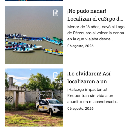
¡No pudo nadar!
Localizan el cu3rpo de
joven de 16 años s1n
Menor de 16 años, cayó al Lago
de Pátzcuaro al volcar la canoa
v1da en Lago tras
en la que viajaba desde
accidente en su canoa
Janitzio.
06 agosto, 2026
¡Lo olvidaron! Así
localizaron a un
abuelito S1N V1DA que
¡Hallazgo impactante!
Encuentran sin vida a un
se refugiaba en este
abuelito en el abandonado
mercado abandonado
Mercado del Sol de Salamanca.
06 agosto, 2026
de Salamanca
¿Qué habrá pasado con este
hombre desamparado?