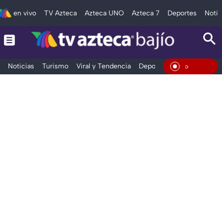
en vivo
TV Azteca
Azteca UNO
Azteca 7
Deportes
Notic
Noticias
Turismo
Viral y Tendencia
Deportes
Espectáculos
En Vivo