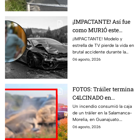
¡IMPACTANTE! Así fue
como MUR1Ó este
MODELO y estrella de
¡IMPACTANTE! Modelo y
estrella de TV pierde la vida en
TV en BRUTAL
brutal accidente durante la
ACCIDENTE en la
grabación de un comercial de
06 agosto, 2026
grabación de un
autos en Italia. Así ocurrió el
comercial
siniestro.
FOTOS: Tráiler termina
C4LCINADO en
carretera de
Un incendio consumió la caja
de un tráiler en la Salamanca-
Guanajuato; fuego dejó
Morelia, en Guanajuato.
la caja seca en pérdida
Imágenes muestran cómo el
06 agosto, 2026
total
fuego dejó la unidad
completamente calcinada.