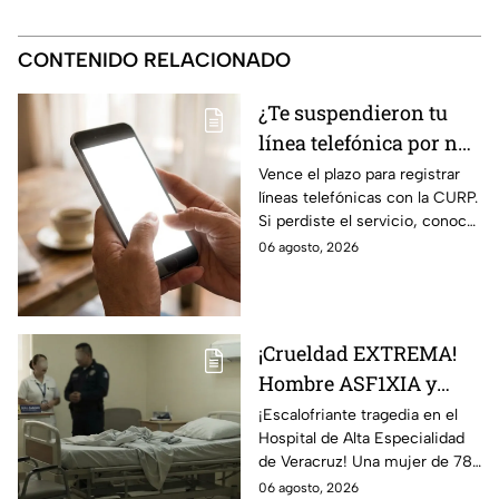
CONTENIDO RELACIONADO
¿Te suspendieron tu
línea telefónica por no
vincularla con tu
Vence el plazo para registrar
líneas telefónicas con la CURP.
CURP? Pasos para
Si perdiste el servicio, conoce
recuperarla
cómo recuperarlo antes de
06 agosto, 2026
cumplir 90 días de suspensión.
¡Crueldad EXTREMA!
Hombre ASF1XIA y
MAT4 a su SUEGRA
¡Escalofriante tragedia en el
Hospital de Alta Especialidad
durante su visita en
de Veracruz! Una mujer de 78
este hospital en
años fallece tras ser
06 agosto, 2026