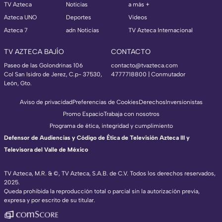
TV Azteca
Noticias
a más +
Azteca UNO
Deportes
Videos
Azteca 7
adn Noticias
TV Azteca Internacional
TV AZTECA BAJÍO
CONTACTO
Paseo de las Golondrinas 106
contacto@tvazteca.com
Col San Isidro de Jerez, C.p- 37530,
4777718800 | Conmutador
León, Gto.
Aviso de privacidad
Preferencias de Cookies
Derechos
Inversionistas
Promo Espacio
Trabaja con nosotros
Programa de ética, integridad y cumplimiento
Defensor de Audiencias y Código de Ética de Televisión Azteca III y
Televisora del Valle de México
TV Azteca, M.R. & ©, TV Azteca, S.A.B. de C.V. Todos los derechos reservados,
2025.
Queda prohibida la reproducción total o parcial sin la autorización previa,
expresa y por escrito de su titular.