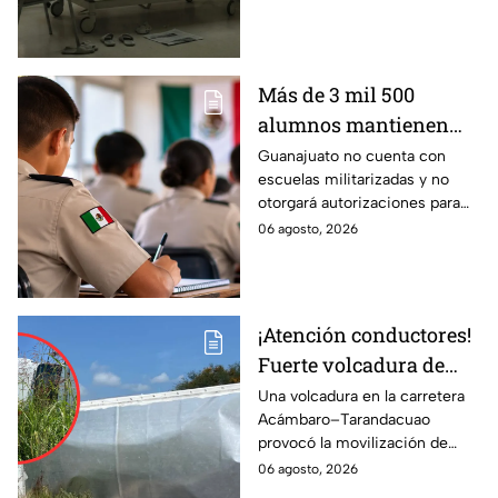
México; así ocurrió
presuntamente agredida por
su propio yerno.
Más de 3 mil 500
alumnos mantienen
sus estudios en
Guanajuato no cuenta con
escuelas militarizadas y no
Bachillerato
otorgará autorizaciones para
Militarizado en
sus operaciones.
06 agosto, 2026
Guanajuato
¡Atención conductores!
Fuerte volcadura de
camión de carga
Una volcadura en la carretera
Acámbaro–Tarandacuao
paraliza el tráfico en
provocó la movilización de
carretera de
socorristas.
06 agosto, 2026
Guanajuato