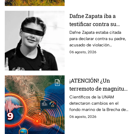
Dafne Zapata iba a
testificar contra su
padre por 4buso s3xual
Dafne Zapata estaba citada
para declarar contra su padre,
previo a ser víctim4 de
acusado de violación
f3minicidio
equiparada. Tras su
06 agosto, 2026
feminicidio, el juicio
continuará con pruebas
previas.
¡ATENCIÓN! ¿Un
terremoto de magnitud
9 en México? El
Científicos de la UNAM
detectaron cambios en el
hallazgo que encendió
fondo marino de la Brecha de
la ALERTA sobre la
Guerrero, una zona sísmica
06 agosto, 2026
Brecha de Guerrero
donde se estudia la
acumulación de energía.