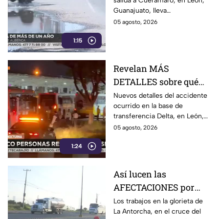
salida a Cuerámaro, en León,
alberca
Guanajuato, lleva
aproximadamente un año sin
05 agosto, 2026
ser reparada.
1:15
Revelan MÁS
DETALLES sobre qué
pasó en choque de
Nuevos detalles del accidente
ocurrido en la base de
camiones en León:
transferencia Delta, en León,
chofer quedó GRAVE
revelan que dos unidades del
05 agosto, 2026
transporte público chocaron
1:24
mientras ingresaban a los
andenes.
Así lucen las
AFECTACIONES por
obras sobre
Los trabajos en la glorieta de
La Antorcha, en el cruce del
Libramiento Morelos