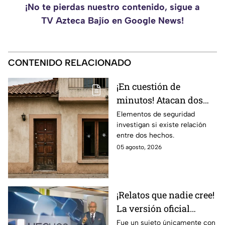
¡No te pierdas nuestro contenido, sigue a
TV Azteca Bajío en Google News!
CONTENIDO RELACIONADO
¡En cuestión de
minutos! Atacan dos
viviendas en distinto
Elementos de seguridad
investigan si existe relación
puntos en Celaya; así
entre dos hechos.
ocurrió
05 agosto, 2026
¡Relatos que nadie cree!
La versión oficial
pretende que creamos
Fue un sujeto únicamente con