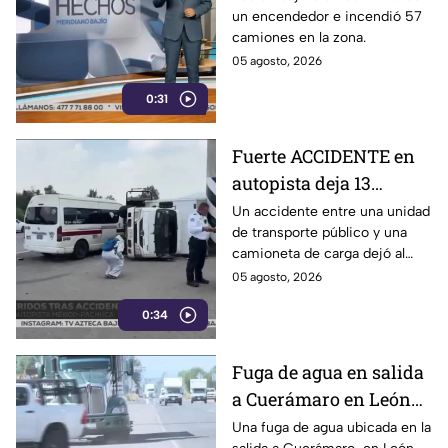
un encendedor e incendió 57
que fue un solo hombre
camiones en la zona.
en caso de Tamaulipas
05 agosto, 2026
0:31
Fuerte ACCIDENTE en
autopista deja 13
lesionados: transporte
Un accidente entre una unidad
de transporte público y una
público choca contra
camioneta de carga dejó al
camioneta en la
menos 13 personas lesionadas
05 agosto, 2026
México-Pachuca
la tarde del martes 4 de agosto
0:34
en la autopista México-
Pachuca.
Fuga de agua en salida
a Cuerámaro en León
cumple un año; parece
Una fuga de agua ubicada en la