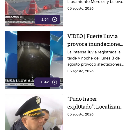
Libramiento Morelos y bulevar
de León: reabren
Insurgentes en León,
05 agosto, 2026
Insurgentes
Guanajuato, continúan pese a
2:54
la reapertura de la circulación.
VIDEO | Fuerte lluvia
provoca inundaciones
en Celaya; vehículos
La intensa lluvia registrada la
tarde y noche del lunes 3 de
quedan atrapados bajo
agosto provocó afectaciones
el agua
en distintos puntos de Celaya,
05 agosto, 2026
Guanajuato.
0:42
"Pudo haber
expl0tado": Localizan
gr4nada activa dentro
05 agosto, 2026
una escuela en León;