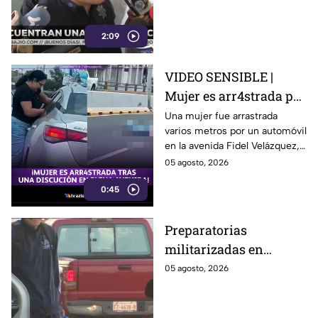
niños que jugaban ahí
la vieron
2:09
VIDEO SENSIBLE |
Mujer es arr4strada por
automóvil tras intentar
Una mujer fue arrastrada
varios metros por un automóvil
detener a conductor
en la avenida Fidel Velázquez,
que presuntamente
en Monterrey, luego de una
05 agosto, 2026
huyó de choque
discusión con un conductor
0:45
señalado de intentar huir tras
un presunto choque.
Preparatorias
militarizadas en
Guanajuato
05 agosto, 2026
continuarán apesar del
mandato de la SEP;