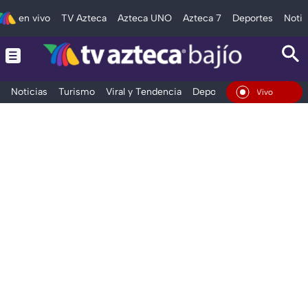
en vivo
TV Azteca
Azteca UNO
Azteca 7
Deportes
Notic
Noticias
Turismo
Viral y Tendencia
Deportes
Espectáculos
En Vivo