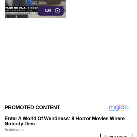
estas son las razónes
1:25