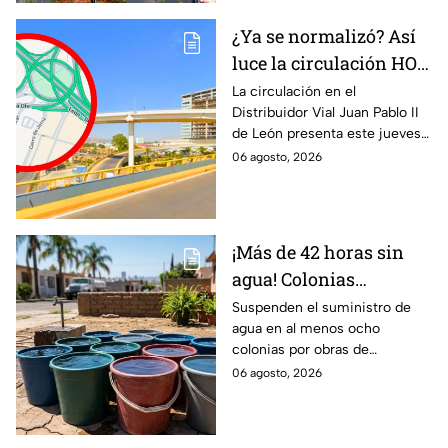
¿Ya se normalizó? Así
luce la circulación HOY
jueves en el
La circulación en el
Distribuidor Vial Juan Pablo II
Distribuidor Juan
de León presenta este jueves
Pablo II de León
6 de agosto algunos puntos
06 agosto, 2026
con tráfico moderado rumbo a
Torres Landa y la zona de
Mulza.
¡Más de 42 horas sin
agua! Colonias
afectadas por
Suspenden el suministro de
agua en al menos ocho
mantenimiento de
colonias por obras de
pozos
mantenimiento. Conoce
06 agosto, 2026
cuándo regresa el servicio.