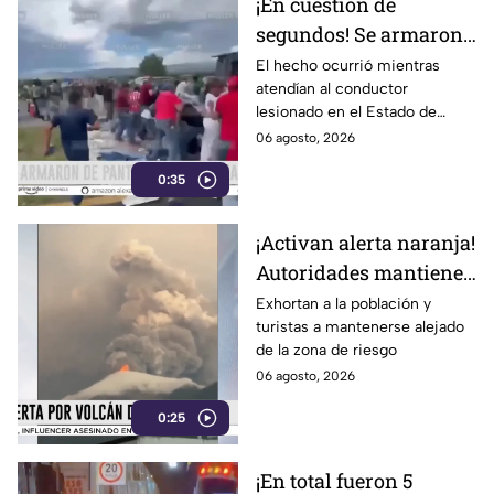
¡En cuestión de
segundos! Se armaron
de pantalones en plena
El hecho ocurrió mientras
atendían al conductor
rapiña
lesionado en el Estado de
México
06 agosto, 2026
0:35
¡Activan alerta naranja!
Autoridades mantienen
monitoreo ante la
Exhortan a la población y
turistas a mantenerse alejado
actividad volcánica
de la zona de riesgo
06 agosto, 2026
0:25
¡En total fueron 5