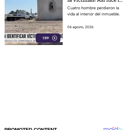
zona tras una fuerte
Cuatro hombre perdieron la
vida al interior del inmueble.
3xplosión una pensión
en Jalisco
06 agosto, 2026
1:59