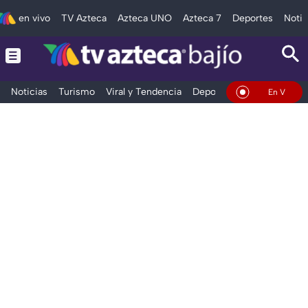
en vivo
TV Azteca
Azteca UNO
Azteca 7
Deportes
Notic
Noticias
Turismo
Viral y Tendencia
Deportes
Espectáculos
En Vivo