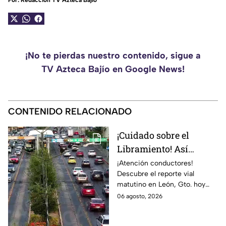
Por:
Redacción TV Azteca Bajío
¡No te pierdas nuestro contenido, sigue a
TV Azteca Bajío en Google News!
CONTENIDO RELACIONADO
¡Cuidado sobre el
Libramiento! Así
amanece el tráfico en
¡Atención conductores!
Descubre el reporte vial
León, Gto., hoy jueves 6
matutino en León, Gto. hoy
de agosto; reporte EN
jueves 6 de agosto. ¡Evita el
06 agosto, 2026
VIVO
tráfico en los bulevares más
congestionados.