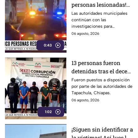
personas lesionadas!
Esto sabemos sobre el
Las autoridades municipales
continúan con las
estado de salud de los
investigaciones para
afectados en la
esclarecer el hecho.
06 agosto, 2026
Estación Delta en León
0:43
13 personas fueron
detenidas tras el deceso
de un menor; esto
Fueron puestos a disposición
por parte de las autoridades de
sabemos
Tapachula, Chiapas.
06 agosto, 2026
1:02
¡Siguen sin identificar a
la víctimas! Así luce la