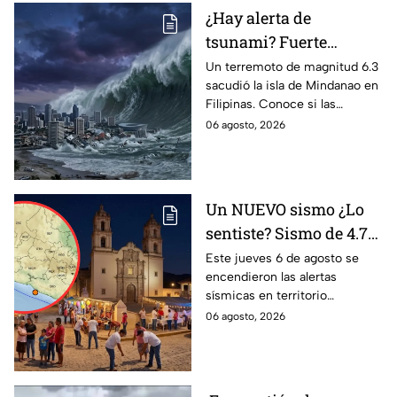
¿Hay alerta de
tsunami? Fuerte
terremoto de magnitud
Un terremoto de magnitud 6.3
sacudió la isla de Mindanao en
6.3; esto es lo que se
Filipinas. Conoce si las
sabe
autoridades activaron la alerta
06 agosto, 2026
de tsunami y los reportes de
daños.
Un NUEVO sismo ¿Lo
sentiste? Sismo de 4.7
activó alertas en varios
Este jueves 6 de agosto se
encendieron las alertas
puntos de México
sísmicas en territorio
mexicano, conoce dónde fue y
06 agosto, 2026
cuáles fueron los protocolos a
seguir.