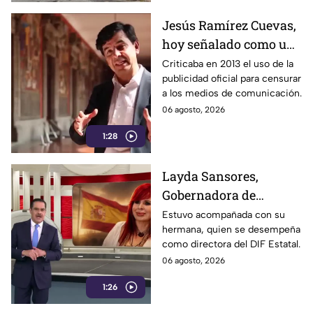
Jesús Ramírez Cuevas,
hoy señalado como una
figura clave en la
Criticaba en 2013 el uso de la
publicidad oficial para censurar
estrategia de censura
a los medios de comunicación.
del gobierno
06 agosto, 2026
1:28
Layda Sansores,
Gobernadora de
Campeche, fue captada
Estuvo acompañada con su
hermana, quien se desempeña
viajando en primera
como directora del DIF Estatal.
clase rumbo a Madrid
06 agosto, 2026
1:26