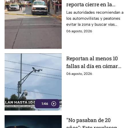
reporta cierre en la
calle 5 de Mayo en la
Las autoridades recomiendan a
los automovilistas y peatones
Zona Centro de León;
evitar la zona y buscar vías
¿qué sucedió?
alternas.
06 agosto, 2026
Reportan al menos 10
fallas al día en cámaras
de videovigilancia en
06 agosto, 2026
Celaya; aseguran que es
por la 'naturaleza'
1:46
"No pasaban de 20
años"; Esto revelaron