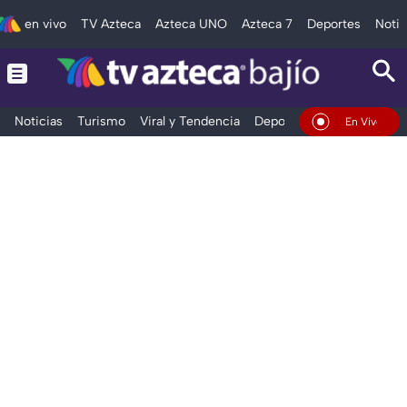
en vivo
TV Azteca
Azteca UNO
Azteca 7
Deportes
Notic
Noticias
Turismo
Viral y Tendencia
Deportes
Espectáculos
En Vivo