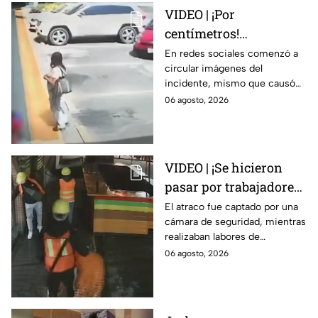
VIDEO | ¡Por
centímetros!
Automovilista casi
En redes sociales comenzó a
circular imágenes del
4tropella a una familia
incidente, mismo que causó
en reconocida plaza
diversas reacciones entre los
06 agosto, 2026
comercial
internautas.
VIDEO | ¡Se hicieron
pasar por trabajadores!
Al menos 12
El atraco fue captado por una
cámara de seguridad, mientras
delincuentes sustraen
realizaban labores de
dinero y diversas
mantenimiento.
06 agosto, 2026
pertenencias de un
establecimiento