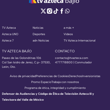
TV Azteca
Noticias
a más +
Azteca UNO
Deportes
Videos
Azteca 7
adn Noticias
TV Azteca Internacional
TV AZTECA BAJÍO
CONTACTO
Paseo de las Golondrinas 106
contacto@tvazteca.com
Col San Isidro de Jerez, C.p- 37530,
4777718800 | Conmutador
León, Gto.
Aviso de privacidad
Preferencias de Cookies
Derechos
Inversionistas
Promo Espacio
Trabaja con nosotros
Programa de ética, integridad y cumplimiento
Defensor de Audiencias y Código de Ética de Televisión Azteca III y
Televisora del Valle de México