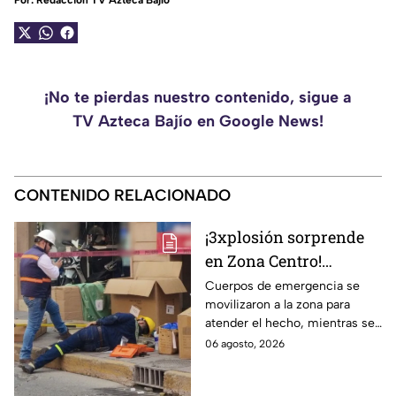
Por:
Redacción TV Azteca Bajío
¡No te pierdas nuestro contenido, sigue a
TV Azteca Bajío en Google News!
CONTENIDO RELACIONADO
¡3xplosión sorprende
en Zona Centro!
Provoca el cierre
Cuerpos de emergencia se
movilizaron a la zona para
parcial de estas calles
atender el hecho, mientras se
de León
cerró la vialidad para evitar
06 agosto, 2026
riesgos.