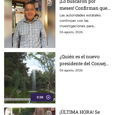
¡Lo buscaron por
meses! Confirman que
el Delegado de La
Las autoridades estatales
continúan con las
Sandía en León fue
investigaciones para
localizado sin vid4
esclarecer el caso.
06 agosto, 2026
¿Quién es el nuevo
presidente del Consejo
del Zoológico de León?
06 agosto, 2026
Estos los problemas
que enfrenta el
complejo
0:38
¡ÚLTIMA HORA! Se