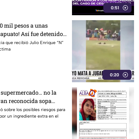
0:51
0 mil pesos a unas
apuato! Así fue detenido
esponsable
cia que recibió Julio Enrique “N”
íctima
0:20
el supermercado… no la
ran reconocida sopa
or riesgo en uno de sus
 sobre los posibles riesgos para
or un ingrediente extra en el