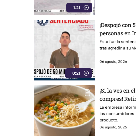
1:21
¡Despojó con 5
personas en Ir
el presunto r
Esta fue la senten
tras agredir a su v
06 agosto, 2026
0:21
¡Si la ves en 
compres! Reti
instantánea p
La empresa informó
los consumidores p
ingredientes
producto.
06 agosto, 2026