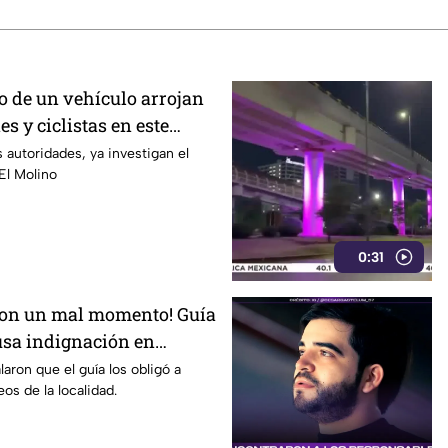
o de un vehículo arrojan
es y ciclistas en este
n
 autoridades, ya investigan el
 El Molino
0:31
ron un mal momento! Guía
ausa indignación en
pital
aron que el guía los obligó a
os de la localidad.