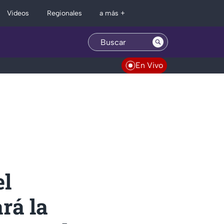
Regionales
Videos
a más +
En Vivo
el
ará la