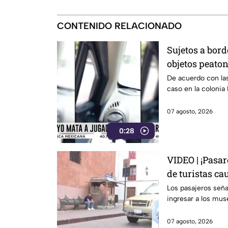
CONTENIDO RELACIONADO
Sujetos a bord
objetos peaton
punto en Leó
De acuerdo con las
caso en la colonia
07 agosto, 2026
0:28
VIDEO | ¡Pasa
de turistas c
Guanajuato Ca
Los pasajeros señal
ingresar a los muse
07 agosto, 2026