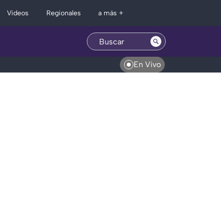
Regionales
Videos
a más +
En Vivo