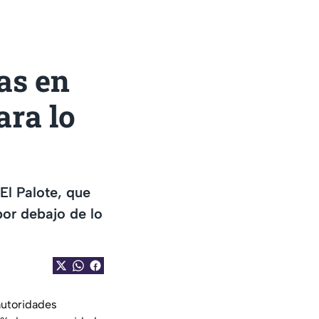
ias en
ra lo
El Palote, que
or debajo de lo
 autoridades