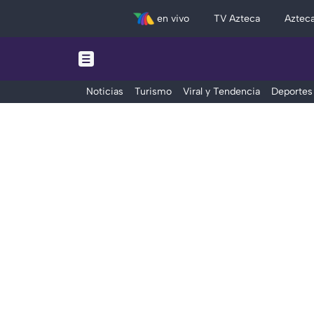
en vivo
TV Azteca
Aztec
Noticias
Turismo
Viral y Tendencia
Deportes