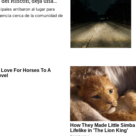
 del Rincón; deja una
id4
pales arribaron al lugar para
encia cerca de la comunidad de