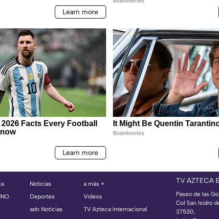
TV AZTECA 
ca
Noticias
a más +
Paseo de las Go
UNO
Deportes
Videos
Col San Isidro d
adn Noticias
TV Azteca Internacional
37530,