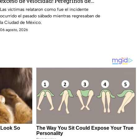
exceso de velocidad! Peregrinos de
Nuevo Laredo relatan cómo fueron
Las víctimas relataron como fue el incidente
ocurrido el pasado sábado mientras regresaban de
asaltados en Irapuato
la Ciudad de México.
06 agosto, 2026