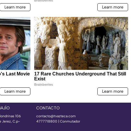
BAJÍO
CONTACTO
londrinas 106
contacto@tvazteca.com
e Jerez, C.p-
4777718800 | Conmutador