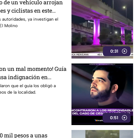
o de un vehículo arrojan
es y ciclistas en este
n
 autoridades, ya investigan el
 El Molino
0:31
ron un mal momento! Guía
ausa indignación en
pital
aron que el guía los obligó a
os de la localidad.
0:51
0 mil pesos a unas