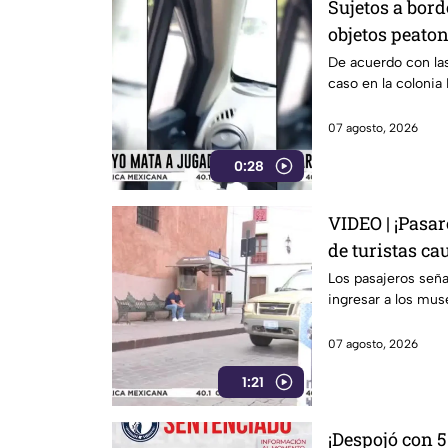
Sujetos a bord
objetos peaton
punto en Leó
De acuerdo con las
caso en la colonia
07 agosto, 2026
0:28
VIDEO | ¡Pasa
de turistas c
Guanajuato Ca
Los pasajeros señal
ingresar a los muse
07 agosto, 2026
1:21
¡Despojó con 5