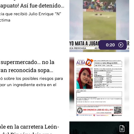
apuato! Así fue detenido
esponsable
cia que recibió Julio Enrique “N”
íctima
0:20
el supermercado… no la
ran reconocida sopa
or riesgo en uno de sus
 sobre los posibles riesgos para
or un ingrediente extra en el
le en la carretera León-