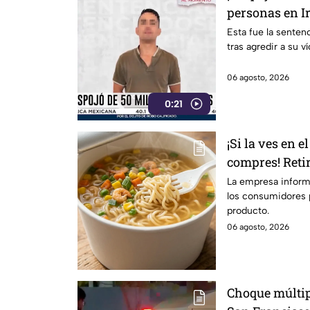
personas en Ir
el presunto r
Esta fue la senten
tras agredir a su v
06 agosto, 2026
0:21
¡Si la ves en 
compres! Reti
instantánea p
La empresa informó
los consumidores p
ingredientes
producto.
06 agosto, 2026
Choque múltip