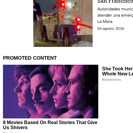
San Francisco
persona sin v
Autoridades munici
atender una emerg
La Mora.
06 agosto, 2026