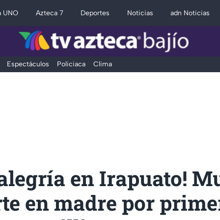
a UNO
Azteca 7
Deportes
Noticias
adn Noticias
Espectáculos
Policiaca
Clima
 alegría en Irapuato! M
rte en madre por prime