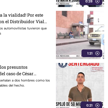
0:28
a la vialidad! Por este
n el Distribuidor Vial
 en León
os automovilistas tuvieron que
s
1:21
 los presuntos
del caso de César
to sabemos
 señalan a dos hombres como los
ables del hecho.
0:21