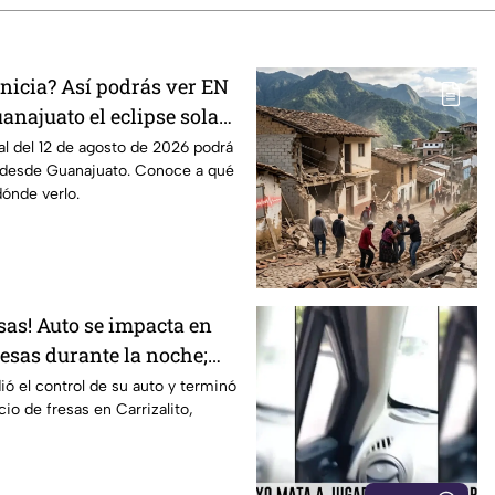
nicia? Así podrás ver EN
anajuato el eclipse solar
 agosto de 2026
tal del 12 de agosto de 2026 podrá
 desde Guanajuato. Conoce a qué
dónde verlo.
esas! Auto se impacta en
esas durante la noche;
ó el control de su auto y terminó
io de fresas en Carrizalito,