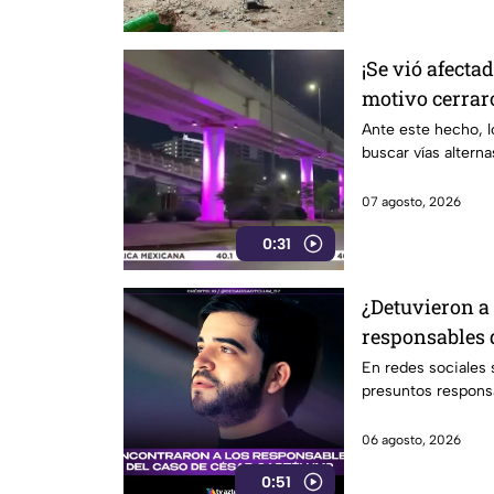
¡Se vió afectad
motivo cerraro
Juan Pablo II
Ante este hecho, l
buscar vías alterna
07 agosto, 2026
0:31
¿Detuvieron a
responsables 
Gastélum? Es
En redes sociales
presuntos respons
06 agosto, 2026
0:51