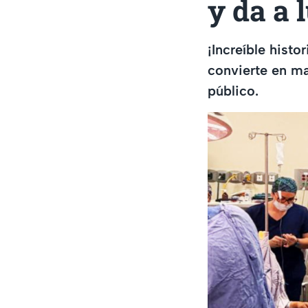
y da a l
¡Increíble histo
convierte en mad
público.