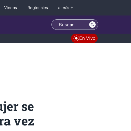
Regionales
Videos
a más +
En Vivo
ujer se
ra vez