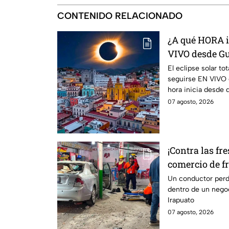
CONTENIDO RELACIONADO
¿A qué HORA i
VIVO desde Gu
total del 12 de
El eclipse solar to
seguirse EN VIVO
hora inicia desde 
07 agosto, 2026
¡Contra las fr
comercio de fr
esto sabemos
Un conductor perdi
dentro de un negoc
Irapuato
07 agosto, 2026