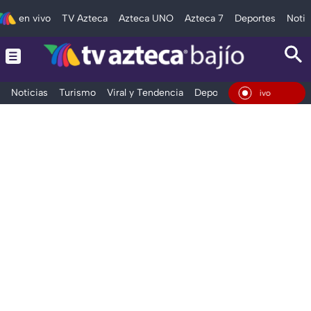
en vivo
TV Azteca
Azteca UNO
Azteca 7
Deportes
Notic
Noticias
Turismo
Viral y Tendencia
Deportes
Espectáculos
En Vivo