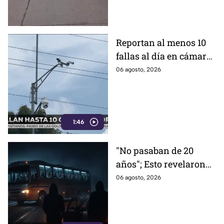
Reportan al menos 10
fallas al día en cámaras
de videovigilancia en
06 agosto, 2026
Celaya; aseguran que es
por la 'naturaleza'
1:46
"No pasaban de 20
años"; Esto revelaron
los peregrinos que
06 agosto, 2026
fueron asaltados por
hombres arm4dos en
Irapuato