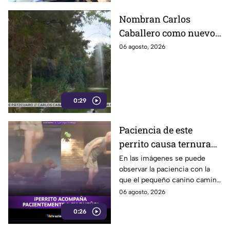
Nombran Carlos
Caballero como nuevo
presidente del
06 agosto, 2026
Zoológico de León;
asumen el reto de
fortalecer el recinto
0:29
Paciencia de este
perrito causa ternura
en redes sociales al
En las imágenes se puede
observar la paciencia con la
acompañar a su
que el pequeño canino camina
humano adulto mayor
junto con el adulto mayor.
06 agosto, 2026
(VIDEO)
0:26