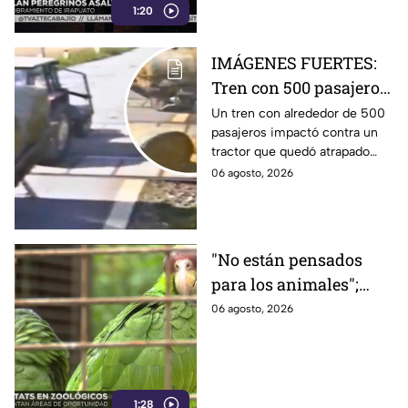
1:20
IMÁGENES FUERTES:
Tren con 500 pasajeros
emb1ste tractor que
Un tren con alrededor de 500
pasajeros impactó contra un
quedó sobre las vías;
tractor que quedó atrapado
VIDEO muestra el
sobre las vías en Czarlin,
06 agosto, 2026
choque
Polonia. El choque quedó
grabado.
"No están pensados
para los animales";
Hábitats de los
06 agosto, 2026
ejemplares son áreas
de oportunidad en
Zoológico de León
1:28