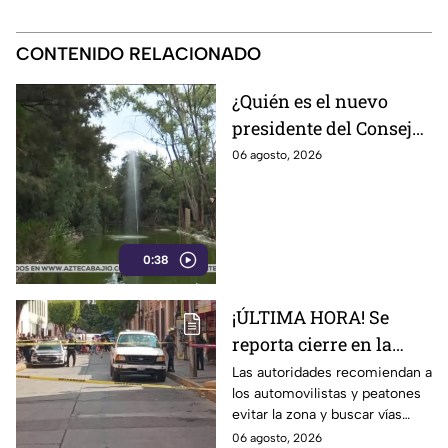
CONTENIDO RELACIONADO
¿Quién es el nuevo
presidente del Consejo
del Zoológico de León?
06 agosto, 2026
Estos los problemas
que enfrenta el
complejo
0:38
¡ÚLTIMA HORA! Se
reporta cierre en la
calle 5 de Mayo en la
Las autoridades recomiendan a
los automovilistas y peatones
Zona Centro de León;
evitar la zona y buscar vías
¿qué sucedió?
alternas.
06 agosto, 2026