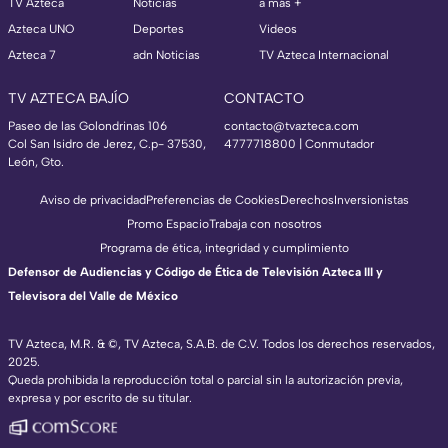
TV Azteca
Noticias
a más +
Azteca UNO
Deportes
Videos
Azteca 7
adn Noticias
TV Azteca Internacional
TV AZTECA BAJÍO
CONTACTO
Paseo de las Golondrinas 106
contacto@tvazteca.com
Col San Isidro de Jerez, C.p- 37530,
4777718800 | Conmutador
León, Gto.
Aviso de privacidad
Preferencias de Cookies
Derechos
Inversionistas
Promo Espacio
Trabaja con nosotros
Programa de ética, integridad y cumplimiento
Defensor de Audiencias y Código de Ética de Televisión Azteca III y
Televisora del Valle de México
TV Azteca, M.R. & ©, TV Azteca, S.A.B. de C.V. Todos los derechos reservados,
2025.
Queda prohibida la reproducción total o parcial sin la autorización previa,
expresa y por escrito de su titular.