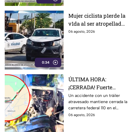
Mujer ciclista p1erde la
v1da al ser atropellada
por un vehículo oficial
06 agosto, 2026
en Purísima del Rincón
0:34
ÚLTIMA HORA:
¡CERRADA! Fuerte
accidente desata
Un accidente con un tráiler
atravesado mantiene cerrada la
movilización en
carretera federal 110 en el
carretera de
tramo Abasolo-Irapuato. El
06 agosto, 2026
Guanajuato HOY
percance genera tráfico
jueves: así ocurrió
pesado.