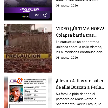
transmisores.
08 agosto, 2026
0:41
VIDEO | ¡ÚLTIMA HORA!
Colapsa barda tras
intensa lluvia en León;
La estructura se encontraba
ubicada sobre la calle Álamos,
¿hay personas
las autoridades continúan con
lesionadas?
las investigaciones.
08 agosto, 2026
¡Llevan 4 días sin saber
de ella! Buscan a Perla
Alejandra Martín del
Su familia pide dar con el
paradero de María Antonia
Campo Medina,
Sacramento García Lara, quien
desaparecida en