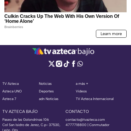
TV Azteca
Noticias
a más +
Azteca UNO
Deportes
Videos
Azteca 7
adn Noticias
TV Azteca Internacional
TV AZTECA BAJÍO
CONTACTO
Paseo de las Golondrinas 106
contacto@tvazteca.com
Col San Isidro de Jerez, C.p- 37530,
4777718800 | Conmutador
León, Gto.