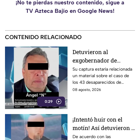
¡No te pierdas nuestro contenido, sigue a
TV Azteca Bajío en Google News!
CONTENIDO RELACIONADO
Detuvieron al
exgobernador de
Guerrero, Ángel
Su captura estaría relacionada
un material sobre el caso de
Aguirre Rivero
los 43 desaparecidos de
Ayotzinapa
08 agosto, 2026
0:29
¡Intentó huir con el
motín! Así detuvieron a
un presunto
De acuerdo con las