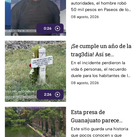
autoridades, el hombre robó
responsable de asaltar
50 mil pesos en Paseos de los
a su víctima en León
Insurgentes
08 agosto, 2026
0:26
¡Se cumple un año de la
trag3dia! Así se
recuerda el fuerte
En el incidente perdieron la
vida 6 personas, el recuerdo
accidente de un tren en
duele para los habitantes de la
Irapuato
localidad.
08 agosto, 2026
2:26
Esta presa de
Guanajuato parece
haberse quedado
Este sitio guarda una historia
que pocos conocen y que
atrapada en el tiempo;