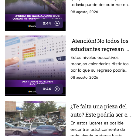
todavía puede descubrirse en
¿cuál es?
Guanajuato.
08 agosto, 2026
0:44
¡Atención! No todos los
estudiantes regresan a
clases; este es el
Estos niveles educativos
manejan calendarios distintos,
calendario escolar
por lo que su regreso podría
2026-2027; ¿afectará a
ser antes o después.
08 agosto, 2026
Guanajuato?
0:44
¿Te falta una pieza del
auto? Este podría ser el
lugar ideal para los
En estos lugares es posible
encontrar prácticamente de
automovilistas
todo: desde motores hasta