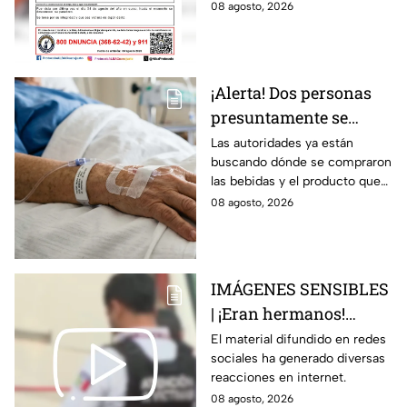
fue vista por última vez el 4 de
08 agosto, 2026
Guanajuato
agosto.
¡Alerta! Dos personas
presuntamente se
encuentran delicadas
Las autoridades ya están
buscando dónde se compraron
por ingerir bebidas
las bebidas y el producto que
alcohólicas
causó la intoxicación.
08 agosto, 2026
adulteradas en Celaya:
esto sabemos
IMÁGENES SENSIBLES
| ¡Eran hermanos!
Captan brut4l agresión
El material difundido en redes
sociales ha generado diversas
contra un hombre que
reacciones en internet.
perdió la vid4
08 agosto, 2026