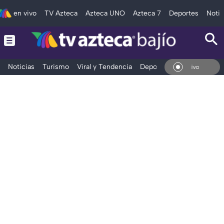
en vivo
TV Azteca
Azteca UNO
Azteca 7
Deportes
Notic
Noticias
Turismo
Viral y Tendencia
Deportes
Espectáculos
En Vivo