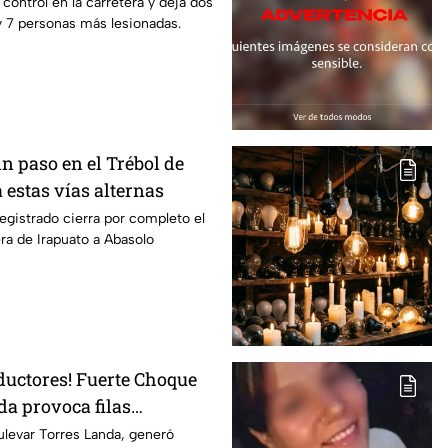
rapuato; esto se sabe
l control en la carretera y deja dos
y 7 personas más lesionadas.
Sin paso en el Trébol de
 estas vías alternas
egistrado cierra por completo el
era de Irapuato a Abasolo
ductores! Fuerte Choque
da provoca filas
 esta altura
ulevar Torres Landa, generó