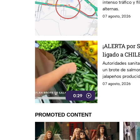
intenso tráfico y f
alternas.
07 agosto, 2026
¡ALERTA por 
ligado a CHILE
27 estados
Autoridades sanita
un brote de salmon
jalapeños producid
07 agosto, 2026
0:29