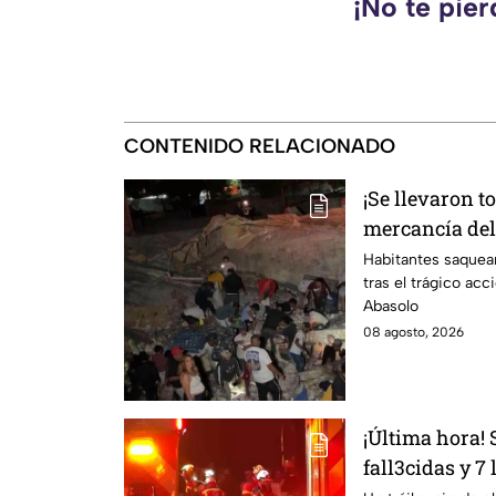
¡No te pie
CONTENIDO RELACIONADO
¡Se llevaron t
mercancía del 
carretera de I
Habitantes saquea
tras el trágico acc
Abasolo
08 agosto, 2026
¡Última hora!
fall3cidas y 7