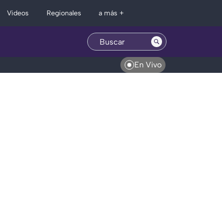
Regionales
Videos
a más +
En Vivo