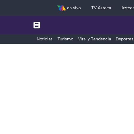
en vivo
TV Azteca
Aztec
Noticias
Turismo
Viral y Tendencia
Deportes