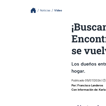
Noticias
Video
¡Busca
Encont
se vue
Los dueños entr
hogar.
Publicado 05/07/2026 | 🕑
Por:
Francisco Landeros
Con información de: Karl