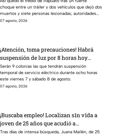
choque; hay mu3rtos y lesionados
Así quedó el trébol de Irapuato tras un fuerte
choque entre un tráiler y dos vehículos que dejó dos
muertos y siete personas lesionadas; autoridades
siguen en la zona
07 agosto, 2026
¡Atención, toma precauciones! Habrá
suspensión de luz por 8 horas hoy
viernes 7 y mañana sábado 8 de agosto
Serán 9 colonias las que tendrán suspensión
temporal de servicio eléctrico durante ocho horas
en 9 sitios
este viernes 7 y sábado 8 de agosto.
07 agosto, 2026
¡Buscaba empleo! Localizan s1n v1da a
joven de 25 años que acudió a
entrevista de trabajo falsa
Tras días de intensa búsqueda, Juana Mailén, de 25