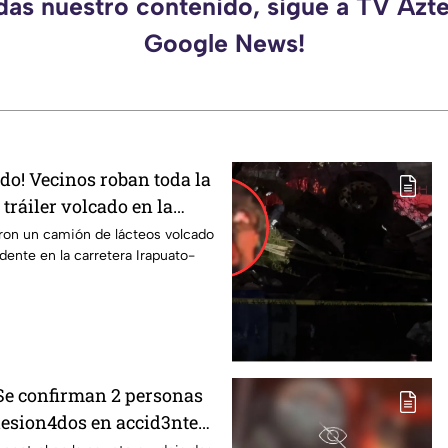
rdas nuestro contenido, sigue a TV Azte
Google News!
odo! Vecinos roban toda la
tráiler volcado en la
rapuato
ron un camión de lácteos volcado
idente en la carretera Irapuato-
 Se confirman 2 personas
 lesion4dos en accid3nte