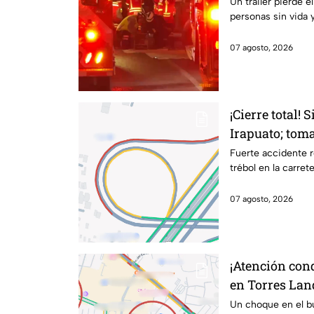
carretero en I
Un tráiler pierde e
personas sin vida 
07 agosto, 2026
¡Cierre total! 
Irapuato; toma
Fuerte accidente r
trébol en la carret
07 agosto, 2026
¡Atención con
en Torres Lan
kilométricas a
Un choque en el b