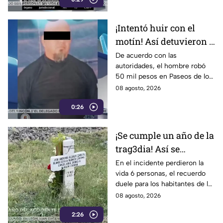
¡Intentó huir con el
motín! Así detuvieron a
un presunto
De acuerdo con las
autoridades, el hombre robó
responsable de asaltar
50 mil pesos en Paseos de los
a su víctima en León
Insurgentes
08 agosto, 2026
0:26
¡Se cumple un año de la
trag3dia! Así se
recuerda el fuerte
En el incidente perdieron la
vida 6 personas, el recuerdo
accidente de un tren en
duele para los habitantes de la
Irapuato
localidad.
08 agosto, 2026
2:26