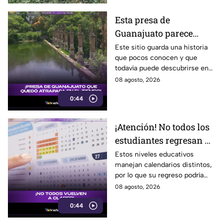
Esta presa de
Guanajuato parece
haberse quedado
Este sitio guarda una historia
que pocos conocen y que
atrapada en el tiempo;
todavía puede descubrirse en
¿cuál es?
Guanajuato.
08 agosto, 2026
0:44
¡Atención! No todos los
estudiantes regresan a
clases; este es el
Estos niveles educativos
manejan calendarios distintos,
calendario escolar
por lo que su regreso podría
2026-2027; ¿afectará a
ser antes o después.
08 agosto, 2026
Guanajuato?
0:44