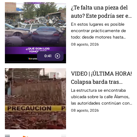
¿Te falta una pieza del
auto? Este podría ser el
lugar ideal para los
En estos lugares es posible
encontrar prácticamente de
automovilistas
todo: desde motores hasta
transmisores.
08 agosto, 2026
0:41
VIDEO | ¡ÚLTIMA HORA!
Colapsa barda tras
intensa lluvia en León;
La estructura se encontraba
ubicada sobre la calle Álamos,
¿hay personas
las autoridades continúan con
lesionadas?
las investigaciones.
08 agosto, 2026