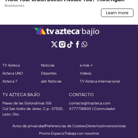
TV Azteca
Noticias
a más +
Azteca UNO
Deportes
Videos
Azteca 7
adn Noticias
TV Azteca Internacional
TV AZTECA BAJÍO
CONTACTO
Paseo de las Golondrinas 106
contacto@tvazteca.com
Col San Isidro de Jerez, C.p- 37530,
4777718800 | Conmutador
León, Gto.
Aviso de privacidad
Preferencias de Cookies
Derechos
Inversionistas
Promo Espacio
Trabaja con nosotros