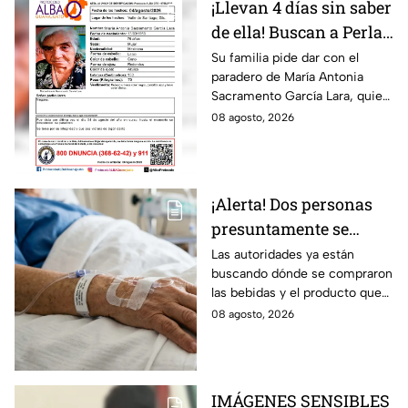
¡Llevan 4 días sin saber
de ella! Buscan a Perla
Alejandra Martín del
Su familia pide dar con el
paradero de María Antonia
Campo Medina,
Sacramento García Lara, quien
desaparecida en
fue vista por última vez el 4 de
08 agosto, 2026
Guanajuato
agosto.
¡Alerta! Dos personas
presuntamente se
encuentran delicadas
Las autoridades ya están
buscando dónde se compraron
por ingerir bebidas
las bebidas y el producto que
alcohólicas
causó la intoxicación.
08 agosto, 2026
adulteradas en Celaya:
esto sabemos
IMÁGENES SENSIBLES