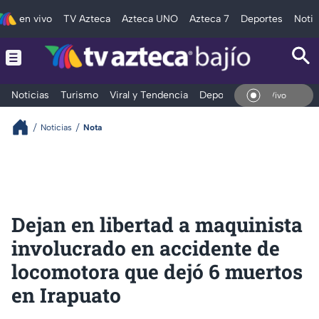
en vivo
TV Azteca
Azteca UNO
Azteca 7
Deportes
Notic
Noticias
Turismo
Viral y Tendencia
Deportes
Espectáculos
En Vivo
Noticias
Nota
Dejan en libertad a maquinista
involucrado en accidente de
locomotora que dejó 6 muertos
en Irapuato