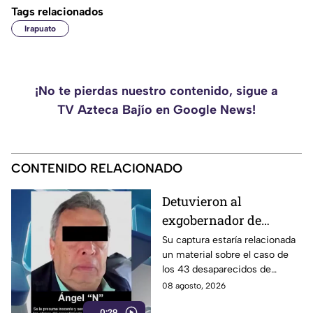
Tags relacionados
Irapuato
¡No te pierdas nuestro contenido, sigue a
TV Azteca Bajío en Google News!
CONTENIDO RELACIONADO
Detuvieron al
exgobernador de
Guerrero, Ángel
Su captura estaría relacionada
un material sobre el caso de
Aguirre Rivero
los 43 desaparecidos de
Ayotzinapa
08 agosto, 2026
0:29