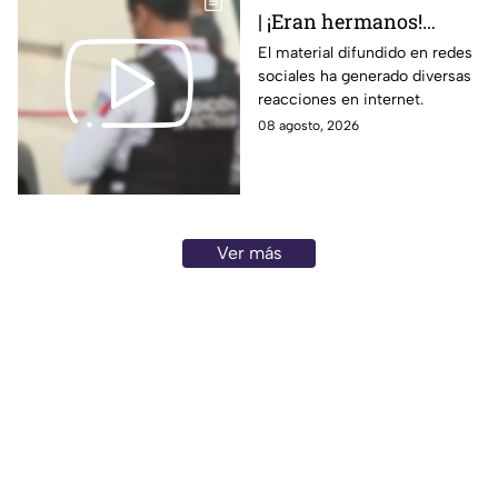
| ¡Eran hermanos!
Captan brut4l agresión
El material difundido en redes
sociales ha generado diversas
contra un hombre que
reacciones en internet.
perdió la vid4
08 agosto, 2026
Ver más