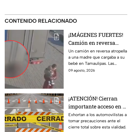
CONTENIDO RELACIONADO
¡IMÁGENES FUERTES!
Camión en reversa
ATR0PELLA a madre
Un camión en reversa atropella
a una madre que cargaba a su
que cargaba a su BEBÉ
bebé en Tamaulipas. Las
y les pasa por encima;
fuertes imágenes captadas por
09 agosto, 2026
así ocurrió
una cámara de vigilancia.
¡ATENCIÓN! Cierran
importante acceso en el
Eje Metropolitano en
Exhortan a los automovilistas a
tomar precauciones ante el
León; ¿cuál es el
cierre total sobre esta vialidad.
motivo?