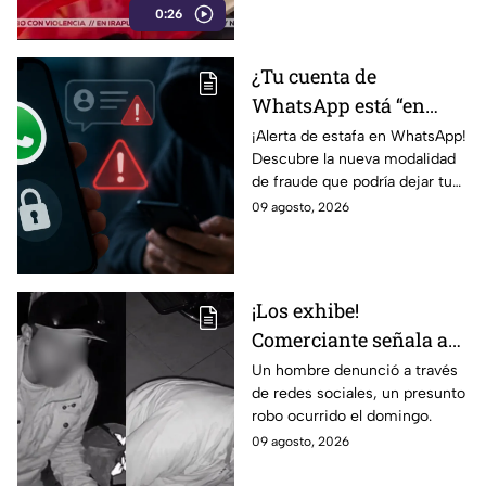
0:26
¿Tu cuenta de
WhatsApp está “en
revisión”? Este mensaje
¡Alerta de estafa en WhatsApp!
Descubre la nueva modalidad
podría dejarte
de fraude que podría dejar tu
vulnerable ante
cuenta vulnerable. ¡No te
09 agosto, 2026
ESTAFAS si no tienes
pierdas los detalles!
cuidado
¡Los exhibe!
Comerciante señala a
dos hombres de un
Un hombre denunció a través
de redes sociales, un presunto
presunto robo a un
robo ocurrido el domingo.
negocio en León
09 agosto, 2026