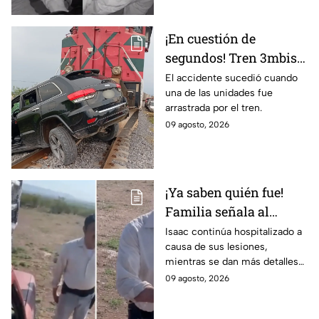
¡En cuestión de
segundos! Tren 3mbiste
una camioneta en
El accidente sucedió cuando
una de las unidades fue
Guanajuato; este fue el
arrastrada por el tren.
saldo de las víct1mas
09 agosto, 2026
¡Ya saben quién fue!
Familia señala al
presunto responsable
Isaac continúa hospitalizado a
causa de sus lesiones,
de at4car a padre e hijo
mientras se dan más detalles
sobre el caso.
09 agosto, 2026