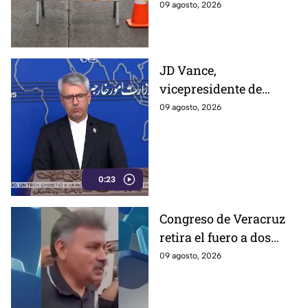
09 agosto, 2026
JD Vance,
vicepresidente de
Estados Unidos,
09 agosto, 2026
aseguran que el
gobierno de Irán busca
que la gu3rra continúe
0:23
Congreso de Veracruz
retira el fuero a dos
alcaldes; revelan
09 agosto, 2026
cuáles fueron las
razones