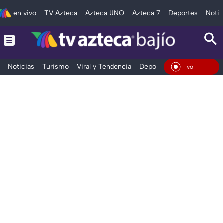
en vivo
TV Azteca
Azteca UNO
Azteca 7
Deportes
Notic
Noticias
Turismo
Viral y Tendencia
Deportes
Espectáculos
En Vi