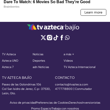
TV Azteca
Noticias
a más +
Azteca UNO
Deportes
Videos
Azteca 7
adn Noticias
TV Azteca Internacional
TV AZTECA BAJÍO
CONTACTO
Paseo de las Golondrinas 106
contacto@tvazteca.com
Col San Isidro de Jerez, C.p- 37530,
4777718800 | Conmutador
León, Gto.
Aviso de privacidad
Preferencias de Cookies
Derechos
Inversionistas
Promo Espacio
Trabaja con nosotros