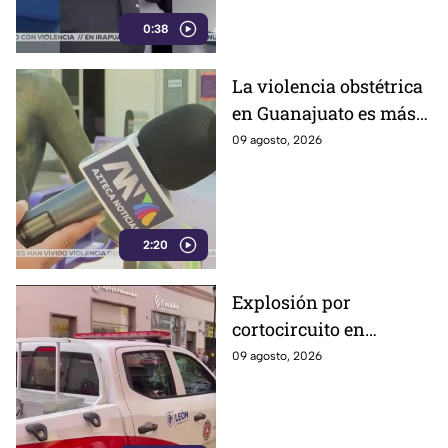
0:38
La violencia obstétrica
en Guanajuato es más
común de lo que cree y
09 agosto, 2026
casi nadie habla ella;
así es como la ejercen
2:20
Explosión por
cortocircuito en
registro subterráneo
09 agosto, 2026
paraliza a los
ciudadanos en el
Centro de León (VIDEO)