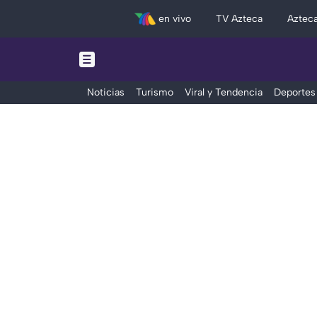
en vivo
TV Azteca
Aztec
Noticias
Turismo
Viral y Tendencia
Deportes