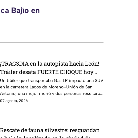
ca Bajío en
¡TRAG3DIA en la autopista hacia León!
Tráiler desata FUERTE CHOQUE hoy
viernes y una mujer pierde la vida
Un tráiler que transportaba Gas LP impactó una SUV
en la carretera Lagos de Moreno–Unión de San
Antonio; una mujer murió y dos personas resultaron
lesionadas.
07 agosto, 2026
Rescate de fauna silvestre: resguardan