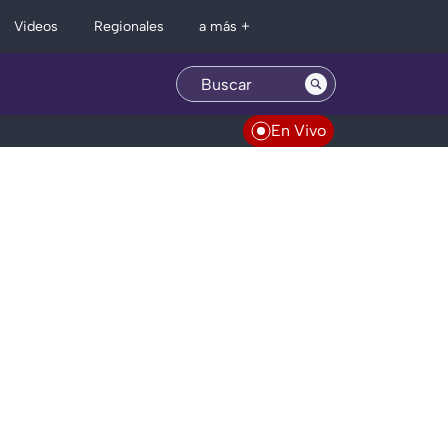
Regionales
Videos
a más +
En Vivo