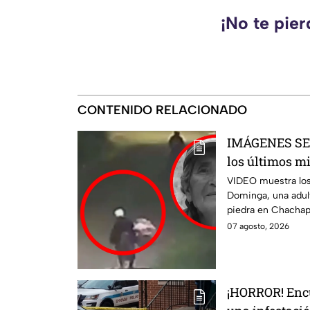
¡No te pie
CONTENIDO RELACIONADO
IMÁGENES SE
los últimos m
abuelita 4TAC
VIDEO muestra los
Dominga, una adul
Amozoc
piedra en Chacha
07 agosto, 2026
¡HORROR! Encu