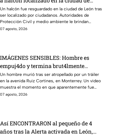
a halcón localizado en la ciudad de
León
Un halcón fue resguardado en la ciudad de León tras
ser localizado por ciudadanos. Autoridades de
Protección Civil y medio ambiente le brindan
atención.
07 agosto, 2026
IMÁGENES SENSIBLES: Hombre es
empuj4do y termina brut4lmente
ATROP3LLADO por un tráiler; así
Un hombre murió tras ser atropellado por un tráiler
en la avenida Ruiz Cortines, en Monterrey. Un video
ocurrió la trag3dia
muestra el momento en que aparentemente fue
empujado antes del hecho.
07 agosto, 2026
Así ENCONTRARON al pequeño de 4
años tras la Alerta activada en León,