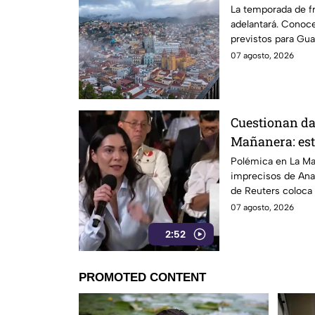
Guanajuato
La temporada de f
adelantará. Conoce
previstos para Gua
07 agosto, 2026
Cuestionan dat
Mañanera: est
a TV Azteca
Polémica en La Mañ
imprecisos de Ana 
de Reuters coloca 
credibilidad.
07 agosto, 2026
2:52