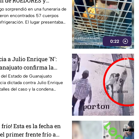
ón de ROEDORES y
ro de una funeraria
go sorprendió en una funeraria de
eron encontrados 57 cuerpos
frigeración. El lugar presentaba
cuadas.
0:22
ia a Julio Enrique 'N':
uanajuato confirma la
l del Estado de Guanajuato
cia dictada contra Julio Enrique
talles del caso y la condena
 frío! Esta es la fecha en
el primer frente frío a