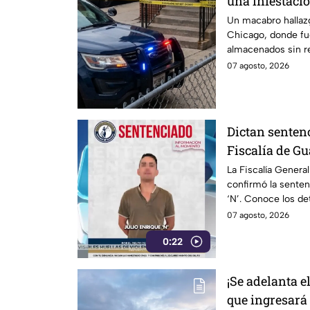
una infestaci
GUSANOS, dent
Un macabro hallaz
Chicago, donde fu
almacenados sin re
condiciones inade
07 agosto, 2026
Dictan sentenc
Fiscalía de G
condena
La Fiscalía Genera
confirmó la senten
‘N’. Conoce los de
impuesta.
07 agosto, 2026
0:22
¡Se adelanta el
que ingresará 