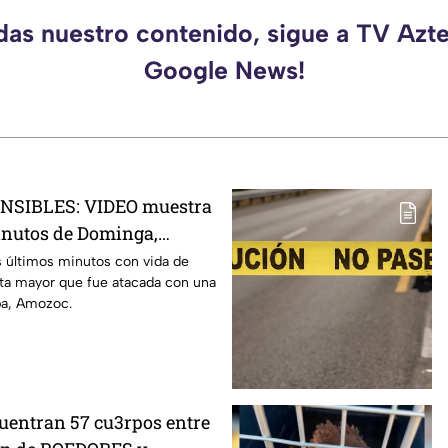
rdas nuestro contenido, sigue a TV Azte
Google News!
NSIBLES: VIDEO muestra
inutos de Dominga,
ADA por 90 pesos en
 últimos minutos con vida de
ta mayor que fue atacada con una
pa, Amozoc.
entran 57 cu3rpos entre