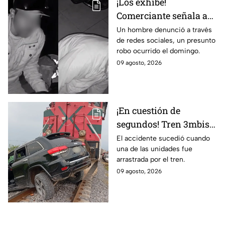
¡Los exhibe!
Comerciante señala a
dos hombres de un
Un hombre denunció a través
de redes sociales, un presunto
presunto robo a un
robo ocurrido el domingo.
negocio en León
09 agosto, 2026
¡En cuestión de
segundos! Tren 3mbiste
una camioneta en
El accidente sucedió cuando
una de las unidades fue
Guanajuato; este fue el
arrastrada por el tren.
saldo de las víct1mas
09 agosto, 2026