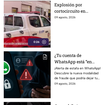
Explosión por
cortocircuito en
registro subterráneo
09 agosto, 2026
paraliza a los
ciudadanos en el
Centro de León (VIDEO)
0:26
¿Tu cuenta de
WhatsApp está “en
revisión”? Este mensaje
¡Alerta de estafa en WhatsApp!
Descubre la nueva modalidad
podría dejarte
de fraude que podría dejar tu
vulnerable ante
cuenta vulnerable. ¡No te
09 agosto, 2026
ESTAFAS si no tienes
pierdas los detalles!
cuidado