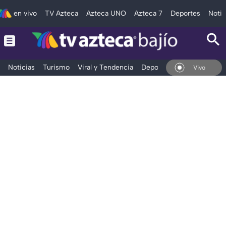
en vivo
TV Azteca
Azteca UNO
Azteca 7
Deportes
Notic
Noticias
Turismo
Viral y Tendencia
Deportes
Espectáculos
En Vivo