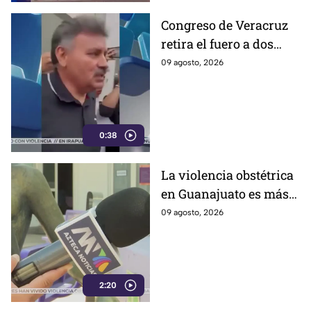
Congreso de Veracruz
retira el fuero a dos
alcaldes; revelan
09 agosto, 2026
cuáles fueron las
razones
0:38
La violencia obstétrica
en Guanajuato es más
común de lo que cree y
09 agosto, 2026
casi nadie habla ella;
así es como la ejercen
2:20