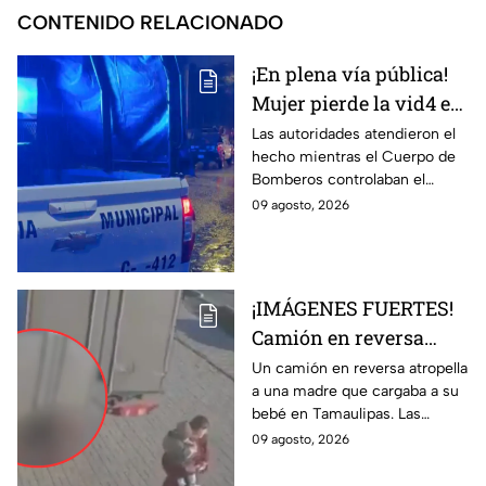
CONTENIDO RELACIONADO
¡En plena vía pública!
Mujer pierde la vid4 e
incendian casa en la
Las autoridades atendieron el
hecho mientras el Cuerpo de
colonia León I
Bomberos controlaban el
siniestro.
09 agosto, 2026
¡IMÁGENES FUERTES!
Camión en reversa
ATR0PELLA a madre
Un camión en reversa atropella
a una madre que cargaba a su
que cargaba a su BEBÉ
bebé en Tamaulipas. Las
y les pasa por encima;
fuertes imágenes captadas por
09 agosto, 2026
así ocurrió
una cámara de vigilancia.