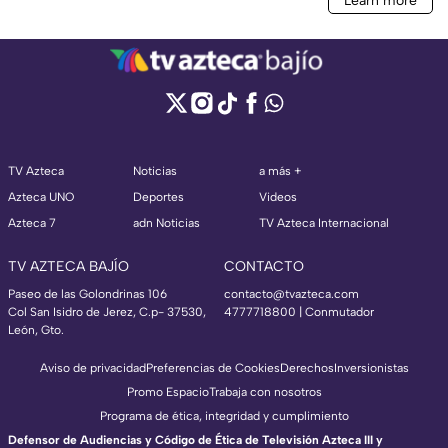
TV Azteca
Noticias
a más +
Azteca UNO
Deportes
Videos
Azteca 7
adn Noticias
TV Azteca Internacional
TV AZTECA BAJÍO
CONTACTO
Paseo de las Golondrinas 106
contacto@tvazteca.com
Col San Isidro de Jerez, C.p- 37530,
4777718800 | Conmutador
León, Gto.
Aviso de privacidad
Preferencias de Cookies
Derechos
Inversionistas
Promo Espacio
Trabaja con nosotros
Programa de ética, integridad y cumplimiento
Defensor de Audiencias y Código de Ética de Televisión Azteca III y