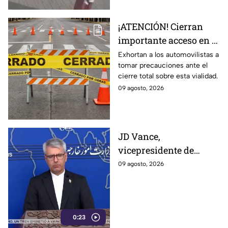
¡ATENCIÓN! Cierran
importante acceso en el
Eje Metropolitano en
Exhortan a los automovilistas a
tomar precauciones ante el
León; ¿cuál es el
cierre total sobre esta vialidad.
motivo?
09 agosto, 2026
JD Vance,
vicepresidente de
Estados Unidos,
09 agosto, 2026
aseguran que el
gobierno de Irán busca
que la gu3rra continúe
0:23