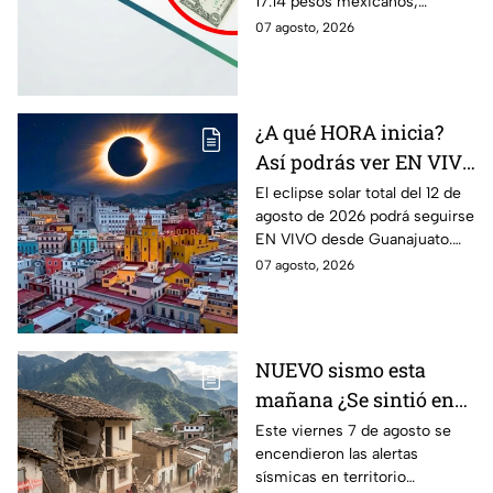
17.14 pesos mexicanos,
¿conviene comprar?
manteniendo una tendencia a
07 agosto, 2026
la baja. Te contamos qué
significa este movimiento.
¿A qué HORA inicia?
Así podrás ver EN VIVO
desde Guanajuato el
El eclipse solar total del 12 de
agosto de 2026 podrá seguirse
eclipse solar total del 12
EN VIVO desde Guanajuato.
de agosto de 2026
Conoce a qué hora inicia
07 agosto, 2026
desde dónde verlo.
NUEVO sismo esta
mañana ¿Se sintió en
Guanajuato? Sismo de
Este viernes 7 de agosto se
encendieron las alertas
4.2 despertó con alertas
sísmicas en territorio
en México