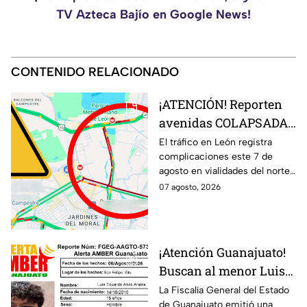
TV Azteca Bajío en Google News!
CONTENIDO RELACIONADO
¡ATENCIÓN! Reporten
avenidas COLAPSADAS
en el Morelos, Las
El tráfico en León registra
complicaciones este 7 de
Torres y San Juan
agosto en vialidades del norte
Bosco, en León HOY 7
de la ciudad. Bulevar Morelos,
07 agosto, 2026
de agosto ¿Qué pasó?
Las Torres y San Juan Bosco
presentan congestionamiento.
¡Atención Guanajuato!
Buscan al menor Luis
Eduardo Anzo Araiza
La Fiscalía General del Estado
de Guanajuato emitió una