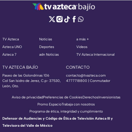
TV Azteca
Noticias
a más +
Azteca UNO
Deportes
Videos
Azteca 7
adn Noticias
TV Azteca Internacional
TV AZTECA BAJÍO
CONTACTO
Paseo de las Golondrinas 106
contacto@tvazteca.com
Col San Isidro de Jerez, C.p- 37530,
4777718800 | Conmutador
León, Gto.
Aviso de privacidad
Preferencias de Cookies
Derechos
Inversionistas
Promo Espacio
Trabaja con nosotros
Programa de ética, integridad y cumplimiento
Defensor de Audiencias y Código de Ética de Televisión Azteca III y
Televisora del Valle de México