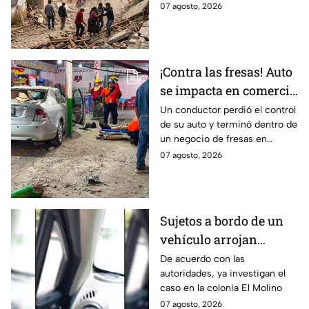
mexicano, conoce dónde fue y
07 agosto, 2026
cuáles fueron los protocolos a
seguir.
¡Contra las fresas! Auto
se impacta en comercio
de fresas durante la
Un conductor perdió el control
de su auto y terminó dentro de
noche; esto sabemos
un negocio de fresas en
Carrizalito, Irapuato
07 agosto, 2026
Sujetos a bordo de un
vehículo arrojan
objetos peatones y
De acuerdo con las
autoridades, ya investigan el
ciclistas en este punto
caso en la colonia El Molino
en León
07 agosto, 2026