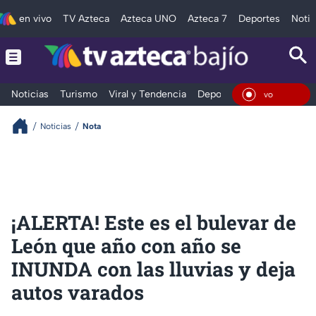
en vivo
TV Azteca
Azteca UNO
Azteca 7
Deportes
Notic
Noticias
Turismo
Viral y Tendencia
Deportes
Espectáculos
En Viv
Noticias
Nota
¡ALERTA! Este es el bulevar de
León que año con año se
INUNDA con las lluvias y deja
autos varados