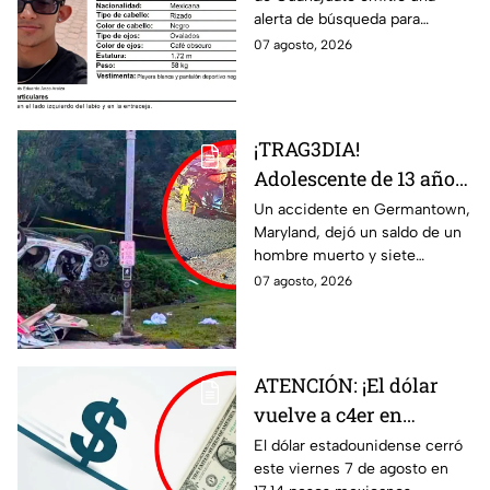
desaparecido en San
alerta de búsqueda para
Felipe
localizar al menor Luis Eduardo
07 agosto, 2026
Anzo Araiza.
¡TRAG3DIA!
Adolescente de 13 años
desata FATAL CHOQUE
Un accidente en Germantown,
Maryland, dejó un saldo de un
con auto rob4do:
hombre muerto y siete
reportan un mu3rto y
menores heridos luego de un
07 agosto, 2026
siete menores heridos
choque entre dos vehículos.
ATENCIÓN: ¡El dólar
vuelve a c4er en
Guanajuato! Esto cuesta
El dólar estadounidense cerró
este viernes 7 de agosto en
HOY 7 de agosto: