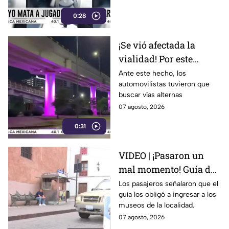
0:28
¡Se vió afectada la
vialidad! Por este
motivo cerraron el
Ante este hecho, los
automovilistas tuvieron que
Distribuidor Vial Juan
buscar vías alternas
Pablo II en León
07 agosto, 2026
0:31
VIDEO | ¡Pasaron un
mal momento! Guía de
turistas causa
Los pasajeros señalaron que el
guía los obligó a ingresar a los
indignación en
museos de la localidad.
Guanajuato Capital
07 agosto, 2026