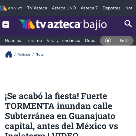
en vivo
TV Azteca
Azteca UNO
Azteca 7
Deportes
Notic
Noticias
Turismo
Viral y Tendencia
Deportes
Espectáculos
En Vivo
Noticias
Nota
¡Se acabó la fiesta! Fuerte
TORMENTA inundan calle
Subterránea en Guanajuato
capital, antes del México vs
Inglaterra | VIDEO