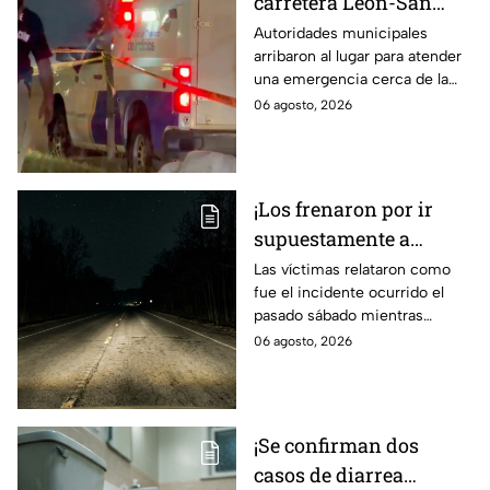
carretera León-San
Francisco del Rincón;
Autoridades municipales
arribaron al lugar para atender
deja una persona sin
una emergencia cerca de la
vid4
comunidad de La Mora.
06 agosto, 2026
¡Los frenaron por ir
supuestamente a
exceso de velocidad!
Las víctimas relataron como
fue el incidente ocurrido el
Peregrinos de Nuevo
pasado sábado mientras
Laredo relatan cómo
regresaban de la Ciudad de
06 agosto, 2026
fueron asaltados en
México.
Irapuato
¡Se confirman dos
casos de diarrea