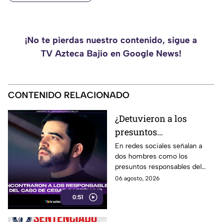
¡No te pierdas nuestro contenido, sigue a
TV Azteca Bajío en Google News!
CONTENIDO RELACIONADO
¿Detuvieron a los
presuntos
responsables del caso
En redes sociales señalan a
dos hombres como los
de César Gastélum?
presuntos responsables del
Esto sabemos
hecho.
06 agosto, 2026
0:51