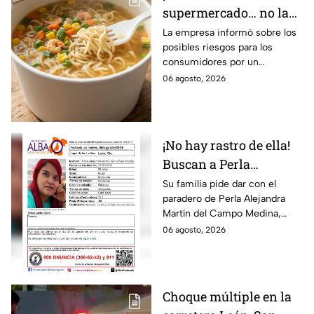
supermercado… no la
compres! Retiran
La empresa informó sobre los
posibles riesgos para los
reconocida sopa
consumidores por un
instantánea por riesgo
ingrediente extra en el
06 agosto, 2026
en uno de sus
producto.
ingredientes
¡No hay rastro de ella!
Buscan a Perla
Alejandra Martín del
Su familia pide dar con el
paradero de Perla Alejandra
Campo Medina,
Martín del Campo Medina,
desaparecida en
quien fue vista por última vez
06 agosto, 2026
Guanajuato
el 5 de agosto.
Choque múltiple en la