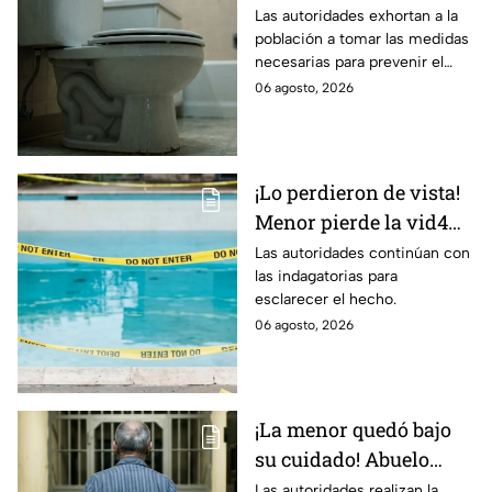
3xplosiva en el Bajío!
Las autoridades exhortan a la
población a tomar las medidas
Estas son las medidas
necesarias para prevenir el
para evitar el contagio
contagio.
06 agosto, 2026
¡Lo perdieron de vista!
Menor pierde la vid4
en plena reunión
Las autoridades continúan con
las indagatorias para
familiar; fue localizado
esclarecer el hecho.
en la alberca
06 agosto, 2026
¡La menor quedó bajo
su cuidado! Abuelo
termina en prisión
Las autoridades realizan la