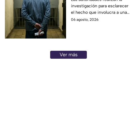
investigación para esclarecer
preventiva; ¿qué
el hecho que involucra a una
sucedió?
menor de edad.
06 agosto, 2026
Ver más