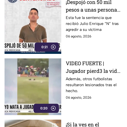
¡Despojó con 50 mil
pesos a unas personas
en Irapuato! Así fue
Esta fue la sentencia que
recibió Julio Enrique “N” tras
detenido el presunto
agredir a su víctima
responsable
06 agosto, 2026
0:21
VIDEO FUERTE |
Jugador pierd3 la vid4
tras ser alcanzado por
Además, otros futbolistas
resultaron lesionados tras el
un rayo en pleno
hecho.
partido
06 agosto, 2026
0:20
¡Si la ves en el