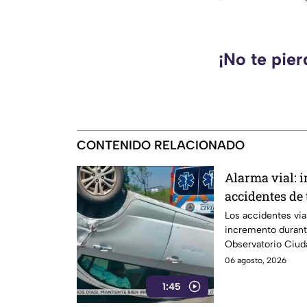
¡No te pie
CONTENIDO RELACIONADO
Alarma vial: 
accidentes de 
primer semes
Los accidentes via
incremento durante
Observatorio Ciuda
percances.
06 agosto, 2026
1:45