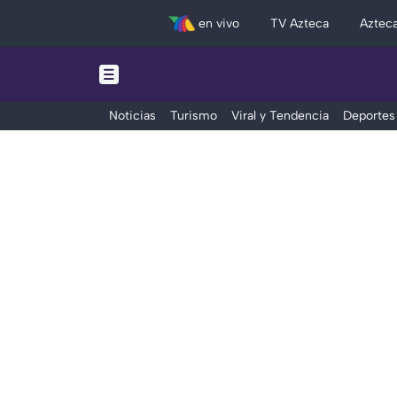
en vivo
TV Azteca
Aztec
Noticias
Turismo
Viral y Tendencia
Deportes