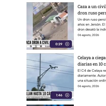
Caza a un civi
dron ruso per
de verduras e
Un dron ruso persi
años en Jersón. El
dron desató la ind
06 agosto, 2026
0:29
Celaya a ciega
diarias en 10
videovigilanc
El C4 de Celaya re
diariamente. Autor
una situación ordi
06 agosto, 2026
1:46