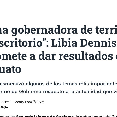
a gobernadora de terri
scritorio": Libia Dennis
mete a dar resultados
uato
desmenuzó algunos de los temas más importante
rme de Gobierno respecto a la actualidad que v
 20:59
| Actualizado 🕑 13:39
Bajío
entar su
Segundo Informe de Gobierno
, la gobernadora de
Gu