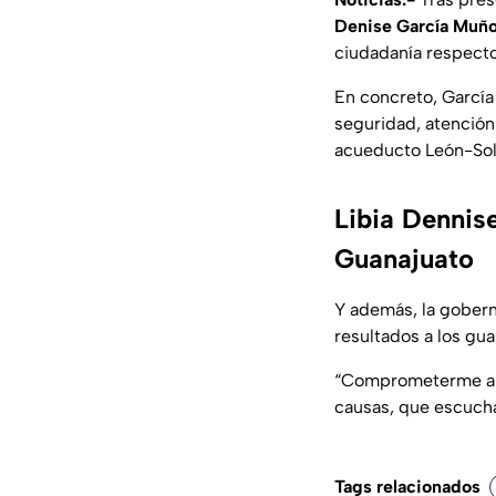
Denise García Muñ
ciudadanía respecto 
En concreto, Garcí
seguridad, atención a
acueducto León-Sol
Libia Dennis
Guanajuato
Y además, la gober
resultados a los gu
“Comprometerme a se
causas, que escucha
Tags relacionados