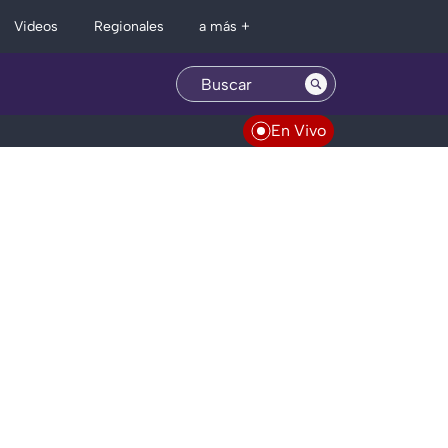
Regionales
Videos
a más +
En Vivo