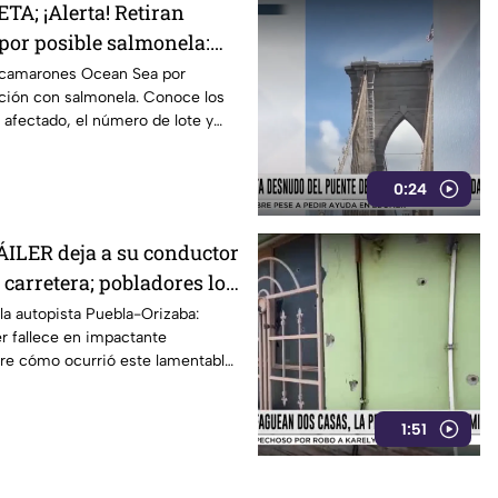
A; ¡Alerta! Retiran
r posible salmonela:
s
e camarones Ocean Sea por
ción con salmonela. Conoce los
 afectado, el número de lote y
rlo comprado.
0:24
ILER deja a su conductor
carretera; pobladores lo
cen RAPIÑA del
a autopista Puebla-Orizaba:
er fallece en impactante
re cómo ocurrió este lamentable
1:51