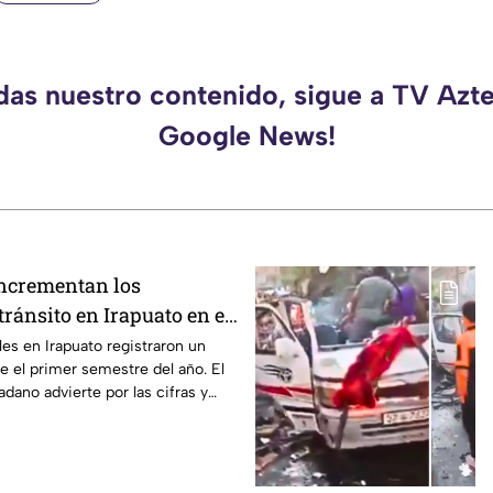
rdas nuestro contenido, sigue a TV Azte
Google News!
incrementan los
tránsito en Irapuato en el
tre
les en Irapuato registraron un
 el primer semestre del año. El
dano advierte por las cifras y