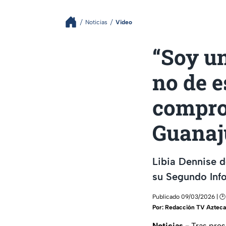
Noticias
Video
“Soy un
no de e
compro
Guanaj
Libia Dennise 
su Segundo Info
Publicado 09/03/2026 | 🕑
Por:
Redacción TV Azteca 
Noticias.-
Tras pres