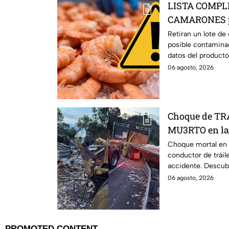
LISTA COMPLET
CAMARONES po
AQUÍ los dato
Retiran un lote d
posible contamina
datos del producto
qué hacer de habe
06 agosto, 2026
Choque de TRÁ
MU3RTO en la 
IGNORAN y ha
Choque mortal en l
conductor de tráil
cargamento
accidente. Descub
hecho.
06 agosto, 2026