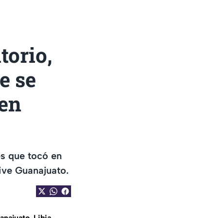
torio,
e se
 en
s que tocó en
ive Guanajuato.
anajuato
,
Libia