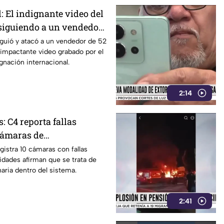
l: El indignante video del
siguiendo a un vendedor
n Ucrania
guió y atacó a un vendedor de 52
 impactante video grabado por el
ignación internacional.
2:14
s: C4 reporta fallas
 cámaras de
ia
gistra 10 cámaras con fallas
idades afirman que se trata de
naria dentro del sistema.
2:41