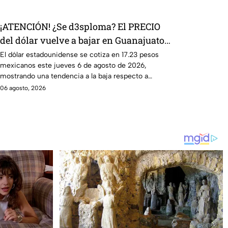
¡ATENCIÓN! ¿Se d3sploma? El PRECIO
del dólar vuelve a bajar en Guanajuato:
Así amanece el tipo de cambio HOY 6 de
El dólar estadounidense se cotiza en 17.23 pesos
mexicanos este jueves 6 de agosto de 2026,
agosto
mostrando una tendencia a la baja respecto a
semanas anteriores.
06 agosto, 2026