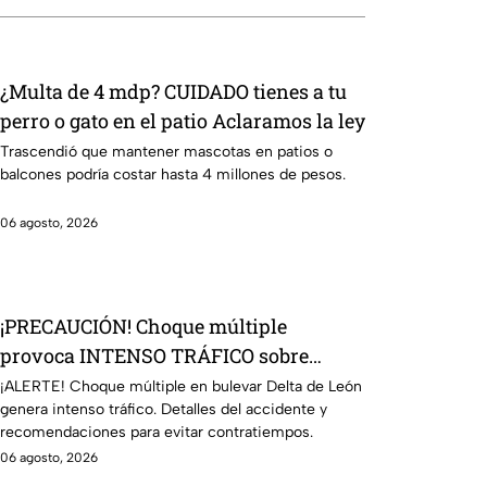
¿Multa de 4 mdp? CUIDADO tienes a tu
perro o gato en el patio Aclaramos la ley
Trascendió que mantener mascotas en patios o
balcones podría costar hasta 4 millones de pesos.
06 agosto, 2026
¡PRECAUCIÓN! Choque múltiple
provoca INTENSO TRÁFICO sobre
bulevar Delta HOY en León; CIERRAN
¡ALERTE! Choque múltiple en bulevar Delta de León
genera intenso tráfico. Detalles del accidente y
esta zona de la vialidad
recomendaciones para evitar contratiempos.
06 agosto, 2026