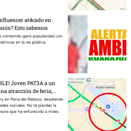
influencer at4cado en
sión? Esto sabemos
de contenido ganó popularidad con
námicas en la vía pública.
BLE! Joven PAT3A a un
na atracción de feria;
a agresora ENFURECE a las
ny en Feria del Rebozo, desatando
edes sociales. No te pierdas la
esora que ha enfurecido a miles.