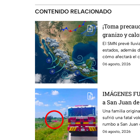
CONTENIDO RELACIONADO
¡Toma precauc
granizo y calo
marcarán el cl
El SMN prevé lluvi
estados, además d
agosto
cómo afectará el c
06 agosto, 2026
IMÁGENES FUE
a San Juan de
guanajuatense
Una familia origin
sufrió una fatal vo
reportan tres
rumbo a San Juan 
personas fallecidas
06 agosto, 2026