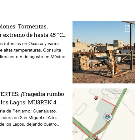
iones! Tormentas,
r extremo de hasta 45 °C
ima este jueves 6 de
as intensas en Oaxaca y varios
e altas temperaturas. Consulta
lima este 6 de agosto en México.
RTES: ¡Tragedia rumbo
 los Lagos! MU3REN 4
s tras FATAL volcadura;
aria de Pénjamo, Guanajuato,
lcadura en San Miguel el Alto,
 menores heridos
de los Lagos, dejando cuatro
.