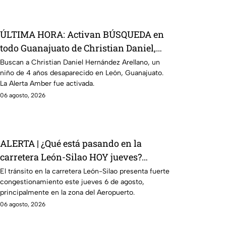
ÚLTIMA HORA: Activan BÚSQUEDA en
todo Guanajuato de Christian Daniel,
pequeño de 4 años desaparecido en
Buscan a Christian Daniel Hernández Arellano, un
niño de 4 años desaparecido en León, Guanajuato.
León
La Alerta Amber fue activada.
06 agosto, 2026
ALERTA | ¿Qué está pasando en la
carretera León-Silao HOY jueves?
Reportan tráfico intenso rumbo al
El tránsito en la carretera León-Silao presenta fuerte
congestionamiento este jueves 6 de agosto,
Aeropuerto
principalmente en la zona del Aeropuerto.
06 agosto, 2026