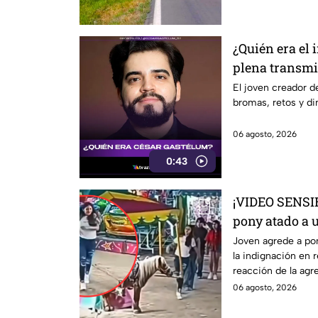
¿Quién era el 
plena transmi
El joven creador 
bromas, retos y di
06 agosto, 2026
0:43
¡VIDEO SENSI
pony atado a u
reacción de l
Joven agrede a po
la indignación en r
redes
reacción de la agr
06 agosto, 2026