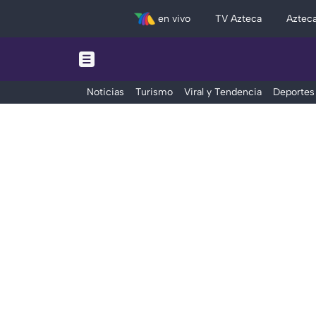
en vivo
TV Azteca
Aztec
Noticias
Turismo
Viral y Tendencia
Deportes