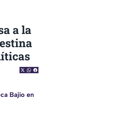
a a la
nestina
íticas
ca Bajío en