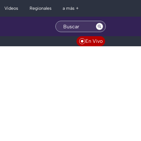
Regionales
Videos
a más +
En Vivo