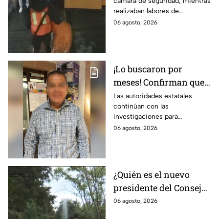
cámara de seguridad, mientras
delincuentes sustraen
realizaban labores de
dinero y diversas
mantenimiento.
06 agosto, 2026
pertenencias de un
establecimiento
¡Lo buscaron por
meses! Confirman que
el Delegado de La
Las autoridades estatales
continúan con las
Sandía en León fue
investigaciones para
localizado sin vid4
esclarecer el caso.
06 agosto, 2026
¿Quién es el nuevo
presidente del Consejo
del Zoológico de León?
06 agosto, 2026
Estos los problemas