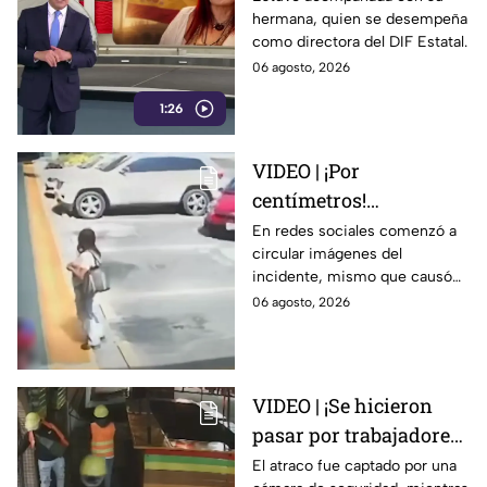
hermana, quien se desempeña
viajando en primera
como directora del DIF Estatal.
clase rumbo a Madrid
06 agosto, 2026
1:26
VIDEO | ¡Por
centímetros!
Automovilista casi
En redes sociales comenzó a
circular imágenes del
4tropella a una familia
incidente, mismo que causó
en reconocida plaza
diversas reacciones entre los
06 agosto, 2026
comercial
internautas.
VIDEO | ¡Se hicieron
pasar por trabajadores!
Al menos 12
El atraco fue captado por una