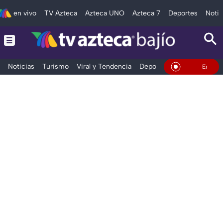
en vivo
TV Azteca
Azteca UNO
Azteca 7
Deportes
Notic
Noticias
Turismo
Viral y Tendencia
Deportes
Espectáculos
En Vivo