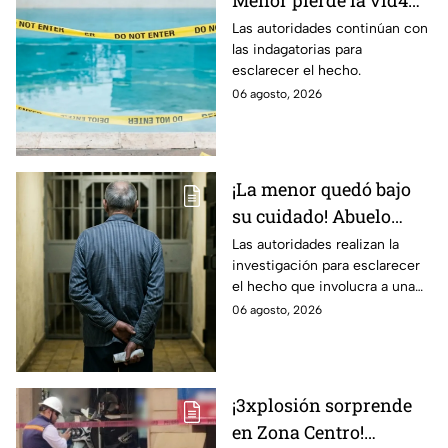
Menor pierde la vid4
en plena reunión
Las autoridades continúan con
las indagatorias para
familiar; fue localizado
esclarecer el hecho.
en la alberca
06 agosto, 2026
¡La menor quedó bajo
su cuidado! Abuelo
termina en prisión
Las autoridades realizan la
investigación para esclarecer
preventiva; ¿qué
el hecho que involucra a una
sucedió?
menor de edad.
06 agosto, 2026
¡3xplosión sorprende
en Zona Centro!