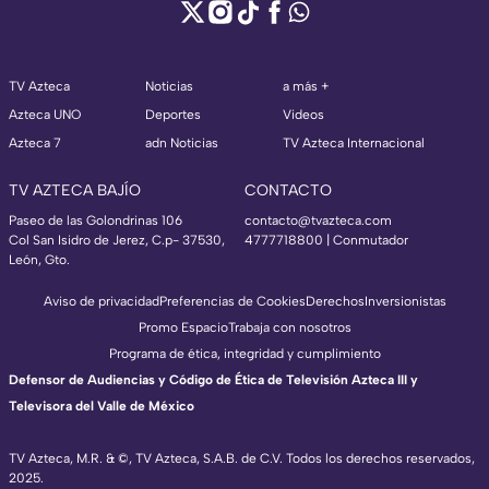
TV Azteca
Noticias
a más +
Azteca UNO
Deportes
Videos
Azteca 7
adn Noticias
TV Azteca Internacional
TV AZTECA BAJÍO
CONTACTO
Paseo de las Golondrinas 106
contacto@tvazteca.com
Col San Isidro de Jerez, C.p- 37530,
4777718800 | Conmutador
León, Gto.
Aviso de privacidad
Preferencias de Cookies
Derechos
Inversionistas
Promo Espacio
Trabaja con nosotros
Programa de ética, integridad y cumplimiento
Defensor de Audiencias y Código de Ética de Televisión Azteca III y
Televisora del Valle de México
TV Azteca, M.R. & ©, TV Azteca, S.A.B. de C.V. Todos los derechos reservados,
2025.