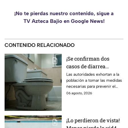
¡No te pierdas nuestro contenido, sigue a
TV Azteca Bajío en Google News!
CONTENIDO RELACIONADO
¡Se confirman dos
casos de diarrea
3xplosiva en el Bajío!
Las autoridades exhortan a la
población a tomar las medidas
Estas son las medidas
necesarias para prevenir el
para evitar el contagio
contagio.
06 agosto, 2026
¡Lo perdieron de vista!