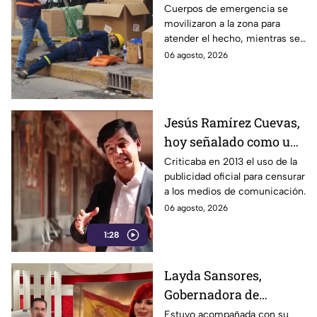
Provoca el cierre
Cuerpos de emergencia se
movilizaron a la zona para
parcial de estas calles
atender el hecho, mientras se
de León
cerró la vialidad para evitar
06 agosto, 2026
riesgos.
Jesús Ramírez Cuevas,
hoy señalado como una
figura clave en la
Criticaba en 2013 el uso de la
publicidad oficial para censurar
estrategia de censura
a los medios de comunicación.
del gobierno
06 agosto, 2026
1:28
Layda Sansores,
Gobernadora de
Campeche, fue captada
Estuvo acompañada con su