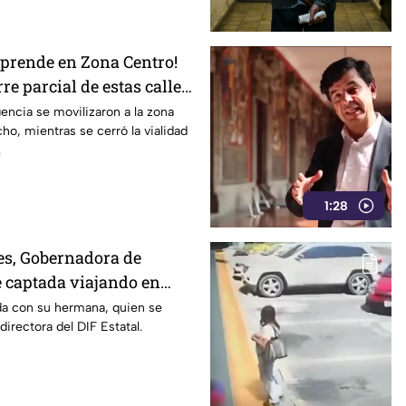
rprende en Zona Centro!
rre parcial de estas calles
ncia se movilizaron a la zona
ho, mientras se cerró la vialidad
.
1:28
s, Gobernadora de
 captada viajando en
 rumbo a Madrid
a con su hermana, quien se
rectora del DIF Estatal.