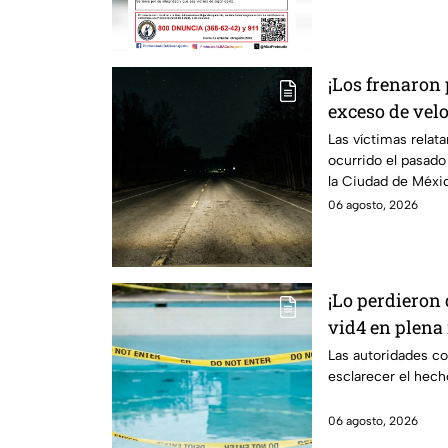
¡Los frenaron
exceso de vel
Nuevo Laredo 
Las víctimas relat
ocurrido el pasad
asaltados en 
la Ciudad de Méxi
06 agosto, 2026
¡Lo perdieron 
vid4 en plena 
localizado en 
Las autoridades co
esclarecer el hech
06 agosto, 2026