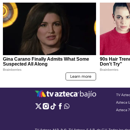
TV Azte
Azteca 
Azteca 7
TV Azteca, M.R. & ©, TV Azteca, S.A.B. de C.V. Todos los d