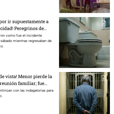
 por ir supuestamente a
ocidad! Peregrinos de
relatan cómo fueron
aron como fue el incidente
o sábado mientras regresaban de
Irapuato
co.
de vista! Menor pierde la
reunión familiar; fue
la alberca
ntinúan con las indagatorias para
o.