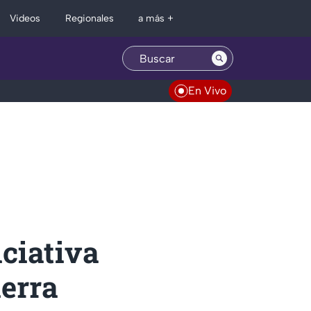
Regionales
Videos
a más +
En Vivo
ciativa
ierra