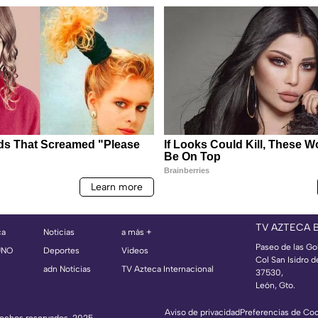
TV AZTECA 
ca
Noticias
a más +
Paseo de las Go
UNO
Deportes
Videos
Col San Isidro d
adn Noticias
TV Azteca Internacional
37530,
León, Gto.
Aviso de privacidad
Preferencias de Co
erechos reservados, 2025.