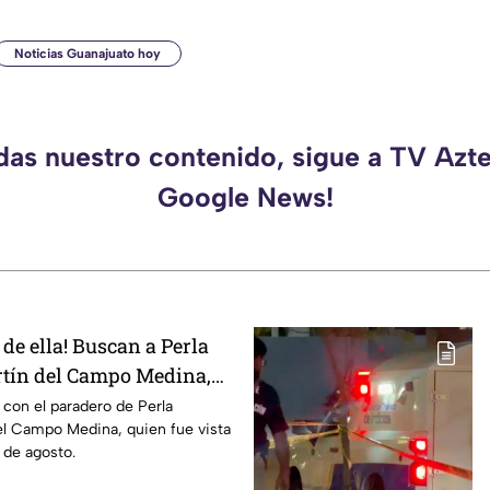
Noticias Guanajuato hoy
rdas nuestro contenido, sigue a TV Azte
Google News!
 de ella! Buscan a Perla
tín del Campo Medina,
en Guanajuato
r con el paradero de Perla
el Campo Medina, quien fue vista
 de agosto.