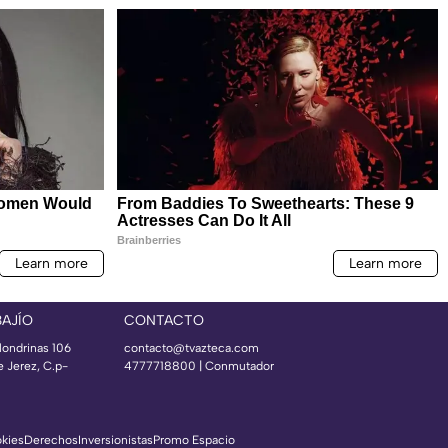
BAJÍO
CONTACTO
londrinas 106
contacto@tvazteca.com
e Jerez, C.p-
4777718800 | Conmutador
okies
Derechos
Inversionistas
Promo Espacio