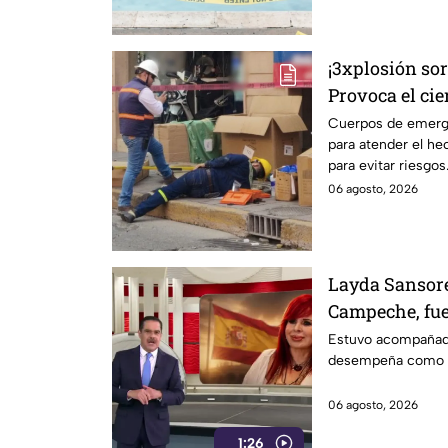
¡3xplosión so
Provoca el cie
de León
Cuerpos de emerge
para atender el hec
para evitar riesgos
06 agosto, 2026
Layda Sansore
Campeche, fue
primera clase
Estuvo acompañad
desempeña como di
06 agosto, 2026
1:26