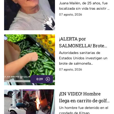
Juana Mailén, de 25 años, fue
acudió a entrevista de
localizada sin vida tras asistir a
trabajo falsa
una supuesta oferta laboral en
07 agosto, 2026
un balneario.
¡ALERTA por
SALMONELLA! Brote
ligado a CHILES
Autoridades sanitarias de
Estados Unidos investigan un
jalapeños ya afecta a 27
brote de salmonella
estados
relacionado con chiles
07 agosto, 2026
jalapeños producidos en
0:29
Sinaloa.
¡EN VIDEO! Hombre
llega en carrito de golf
con un perro y termina
Un hombre fue detenido en el
condado de Kitsap,