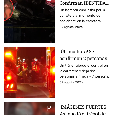
Confirman IDENTIDAD
de uno de los
Un hombre caminaba por la
carretera al momento del
lesionados tras fatal
accidente en la carretera
accid3nte en Irapuato
Irapuato-Abasolo en el Trébol.
07 agosto, 2026
Resultó herido y fue
hospitalizado.
¡Última hora! Se
confirman 2 personas
fall3cidas y 7
Un tráiler pierde el control en
la carretera y deja dos
lesion4dos en
personas sin vida y 7 personas
accid3nte carretero en
más lesionadas.
07 agosto, 2026
Irapuato; esto se sabe
¡IMÁGENES FUERTES!
Así quedó el trébol de