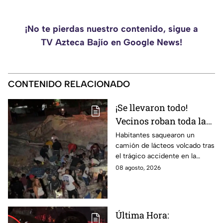
¡No te pierdas nuestro contenido, sigue a
TV Azteca Bajío en Google News!
CONTENIDO RELACIONADO
¡Se llevaron todo!
Vecinos roban toda la
mercancía del tráiler
Habitantes saquearon un
camión de lácteos volcado tras
volcado en la carretera
el trágico accidente en la
de Irapuato
carretera Irapuato-Abasolo
08 agosto, 2026
Última Hora: