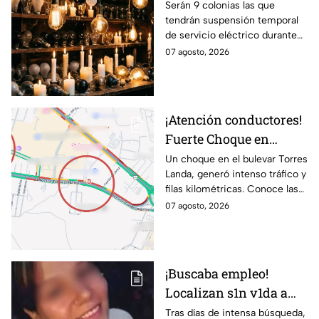
suspensión de luz por 8
Serán 9 colonias las que
tendrán suspensión temporal
horas hoy viernes 7 y
de servicio eléctrico durante
mañana sábado 8 de
ocho horas este viernes 7 y
07 agosto, 2026
agosto en 9 sitios
sábado 8 de agosto.
¡Atención conductores!
Fuerte Choque en
Torres Landa provoca
Un choque en el bulevar Torres
Landa, generó intenso tráfico y
filas kilométricas a esta
filas kilométricas. Conoce las
altura
vías alternas.
07 agosto, 2026
¡Buscaba empleo!
Localizan s1n v1da a
joven de 25 años que
Tras días de intensa búsqueda,