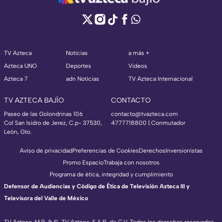
TV Azteca
Noticias
a más +
Azteca UNO
Deportes
Videos
Azteca 7
adn Noticias
TV Azteca Internacional
TV AZTECA BAJÍO
CONTACTO
Paseo de las Golondrinas 106
contacto@tvazteca.com
Col San Isidro de Jerez, C.p- 37530,
4777718800 | Conmutador
León, Gto.
Aviso de privacidad
Preferencias de Cookies
Derechos
Inversionistas
Promo Espacio
Trabaja con nosotros
Programa de ética, integridad y cumplimiento
Defensor de Audiencias y Código de Ética de Televisión Azteca III y
Televisora del Valle de México
TV Azteca, M.R. & ©, TV Azteca, S.A.B. de C.V. Todos los derechos reservados,