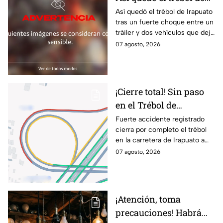
Irapuato tras aparatoso
Así quedó el trébol de Irapuato
tras un fuerte choque entre un
choque; hay mu3rtos y
tráiler y dos vehículos que dejó
lesionados
dos muertos y siete personas
07 agosto, 2026
lesionadas; autoridades siguen
en la zona
¡Cierre total! Sin paso
en el Trébol de
Irapuato; toma estas
Fuerte accidente registrado
cierra por completo el trébol
vías alternas
en la carretera de Irapuato a
Abasolo
07 agosto, 2026
¡Atención, toma
precauciones! Habrá