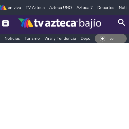
en vivo
TV Azteca
Azteca UNO
Azteca 7
Deportes
Notic
Noticias
Turismo
Viral y Tendencia
Deportes
Espectáculos
En V