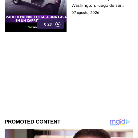
DESATANDO inc3ndio
Washington, luego de ser
en una casa
señalado como presunto
07 agosto, 2026
responsable de iniciar un
0:23
incendio en el garaje de una
vivienda.