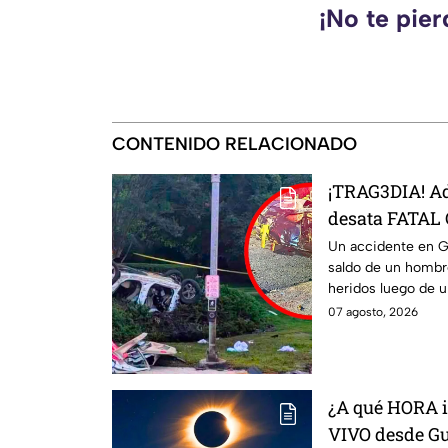
¡No te pie
CONTENIDO RELACIONADO
¡TRAG3DIA! Ad
desata FATAL
reportan un m
Un accidente en G
saldo de un hombr
heridos
heridos luego de u
07 agosto, 2026
¿A qué HORA i
VIVO desde Gu