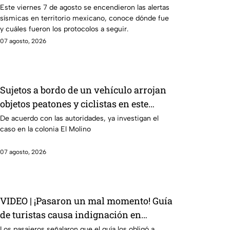
con alertas en México
Este viernes 7 de agosto se encendieron las alertas
sísmicas en territorio mexicano, conoce dónde fue
y cuáles fueron los protocolos a seguir.
07 agosto, 2026
Sujetos a bordo de un vehículo arrojan
objetos peatones y ciclistas en este
punto en León
De acuerdo con las autoridades, ya investigan el
caso en la colonia El Molino
07 agosto, 2026
VIDEO | ¡Pasaron un mal momento! Guía
de turistas causa indignación en
Guanajuato Capital
Los pasajeros señalaron que el guía los obligó a