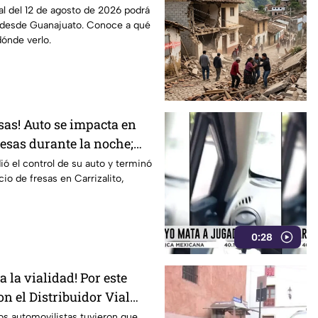
 agosto de 2026
tal del 12 de agosto de 2026 podrá
 desde Guanajuato. Conoce a qué
dónde verlo.
esas! Auto se impacta en
esas durante la noche;
ó el control de su auto y terminó
io de fresas en Carrizalito,
0:28
a la vialidad! Por este
n el Distribuidor Vial
 en León
os automovilistas tuvieron que