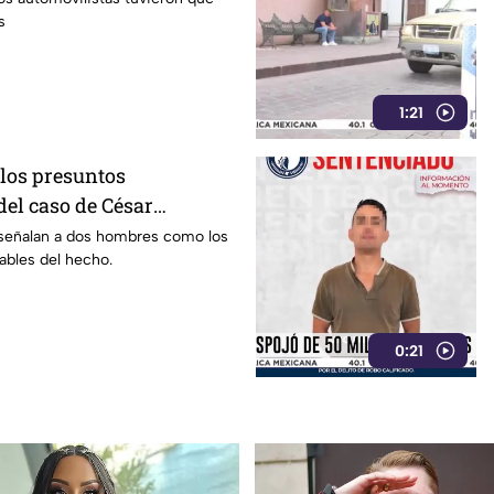
s
1:21
 los presuntos
del caso de César
to sabemos
 señalan a dos hombres como los
ables del hecho.
0:21