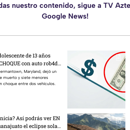
rdas nuestro contenido, sigue a TV Azte
Google News!
olescente de 13 años
 CHOQUE con auto rob4do:
u3rto y siete menores
ermantown, Maryland, dejó un
e muerto y siete menores
n choque entre dos vehículos.
nicia? Así podrás ver EN
anajuato el eclipse solar