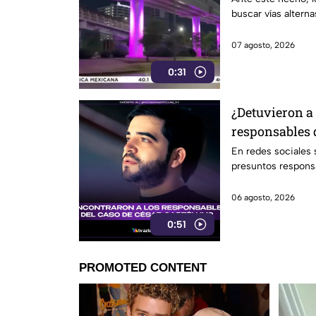
buscar vías alterna
07 agosto, 2026
0:31
¿Detuvieron a
responsables 
Gastélum? Es
En redes sociales
presuntos respons
06 agosto, 2026
0:51