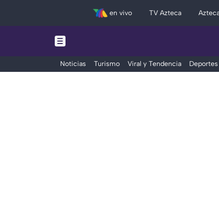
en vivo
TV Azteca
Aztec
Noticias
Turismo
Viral y Tendencia
Deportes