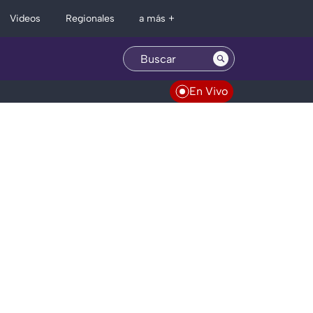
Regionales
Videos
a más +
En Vivo