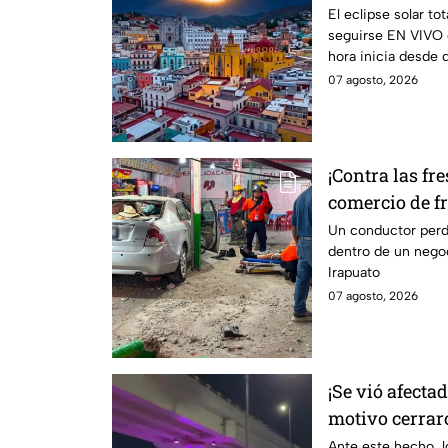
total del 12 de
El eclipse solar to
seguirse EN VIVO
hora inicia desde 
07 agosto, 2026
¡Contra las fr
comercio de fr
esto sabemos
Un conductor perdi
dentro de un negoc
Irapuato
07 agosto, 2026
¡Se vió afectad
motivo cerraro
Juan Pablo II
Ante este hecho, l