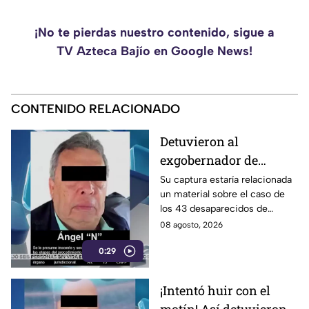
¡No te pierdas nuestro contenido, sigue a
TV Azteca Bajío en Google News!
CONTENIDO RELACIONADO
Detuvieron al
exgobernador de
Guerrero, Ángel
Su captura estaría relacionada
un material sobre el caso de
Aguirre Rivero
los 43 desaparecidos de
Ayotzinapa
08 agosto, 2026
0:29
¡Intentó huir con el