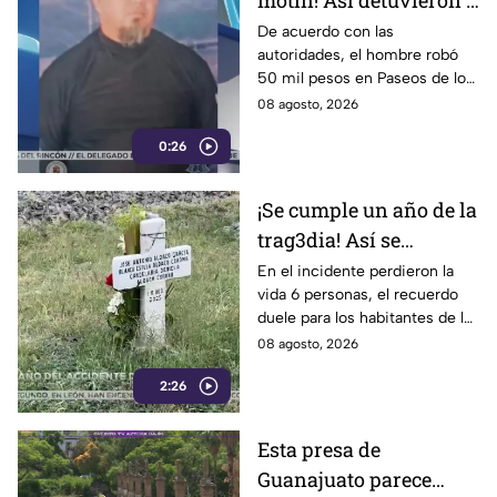
motín! Así detuvieron a
un presunto
De acuerdo con las
autoridades, el hombre robó
responsable de asaltar
50 mil pesos en Paseos de los
a su víctima en León
Insurgentes
08 agosto, 2026
0:26
¡Se cumple un año de la
trag3dia! Así se
recuerda el fuerte
En el incidente perdieron la
vida 6 personas, el recuerdo
accidente de un tren en
duele para los habitantes de la
Irapuato
localidad.
08 agosto, 2026
2:26
Esta presa de
Guanajuato parece