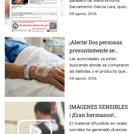
paradero de María Antonia
Campo Medina,
Sacramento García Lara, quien
desaparecida en
fue vista por última vez el 4 de
08 agosto, 2026
Guanajuato
agosto.
¡Alerta! Dos personas
presuntamente se
encuentran delicadas
Las autoridades ya están
buscando dónde se compraron
por ingerir bebidas
las bebidas y el producto que
alcohólicas
causó la intoxicación.
08 agosto, 2026
adulteradas en Celaya:
esto sabemos
IMÁGENES SENSIBLES
| ¡Eran hermanos!
Captan brut4l agresión
El material difundido en redes
sociales ha generado diversas
contra un hombre que