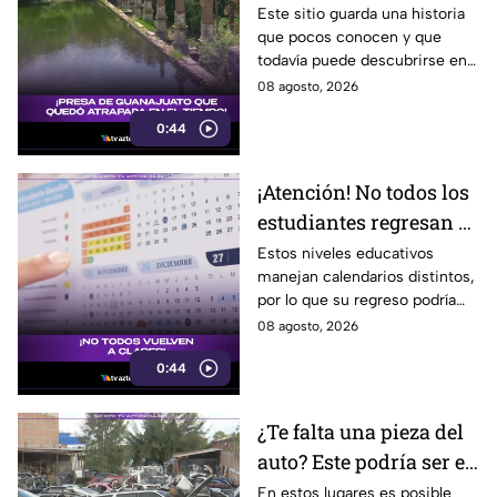
haberse quedado
Este sitio guarda una historia
que pocos conocen y que
atrapada en el tiempo;
todavía puede descubrirse en
¿cuál es?
Guanajuato.
08 agosto, 2026
0:44
¡Atención! No todos los
estudiantes regresan a
clases; este es el
Estos niveles educativos
manejan calendarios distintos,
calendario escolar
por lo que su regreso podría
2026-2027; ¿afectará a
ser antes o después.
08 agosto, 2026
Guanajuato?
0:44
¿Te falta una pieza del
auto? Este podría ser el
lugar ideal para los
En estos lugares es posible