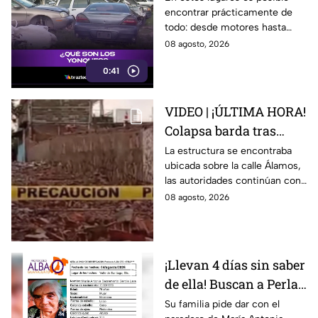
encontrar prácticamente de
automovilistas
todo: desde motores hasta
transmisores.
08 agosto, 2026
0:41
VIDEO | ¡ÚLTIMA HORA!
Colapsa barda tras
intensa lluvia en León;
La estructura se encontraba
ubicada sobre la calle Álamos,
¿hay personas
las autoridades continúan con
lesionadas?
las investigaciones.
08 agosto, 2026
¡Llevan 4 días sin saber
de ella! Buscan a Perla
Alejandra Martín del
Su familia pide dar con el