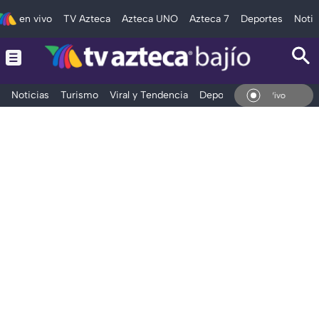
en vivo
TV Azteca
Azteca UNO
Azteca 7
Deportes
Notic
Noticias
Turismo
Viral y Tendencia
Deportes
Espectáculos
En Vivo