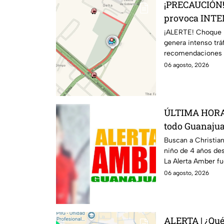
¡PRECAUCIÓN!
provoca INTE
bulevar Delta
¡ALERTE! Choque m
genera intenso tráf
esta zona de l
recomendaciones p
06 agosto, 2026
ÚLTIMA HORA
todo Guanajua
pequeño de 4 
Buscan a Christian
niño de 4 años de
León
La Alerta Amber fu
06 agosto, 2026
ALERTA | ¿Qué