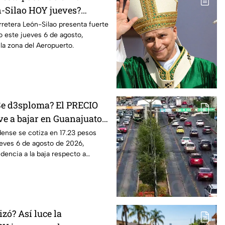
n-Silao HOY jueves?
ico intenso rumbo al
arretera León-Silao presenta fuerte
 este jueves 6 de agosto,
la zona del Aeropuerto.
Se d3sploma? El PRECIO
ve a bajar en Guanajuato:
l tipo de cambio HOY 6 de
dense se cotiza en 17.23 pesos
eves 6 de agosto de 2026,
encia a la baja respecto a
s.
zó? Así luce la