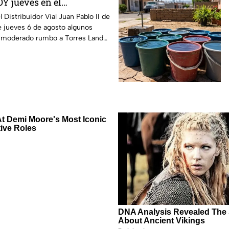
Y jueves en el
uan Pablo II de León
l Distribuidor Vial Juan Pablo II de
e jueves 6 de agosto algunos
o moderado rumbo a Torres Landa