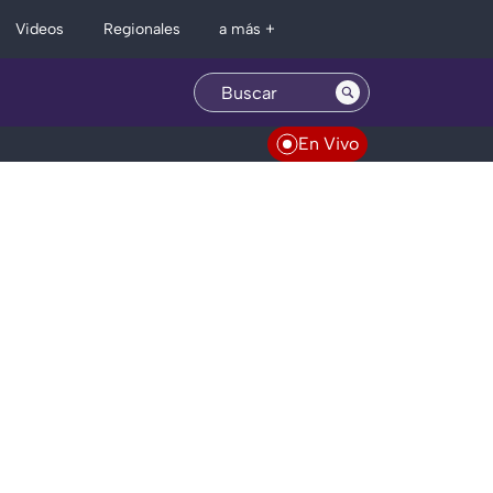
Regionales
Videos
a más +
En Vivo