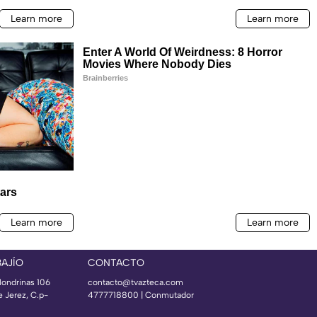
BAJÍO
CONTACTO
londrinas 106
contacto@tvazteca.com
e Jerez, C.p-
4777718800 | Conmutador