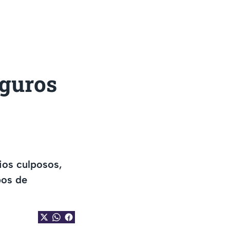
eguros
ios culposos,
bos de