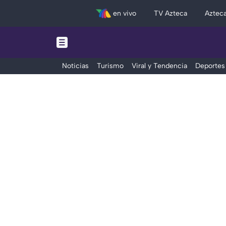
en vivo
TV Azteca
Aztec
Noticias
Turismo
Viral y Tendencia
Deportes