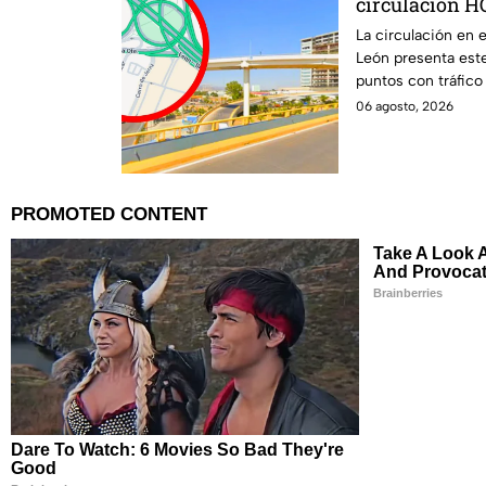
circulación HO
Distribuidor J
La circulación en e
León presenta est
puntos con tráfic
y la zona de Mulza.
06 agosto, 2026