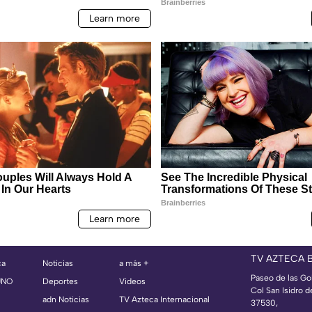
TV AZTECA 
ca
Noticias
a más +
Paseo de las Go
UNO
Deportes
Videos
Col San Isidro d
adn Noticias
TV Azteca Internacional
37530,