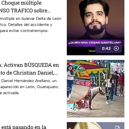
 Choque múltiple
NSO TRÁFICO sobre
 HOY en León; CIERRAN
últiple en bulevar Delta de León
ico. Detalles del accidente y
a vialidad
ara evitar contratiempos.
0:43
: Activan BÚSQUEDA en
to de Christian Daniel,
años desaparecido en
 Daniel Hernández Arellano, un
saparecido en León, Guanajuato.
e activada.
 está pasando en la