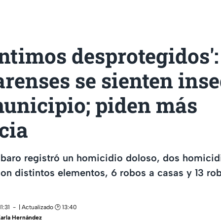
ntimos desprotegidos':
renses se sienten ins
municipio; piden más
cia
baro registró un homicidio doloso, dos homicid
on distintos elementos, 6 robos a casas y 13 ro
1:31
| Actualizado 🕑 13:40
arla Hernández