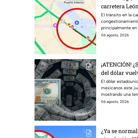
carretera Leó
Reportan tráf
El tránsito en la c
congestionamiento
Aeropuerto
principalmente en 
06 agosto, 2026
¡ATENCIÓN! ¿
del dólar vuel
Así amanece e
El dólar estadouni
mexicanos este ju
agosto
mostrando una tend
semanas anteriore
06 agosto, 2026
¿Ya se normali