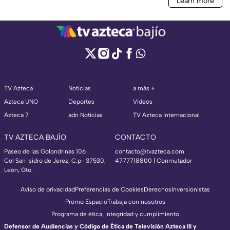
TV Azteca
Noticias
a más +
Azteca UNO
Deportes
Videos
Azteca 7
adn Noticias
TV Azteca Internacional
TV AZTECA BAJÍO
CONTACTO
Paseo de las Golondrinas 106
contacto@tvazteca.com
Col San Isidro de Jerez, C.p- 37530,
4777718800 | Conmutador
León, Gto.
Aviso de privacidad
Preferencias de Cookies
Derechos
Inversionistas
Promo Espacio
Trabaja con nosotros
Programa de ética, integridad y cumplimiento
Defensor de Audiencias y Código de Ética de Televisión Azteca III y