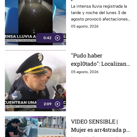
en Celaya; vehículos
La intensa lluvia registrada la
tarde y noche del lunes 3 de
quedan atrapados bajo
agosto provocó afectaciones
el agua
en distintos puntos de Celaya,
05 agosto, 2026
Guanajuato.
0:42
"Pudo haber
expl0tado": Localizan
gr4nada activa dentro
05 agosto, 2026
una escuela en León;
niños que jugaban ahí
la vieron
2:09
VIDEO SENSIBLE |
Mujer es arr4strada por