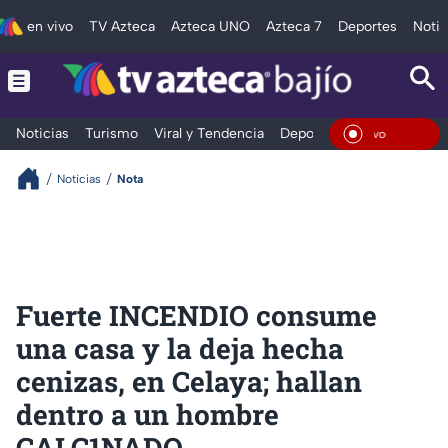
en vivo
TV Azteca
Azteca UNO
Azteca 7
Deportes
Notic
Noticias
Turismo
Viral y Tendencia
Deportes
Espectáculos
En Viv
Noticias
Nota
Fuerte INCENDIO consume
una casa y la deja hecha
cenizas, en Celaya; hallan
dentro a un hombre
CALC1NADO