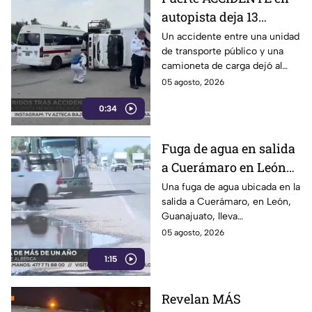
autopista deja 13
lesionados: transporte
Un accidente entre una unidad
de transporte público y una
público choca contra
camioneta de carga dejó al
camioneta en la
menos 13 personas lesionadas
05 agosto, 2026
México-Pachuca
la tarde del martes 4 de agosto
0:34
en la autopista México-
Pachuca.
Fuga de agua en salida
a Cuerámaro en León
cumple un año; parece
Una fuga de agua ubicada en la
salida a Cuerámaro, en León,
alberca
Guanajuato, lleva
aproximadamente un año sin
05 agosto, 2026
ser reparada.
1:15
Revelan MÁS