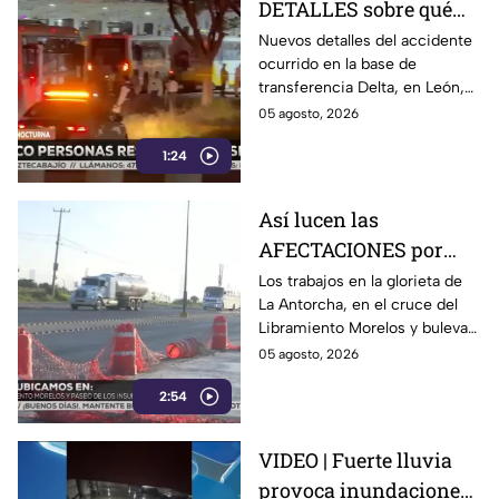
DETALLES sobre qué
pasó en choque de
Nuevos detalles del accidente
ocurrido en la base de
camiones en León:
transferencia Delta, en León,
chofer quedó GRAVE
revelan que dos unidades del
05 agosto, 2026
transporte público chocaron
1:24
mientras ingresaban a los
andenes.
Así lucen las
AFECTACIONES por
obras sobre
Los trabajos en la glorieta de
La Antorcha, en el cruce del
Libramiento Morelos
Libramiento Morelos y bulevar
de León: reabren
Insurgentes en León,
05 agosto, 2026
Insurgentes
Guanajuato, continúan pese a
2:54
la reapertura de la circulación.
VIDEO | Fuerte lluvia
provoca inundaciones