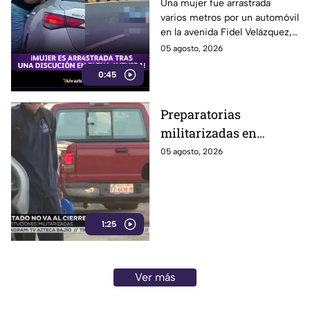
automóvil tras intentar
Una mujer fue arrastrada
varios metros por un automóvil
detener a conductor
en la avenida Fidel Velázquez,
que presuntamente
en Monterrey, luego de una
05 agosto, 2026
huyó de choque
discusión con un conductor
0:45
señalado de intentar huir tras
un presunto choque.
Preparatorias
militarizadas en
Guanajuato
05 agosto, 2026
continuarán apesar del
mandato de la SEP;
estas son las razónes
1:25
Ver más