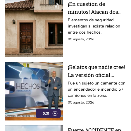
¡En cuestión de
minutos! Atacan dos
viviendas en distinto
Elementos de seguridad
investigan si existe relación
puntos en Celaya; así
entre dos hechos.
ocurrió
05 agosto, 2026
¡Relatos que nadie cree!
La versión oficial
pretende que creamos
Fue un sujeto únicamente con
un encendedor e incendió 57
que fue un solo hombre
camiones en la zona.
en caso de Tamaulipas
05 agosto, 2026
0:31
Fuerte ACCIDENTE en