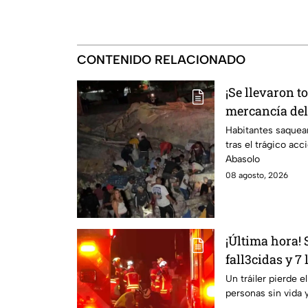
CONTENIDO RELACIONADO
¡Se llevaron t
mercancía del 
carretera de I
Habitantes saquea
tras el trágico acc
Abasolo
08 agosto, 2026
¡Última hora!
fall3cidas y 7
carretero en I
Un tráiler pierde e
personas sin vida 