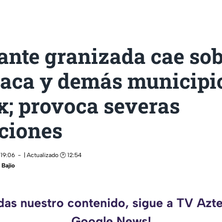
ante granizada cae so
uaca y demás municipio
; provoca severas
ciones
 19:06
| Actualizado 🕑 12:54
Bajío
rdas nuestro contenido, sigue a TV Azte
Google News!