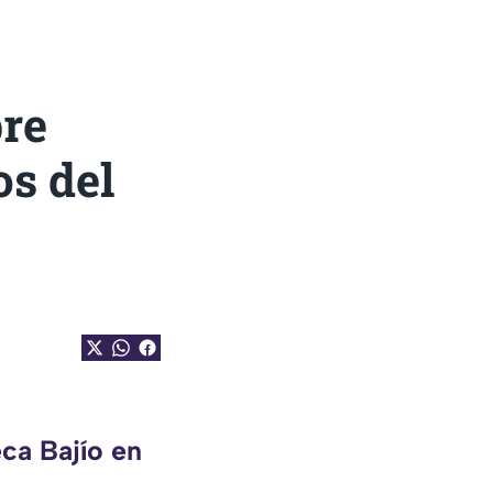
bre
s del
ca Bajío en