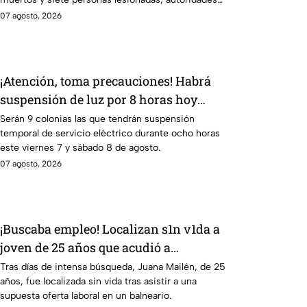
siguen en la zona
07 agosto, 2026
¡Atención, toma precauciones! Habrá
suspensión de luz por 8 horas hoy
viernes 7 y mañana sábado 8 de agosto
Serán 9 colonias las que tendrán suspensión
temporal de servicio eléctrico durante ocho horas
en 9 sitios
este viernes 7 y sábado 8 de agosto.
07 agosto, 2026
¡Buscaba empleo! Localizan s1n v1da a
joven de 25 años que acudió a
entrevista de trabajo falsa
Tras días de intensa búsqueda, Juana Mailén, de 25
años, fue localizada sin vida tras asistir a una
supuesta oferta laboral en un balneario.