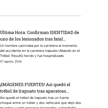
Última Hora: Confirman IDENTIDAD de
uno de los lesionados tras fatal
accid3nte en Irapuato
Un hombre caminaba por la carretera al momento
del accidente en la carretera Irapuato-Abasolo en el
Trébol. Resultó herido y fue hospitalizado.
07 agosto, 2026
¡IMÁGENES FUERTES! Así quedó el
trébol de Irapuato tras aparatoso
choque; hay mu3rtos y lesionados
Así quedó el trébol de Irapuato tras un fuerte
choque entre un tráiler y dos vehículos que dejó dos
muertos y siete personas lesionadas; autoridades