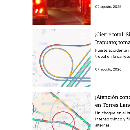
07 agosto, 2026
¡Cierre total! 
Irapuato; toma
Fuerte accidente r
trébol en la carret
07 agosto, 2026
¡Atención con
en Torres Lan
kilométricas a
Un choque en el b
intenso tráfico y f
alternas.