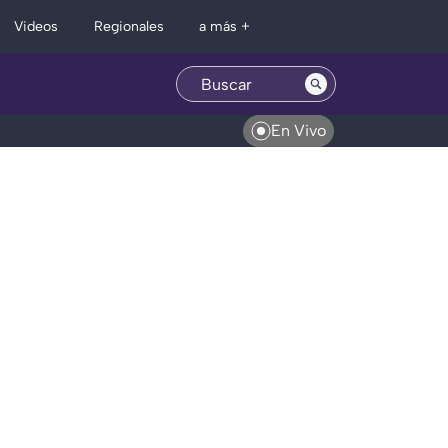
Regionales
Videos
a más +
En Vivo