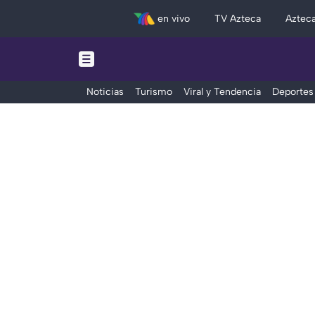
en vivo
TV Azteca
Aztec
Noticias
Turismo
Viral y Tendencia
Deportes