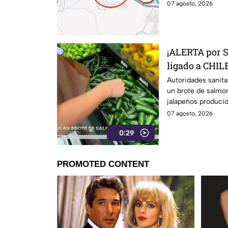
07 agosto, 2026
¡ALERTA por 
ligado a CHILE
27 estados
Autoridades sanita
un brote de salmon
jalapeños producid
07 agosto, 2026
0:29