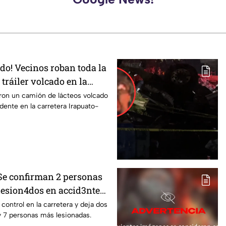
odo! Vecinos roban toda la
tráiler volcado en la
rapuato
ron un camión de lácteos volcado
idente en la carretera Irapuato-
 Se confirman 2 personas
 lesion4dos en accid3nte
rapuato; esto se sabe
l control en la carretera y deja dos
y 7 personas más lesionadas.