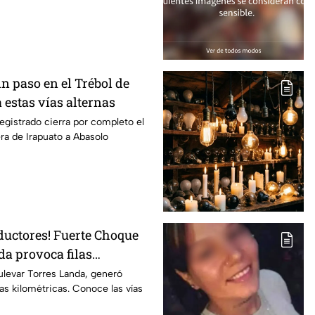
Sin paso en el Trébol de
 estas vías alternas
egistrado cierra por completo el
era de Irapuato a Abasolo
ductores! Fuerte Choque
da provoca filas
 esta altura
ulevar Torres Landa, generó
ilas kilométricas. Conoce las vías