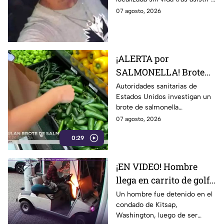
trabajo falsa
una supuesta oferta laboral en
07 agosto, 2026
un balneario.
¡ALERTA por
SALMONELLA! Brote
ligado a CHILES
Autoridades sanitarias de
Estados Unidos investigan un
jalapeños ya afecta a 27
brote de salmonella
estados
relacionado con chiles
07 agosto, 2026
jalapeños producidos en
0:29
Sinaloa.
¡EN VIDEO! Hombre
llega en carrito de golf
con un perro y termina
Un hombre fue detenido en el
condado de Kitsap,
DESATANDO inc3ndio
Washington, luego de ser
en una casa