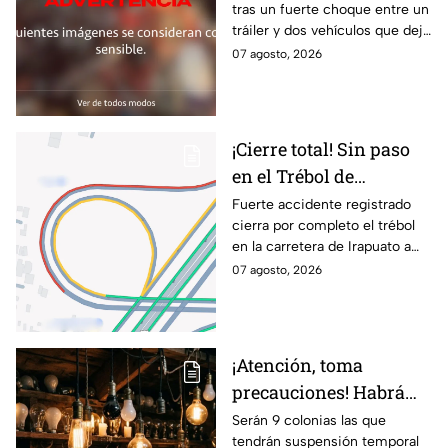
tras un fuerte choque entre un
choque; hay mu3rtos y
tráiler y dos vehículos que dejó
lesionados
dos muertos y siete personas
07 agosto, 2026
lesionadas; autoridades siguen
en la zona
¡Cierre total! Sin paso
en el Trébol de
Irapuato; toma estas
Fuerte accidente registrado
cierra por completo el trébol
vías alternas
en la carretera de Irapuato a
Abasolo
07 agosto, 2026
¡Atención, toma
precauciones! Habrá
suspensión de luz por 8
Serán 9 colonias las que
tendrán suspensión temporal
horas hoy viernes 7 y