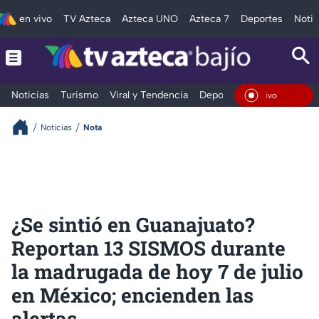
en vivo
TV Azteca
Azteca UNO
Azteca 7
Deportes
Notic
Noticias
Turismo
Viral y Tendencia
Deportes
Espectáculos
En Vi
Noticias
Nota
¿Se sintió en Guanajuato?
Reportan 13 SISMOS durante
la madrugada de hoy 7 de julio
en México; encienden las
alertas