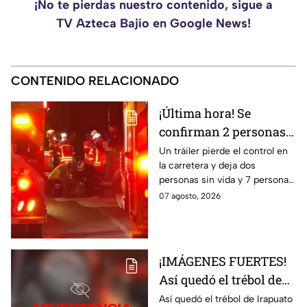
¡No te pierdas nuestro contenido, sigue a
TV Azteca Bajío en Google News!
CONTENIDO RELACIONADO
¡Última hora! Se
confirman 2 personas
fall3cidas y 7
Un tráiler pierde el control en
la carretera y deja dos
lesion4dos en
personas sin vida y 7 personas
accid3nte carretero en
más lesionadas.
07 agosto, 2026
Irapuato; esto se sabe
¡IMÁGENES FUERTES!
Así quedó el trébol de
Irapuato tras aparatoso
Así quedó el trébol de Irapuato