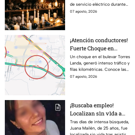
de servicio eléctrico durante
mañana sábado 8 de
ocho horas este viernes 7 y
07 agosto, 2026
agosto en 9 sitios
sábado 8 de agosto.
¡Atención conductores!
Fuerte Choque en
Torres Landa provoca
Un choque en el bulevar Torres
Landa, generó intenso tráfico y
filas kilométricas a esta
filas kilométricas. Conoce las
altura
vías alternas.
07 agosto, 2026
¡Buscaba empleo!
Localizan s1n v1da a
joven de 25 años que
Tras días de intensa búsqueda,
Juana Mailén, de 25 años, fue
acudió a entrevista de
localizada sin vida tras asistir a