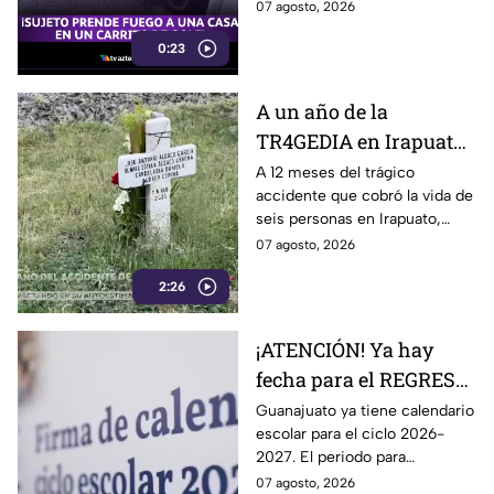
señalado como presunto
07 agosto, 2026
responsable de iniciar un
0:23
incendio en el garaje de una
vivienda.
A un año de la
TR4GEDIA en Irapuato:
así luce hoy el lugar
A 12 meses del trágico
accidente que cobró la vida de
donde MURI3RON seis
seis personas en Irapuato,
personas arroll4das
flores, veladoras y murales
07 agosto, 2026
por el tren
permanecen en el sitio como
2:26
recuerdo de las víctimas.
¡ATENCIÓN! Ya hay
fecha para el REGRESO
A CLASES en
Guanajuato ya tiene calendario
escolar para el ciclo 2026-
Guanajuato: esto marca
2027. El periodo para
el calendario 2026-
Preescolar, primaria y
07 agosto, 2026