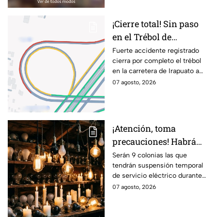
¡Cierre total! Sin paso
en el Trébol de
Irapuato; toma estas
Fuerte accidente registrado
cierra por completo el trébol
vías alternas
en la carretera de Irapuato a
Abasolo
07 agosto, 2026
¡Atención, toma
precauciones! Habrá
suspensión de luz por 8
Serán 9 colonias las que
tendrán suspensión temporal
horas hoy viernes 7 y
de servicio eléctrico durante
mañana sábado 8 de
ocho horas este viernes 7 y
07 agosto, 2026
agosto en 9 sitios
sábado 8 de agosto.