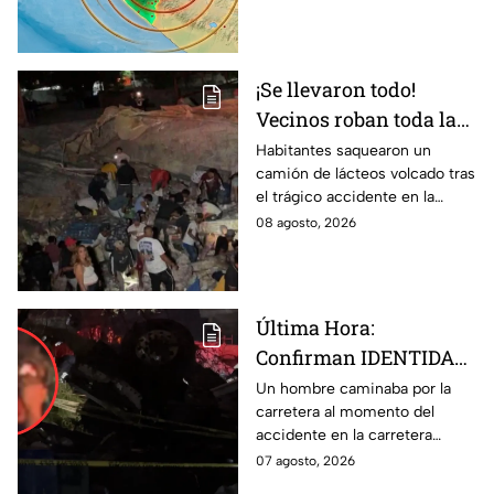
de hoy sábado
cuáles fueron los protocolos a
seguir.
¡Se llevaron todo!
Vecinos roban toda la
mercancía del tráiler
Habitantes saquearon un
camión de lácteos volcado tras
volcado en la carretera
el trágico accidente en la
de Irapuato
carretera Irapuato-Abasolo
08 agosto, 2026
Última Hora:
Confirman IDENTIDAD
de uno de los
Un hombre caminaba por la
carretera al momento del
lesionados tras fatal
accidente en la carretera
accid3nte en Irapuato
Irapuato-Abasolo en el Trébol.
07 agosto, 2026
Resultó herido y fue