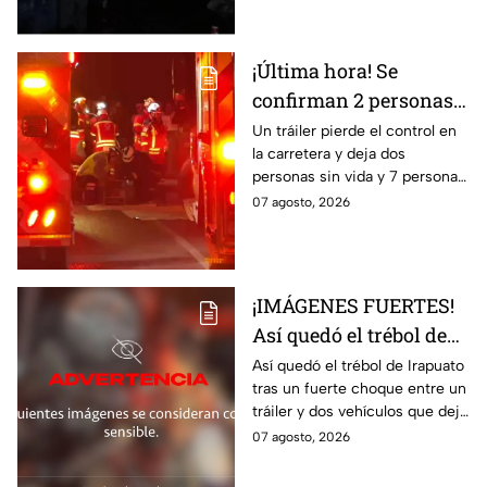
hospitalizado.
¡Última hora! Se
confirman 2 personas
fall3cidas y 7
Un tráiler pierde el control en
la carretera y deja dos
lesion4dos en
personas sin vida y 7 personas
accid3nte carretero en
más lesionadas.
07 agosto, 2026
Irapuato; esto se sabe
¡IMÁGENES FUERTES!
Así quedó el trébol de
Irapuato tras aparatoso
Así quedó el trébol de Irapuato
tras un fuerte choque entre un
choque; hay mu3rtos y
tráiler y dos vehículos que dejó
lesionados
dos muertos y siete personas
07 agosto, 2026
lesionadas; autoridades siguen
en la zona