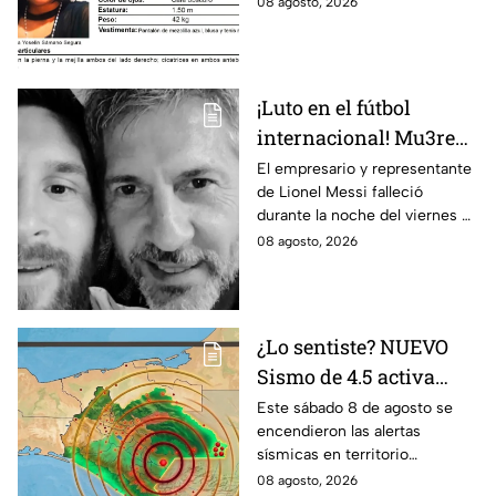
08 agosto, 2026
Yoselin Samano Segura.
¡Luto en el fútbol
internacional! Mu3re
Jorge Messi padre de
El empresario y representante
de Lionel Messi falleció
Lionel; esto se sabe
durante la noche del viernes 7
de agosto en Argentina
08 agosto, 2026
¿Lo sentiste? NUEVO
Sismo de 4.5 activa
alertas en varios
Este sábado 8 de agosto se
encendieron las alertas
puntos de México
sísmicas en territorio
durante la madrugada
mexicano, conoce dónde fue y
08 agosto, 2026