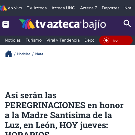
en vivo
TV Azteca
Azteca UNO
Azteca 7
Deportes
Notic
Noticias
Turismo
Viral y Tendencia
Deportes
Espectáculos
En Vivo
Noticias
Nota
Así serán las
PEREGRINACIONES en honor
a la Madre Santísima de la
Luz, en León, HOY jueves:
HORARIOS