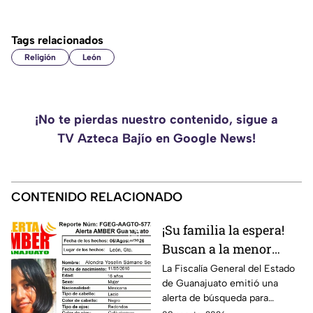
Tags relacionados
Religión
León
¡No te pierdas nuestro contenido, sigue a
TV Azteca Bajío en Google News!
CONTENIDO RELACIONADO
¡Su familia la espera!
Buscan a la menor
Alondra Yoselin
La Fiscalía General del Estado
de Guanajuato emitió una
Samano Segura
alerta de búsqueda para
desaparecida en León
localizar a la menor Alondra