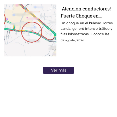
¡Atención conductores!
Fuerte Choque en
Torres Landa provoca
Un choque en el bulevar Torres
Landa, generó intenso tráfico y
filas kilométricas a esta
filas kilométricas. Conoce las
altura
vías alternas.
07 agosto, 2026
Ver más