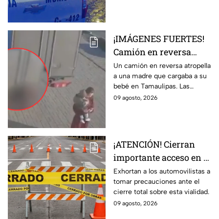
¡IMÁGENES FUERTES!
Camión en reversa
ATR0PELLA a madre
Un camión en reversa atropella
a una madre que cargaba a su
que cargaba a su BEBÉ
bebé en Tamaulipas. Las
y les pasa por encima;
fuertes imágenes captadas por
09 agosto, 2026
así ocurrió
una cámara de vigilancia.
¡ATENCIÓN! Cierran
importante acceso en el
Eje Metropolitano en
Exhortan a los automovilistas a
tomar precauciones ante el
León; ¿cuál es el
cierre total sobre esta vialidad.
motivo?
09 agosto, 2026