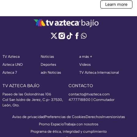
TV Azteca
Noticias
a más +
Azteca UNO
Deportes
Videos
Azteca 7
adn Noticias
TV Azteca Internacional
TV AZTECA BAJÍO
CONTACTO
Paseo de las Golondrinas 106
contacto@tvazteca.com
Col San Isidro de Jerez, C.p- 37530,
4777718800 | Conmutador
León, Gto.
Aviso de privacidad
Preferencias de Cookies
Derechos
Inversionistas
Promo Espacio
Trabaja con nosotros
Programa de ética, integridad y cumplimiento