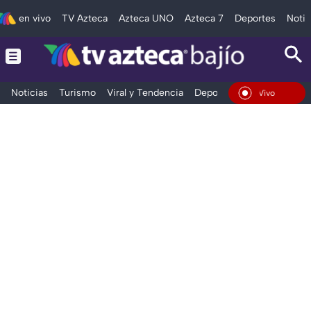
en vivo
TV Azteca
Azteca UNO
Azteca 7
Deportes
Notic
Noticias
Turismo
Viral y Tendencia
Deportes
Espectáculos
En Vivo