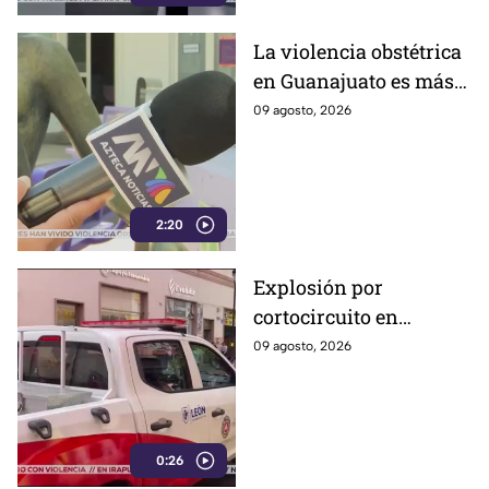
La violencia obstétrica
en Guanajuato es más
común de lo que cree y
09 agosto, 2026
casi nadie habla ella;
así es como la ejercen
2:20
Explosión por
cortocircuito en
registro subterráneo
09 agosto, 2026
paraliza a los
ciudadanos en el
Centro de León (VIDEO)
0:26