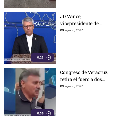
JD Vance,
vicepresidente de
Estados Unidos,
09 agosto, 2026
aseguran que el
gobierno de Irán busca
que la gu3rra continúe
0:23
Congreso de Veracruz
retira el fuero a dos
alcaldes; revelan
09 agosto, 2026
cuáles fueron las
razones
0:38