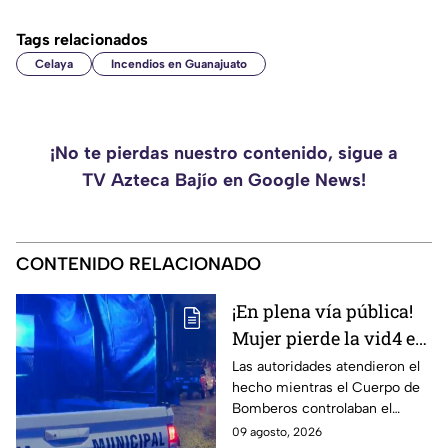
Tags relacionados
Celaya
Incendios en Guanajuato
¡No te pierdas nuestro contenido, sigue a
TV Azteca Bajío en Google News!
CONTENIDO RELACIONADO
¡En plena vía pública!
Mujer pierde la vid4 e
incendian casa en la
Las autoridades atendieron el
hecho mientras el Cuerpo de
colonia León I
Bomberos controlaban el
siniestro.
09 agosto, 2026