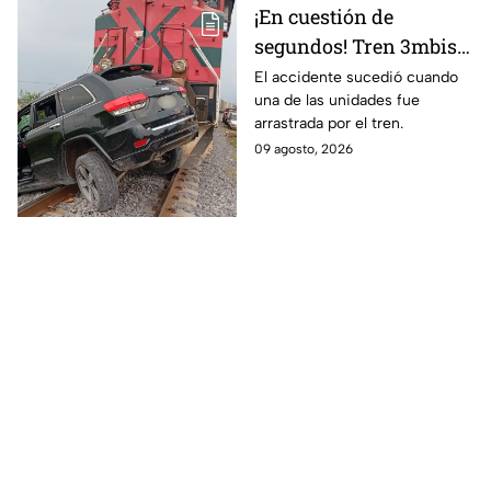
¡En cuestión de
segundos! Tren 3mbiste
una camioneta en
El accidente sucedió cuando
una de las unidades fue
Guanajuato; este fue el
arrastrada por el tren.
saldo de las víct1mas
09 agosto, 2026