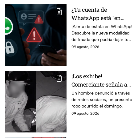
¿Tu cuenta de
WhatsApp está “en
revisión”? Este mensaje
¡Alerta de estafa en WhatsApp!
Descubre la nueva modalidad
podría dejarte
de fraude que podría dejar tu
vulnerable ante
cuenta vulnerable. ¡No te
09 agosto, 2026
ESTAFAS si no tienes
pierdas los detalles!
cuidado
¡Los exhibe!
Comerciante señala a
dos hombres de un
Un hombre denunció a través
de redes sociales, un presunto
presunto robo a un
robo ocurrido el domingo.
negocio en León
09 agosto, 2026