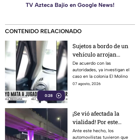
TV Azteca Bajío en Google News!
CONTENIDO RELACIONADO
Sujetos a bordo de un
vehículo arrojan
objetos peatones y
De acuerdo con las
autoridades, ya investigan el
ciclistas en este punto
caso en la colonia El Molino
en León
07 agosto, 2026
0:28
¡Se vió afectada la
vialidad! Por este
motivo cerraron el
Ante este hecho, los
automovilistas tuvieron que
Distribuidor Vial Juan