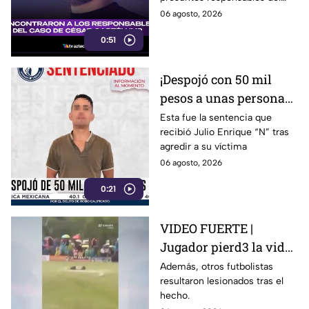
Esto sabemos
hecho.
06 agosto, 2026
0:51
¡Despojó con 50 mil
pesos a unas personas
en Irapuato! Así fue
Esta fue la sentencia que
recibió Julio Enrique “N” tras
detenido el presunto
agredir a su víctima
responsable
06 agosto, 2026
0:21
VIDEO FUERTE |
Jugador pierd3 la vid4
tras ser alcanzado por
Además, otros futbolistas
resultaron lesionados tras el
un rayo en pleno
hecho.
partido