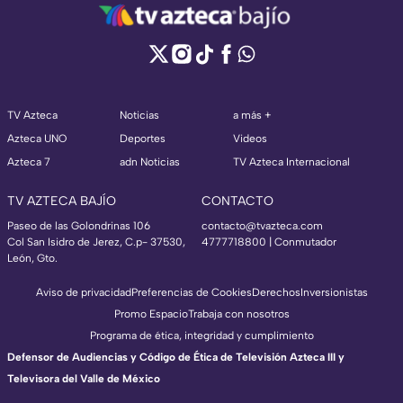
TV Azteca
Noticias
a más +
Azteca UNO
Deportes
Videos
Azteca 7
adn Noticias
TV Azteca Internacional
TV AZTECA BAJÍO
CONTACTO
Paseo de las Golondrinas 106
contacto@tvazteca.com
Col San Isidro de Jerez, C.p- 37530,
4777718800 | Conmutador
León, Gto.
Aviso de privacidad
Preferencias de Cookies
Derechos
Inversionistas
Promo Espacio
Trabaja con nosotros
Programa de ética, integridad y cumplimiento
Defensor de Audiencias y Código de Ética de Televisión Azteca III y
Televisora del Valle de México