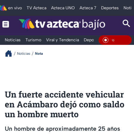
en vivo
TV Azteca
Azteca UNO
Azteca 7
Deportes
Notic
Noticias
Turismo
Viral y Tendencia
Deportes
Espectáculos
En Vivo
Noticias
Nota
Un fuerte accidente vehicular
en Acámbaro dejó como saldo
un hombre muerto
Un hombre de aproximadamente 25 años