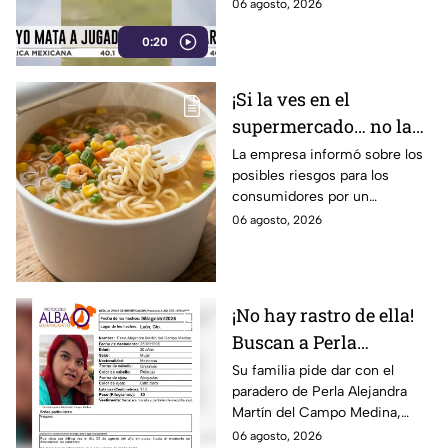
06 agosto, 2026
0:20
¡Si la ves en el
supermercado… no la
compres! Retiran
La empresa informó sobre los
posibles riesgos para los
reconocida sopa
consumidores por un
instantánea por riesgo
ingrediente extra en el
06 agosto, 2026
en uno de sus
producto.
ingredientes
¡No hay rastro de ella!
Buscan a Perla
Alejandra Martín del
Su familia pide dar con el
paradero de Perla Alejandra
Campo Medina,
Martín del Campo Medina,
desaparecida en
quien fue vista por última vez
06 agosto, 2026