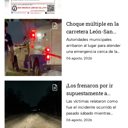
Guanajuato
el 5 de agosto.
Choque múltiple en la
carretera León-San
Francisco del Rincón;
Autoridades municipales
arribaron al lugar para atender
deja una persona sin
una emergencia cerca de la
vid4
comunidad de La Mora.
06 agosto, 2026
¡Los frenaron por ir
supuestamente a
exceso de velocidad!
Las víctimas relataron como
fue el incidente ocurrido el
Peregrinos de Nuevo
pasado sábado mientras
Laredo relatan cómo
regresaban de la Ciudad de
06 agosto, 2026
fueron asaltados en
México.