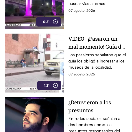
buscar vías alternas
Pablo II en León
07 agosto, 2026
0:31
VIDEO | ¡Pasaron un
mal momento! Guía de
turistas causa
Los pasajeros señalaron que el
guía los obligó a ingresar a los
indignación en
museos de la localidad.
Guanajuato Capital
07 agosto, 2026
1:21
¿Detuvieron a los
presuntos
responsables del caso
En redes sociales señalan a
dos hombres como los
de César Gastélum?
presuntos responsables del