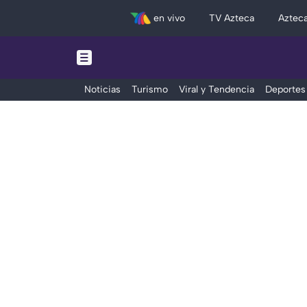
en vivo
TV Azteca
Aztec
Noticias
Turismo
Viral y Tendencia
Deportes