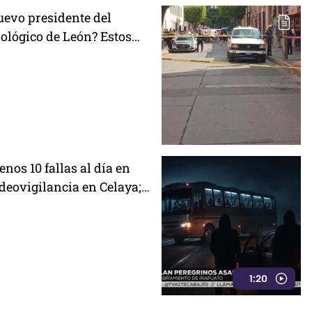
uevo presidente del
oológico de León? Estos
 que enfrenta el complejo
nos 10 fallas al día en
deovigilancia en Celaya;
s por la 'naturaleza'
1:20