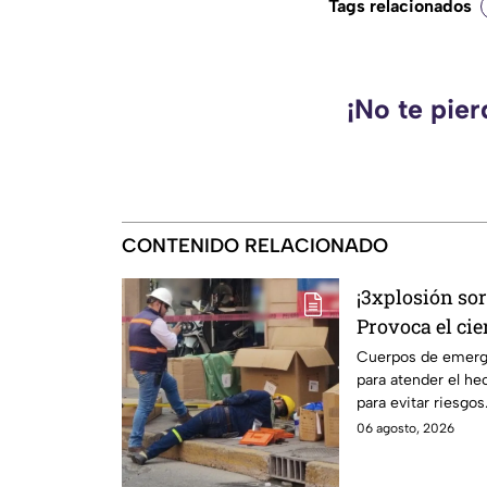
Tags relacionados
¡No te pie
CONTENIDO RELACIONADO
¡3xplosión so
Provoca el cie
de León
Cuerpos de emerge
para atender el hec
para evitar riesgos
06 agosto, 2026