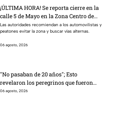
¡ÚLTIMA HORA! Se reporta cierre en la
calle 5 de Mayo en la Zona Centro de
León; ¿qué sucedió?
Las autoridades recomiendan a los automovilistas y
peatones evitar la zona y buscar vías alternas.
06 agosto, 2026
"No pasaban de 20 años"; Esto
revelaron los peregrinos que fueron
asaltados por hombres arm4dos en
06 agosto, 2026
Irapuato