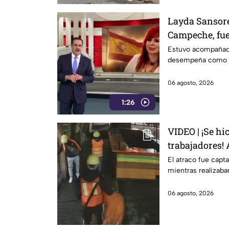
Layda Sansore
Campeche, fue
primera clase
Estuvo acompañad
desempeña como di
06 agosto, 2026
1:26
VIDEO | ¡Se hi
trabajadores!
sustraen dine
El atraco fue capt
mientras realizab
pertenencias 
06 agosto, 2026