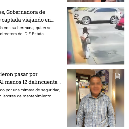
s, Gobernadora de
 captada viajando en
 rumbo a Madrid
a con su hermana, quien se
rectora del DIF Estatal.
cieron pasar por
 Al menos 12 delincuentes
ro y diversas
ado por una cámara de seguridad,
an labores de mantenimiento.
de un establecimiento