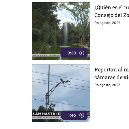
¿Quién es el n
Consejo del Z
los problemas
06 agosto, 2026
0:38
Reportan al me
cámaras de vi
aseguran que e
06 agosto, 2026
1:46