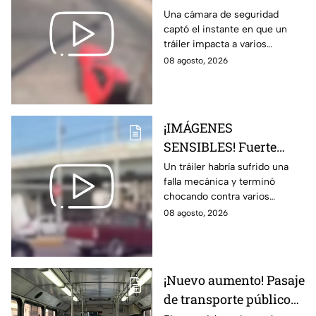
brut4l choque de un
Una cámara de seguridad
captó el instante en que un
tráiler en
tráiler impacta a varios
Aguascalientes
vehículos detenidos.
08 agosto, 2026
¡IMÁGENES
SENSIBLES! Fuerte
choque de tráiler deja
Un tráiler habría sufrido una
falla mecánica y terminó
una brut4l carambola
chocando contra varios
en Aguascalientes
vehículos.
08 agosto, 2026
¡Nuevo aumento! Pasaje
de transporte público