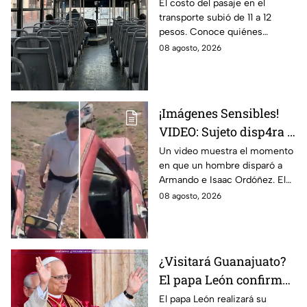
sube a 12 pesos: Conoce
El costo del pasaje en el
transporte subió de 11 a 12
las excepciones
pesos. Conoce quiénes
contarán con tarifa
08 agosto, 2026
preferencial o exenta.
¡Imágenes Sensibles!
VIDEO: Sujeto disp4ra a
padre e hijo tras un
Un video muestra el momento
en que un hombre disparó a
conflicto y queda
Armando e Isaac Ordóñez. El
documentado
padre murió y el hijo
08 agosto, 2026
permanece herido.
¿Visitará Guanajuato?
El papa León confirma
su primera gira por
El papa León realizará su