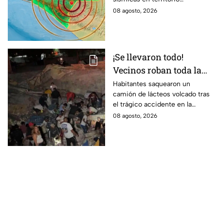
durante la madrugada
mexicano, conoce dónde fue y
08 agosto, 2026
de hoy sábado
cuáles fueron los protocolos a
seguir.
¡Se llevaron todo!
Vecinos roban toda la
mercancía del tráiler
Habitantes saquearon un
camión de lácteos volcado tras
volcado en la carretera
el trágico accidente en la
de Irapuato
carretera Irapuato-Abasolo
08 agosto, 2026