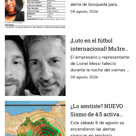
alerta de búsqueda para
desaparecida en León
localizar a la menor Alondra
08 agosto, 2026
Yoselin Samano Segura.
¡Luto en el fútbol
internacional! Mu3re
Jorge Messi padre de
El empresario y representante
de Lionel Messi falleció
Lionel; esto se sabe
durante la noche del viernes 7
de agosto en Argentina
08 agosto, 2026
¿Lo sentiste? NUEVO
Sismo de 4.5 activa
alertas en varios
Este sábado 8 de agosto se
encendieron las alertas
puntos de México
sísmicas en territorio