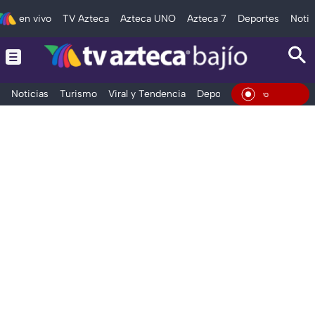
en vivo
TV Azteca
Azteca UNO
Azteca 7
Deportes
Notic
Noticias
Turismo
Viral y Tendencia
Deportes
Espectáculos
En Viv