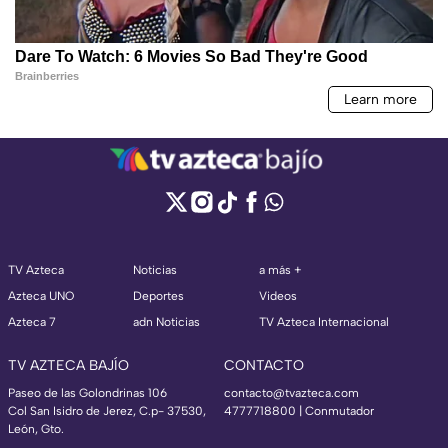
TV Azteca
Noticias
a más +
Azteca UNO
Deportes
Videos
Azteca 7
adn Noticias
TV Azteca Internacional
TV AZTECA BAJÍO
CONTACTO
Paseo de las Golondrinas 106
contacto@tvazteca.com
Col San Isidro de Jerez, C.p- 37530,
4777718800 | Conmutador
León, Gto.