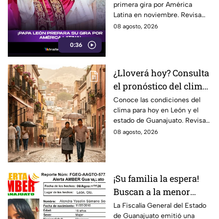
primera gira por América
América Latina este
Latina en noviembre. Revisa
2026
las fechas, países y ciudades
08 agosto, 2026
confirmadas, ¿estará
0:36
Guanajuato en la lista?
¿Lloverá hoy? Consulta
el pronóstico del clima
para León y el estado
Conoce las condiciones del
clima para hoy en León y el
de Guanajuato este
estado de Guanajuato. Revisa
sábado
el pronóstico de temperaturas,
08 agosto, 2026
probabilidad de lluvia y vientos.
¡Su familia la espera!
Buscan a la menor
Alondra Yoselin
La Fiscalía General del Estado
de Guanajuato emitió una
Samano Segura