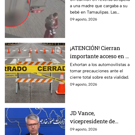
a una madre que cargaba a su
que cargaba a su BEBÉ
bebé en Tamaulipas. Las
y les pasa por encima;
fuertes imágenes captadas por
09 agosto, 2026
así ocurrió
una cámara de vigilancia.
¡ATENCIÓN! Cierran
importante acceso en el
Eje Metropolitano en
Exhortan a los automovilistas a
tomar precauciones ante el
León; ¿cuál es el
cierre total sobre esta vialidad.
motivo?
09 agosto, 2026
JD Vance,
vicepresidente de
Estados Unidos,
09 agosto, 2026