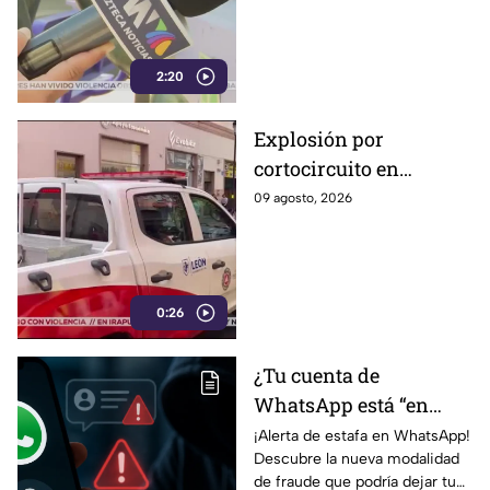
así es como la ejercen
2:20
Explosión por
cortocircuito en
registro subterráneo
09 agosto, 2026
paraliza a los
ciudadanos en el
Centro de León (VIDEO)
0:26
¿Tu cuenta de
WhatsApp está “en
revisión”? Este mensaje
¡Alerta de estafa en WhatsApp!
Descubre la nueva modalidad
podría dejarte
de fraude que podría dejar tu