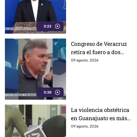
aseguran que el
gobierno de Irán busca
que la gu3rra continúe
0:23
Congreso de Veracruz
retira el fuero a dos
alcaldes; revelan
09 agosto, 2026
cuáles fueron las
razones
0:38
La violencia obstétrica
en Guanajuato es más
común de lo que cree y
09 agosto, 2026
casi nadie habla ella;