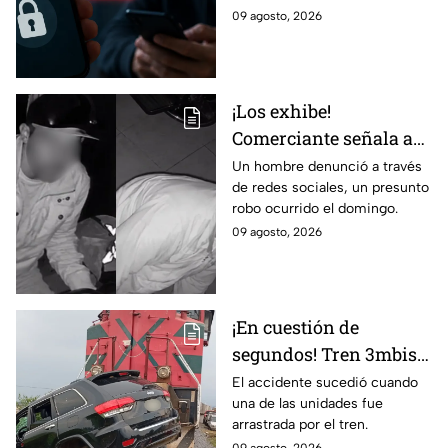
vulnerable ante
cuenta vulnerable. ¡No te
09 agosto, 2026
ESTAFAS si no tienes
pierdas los detalles!
cuidado
¡Los exhibe!
Comerciante señala a
dos hombres de un
Un hombre denunció a través
de redes sociales, un presunto
presunto robo a un
robo ocurrido el domingo.
negocio en León
09 agosto, 2026
¡En cuestión de
segundos! Tren 3mbiste
una camioneta en
El accidente sucedió cuando
una de las unidades fue
Guanajuato; este fue el
arrastrada por el tren.
saldo de las víct1mas