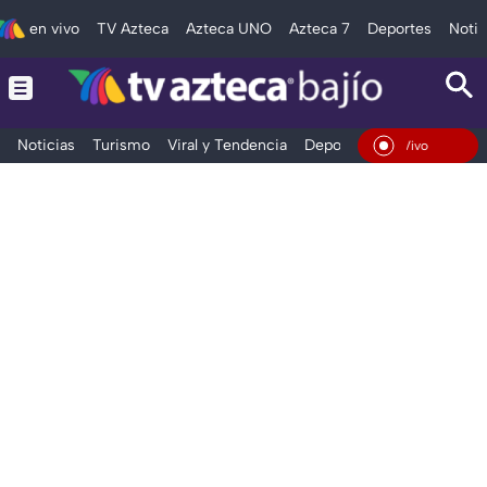
en vivo
TV Azteca
Azteca UNO
Azteca 7
Deportes
Notic
Noticias
Turismo
Viral y Tendencia
Deportes
Espectáculos
En Vivo