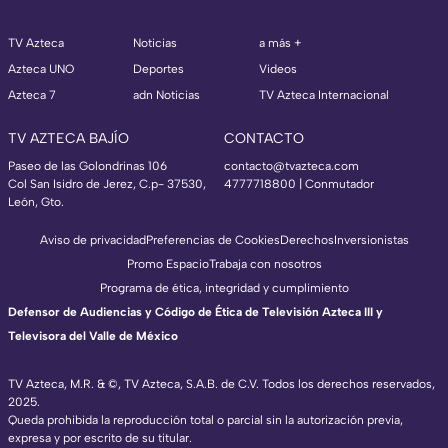
TV Azteca
Noticias
a más +
Azteca UNO
Deportes
Videos
Azteca 7
adn Noticias
TV Azteca Internacional
TV AZTECA BAJÍO
CONTACTO
Paseo de las Golondrinas 106
contacto@tvazteca.com
Col San Isidro de Jerez, C.p- 37530,
4777718800 | Conmutador
León, Gto.
Aviso de privacidad
Preferencias de Cookies
Derechos
Inversionistas
Promo Espacio
Trabaja con nosotros
Programa de ética, integridad y cumplimiento
Defensor de Audiencias y Código de Ética de Televisión Azteca III y
Televisora del Valle de México
TV Azteca, M.R. & ©, TV Azteca, S.A.B. de C.V. Todos los derechos reservados,
2025.
Queda prohibida la reproducción total o parcial sin la autorización previa,
expresa y por escrito de su titular.