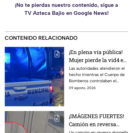
¡No te pierdas nuestro contenido, sigue a
TV Azteca Bajío en Google News!
CONTENIDO RELACIONADO
¡En plena vía pública!
Mujer pierde la vid4 e
incendian casa en la
Las autoridades atendieron el
hecho mientras el Cuerpo de
colonia León I
Bomberos controlaban el
siniestro.
09 agosto, 2026
¡IMÁGENES FUERTES!
Camión en reversa
ATR0PELLA a madre
Un camión en reversa atropella