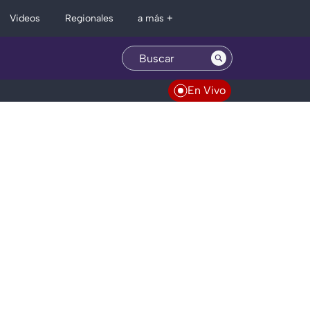
Regionales
Videos
a más +
En Vivo