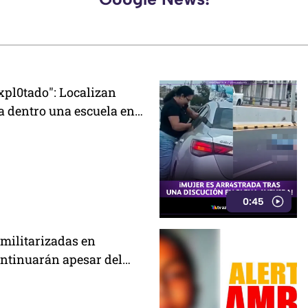
xpl0tado": Localizan
a dentro una escuela en
e jugaban ahí la vieron
0:45
 militarizadas en
ntinuarán apesar del
SEP; estas son las