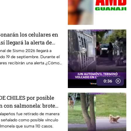
onarán los celulares en
í llegará la alerta de
Sismo 2026: FECHA y
nal de Sismo 2026 llegará a
do 19 de septiembre. Durante el
ulares recibirán una alerta ¿Cómo
0:36
DE CHILES por posible
 con salmonela: brote
s
jalapeños fue retirado de manera
r señalado como posible vínculo
almonela que suma 110 casos.