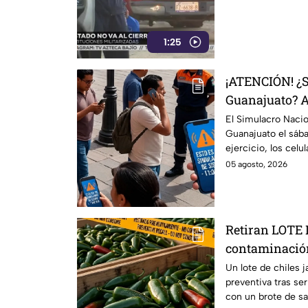
1:25
¡ATENCIÓN! ¿S
Guanajuato? As
Simulacro de 
El Simulacro Nacio
Guanajuato el sába
HORA
ejercicio, los cel
sonará?
05 agosto, 2026
Retiran LOTE 
contaminación
suma 110 caso
Un lote de chiles 
preventiva tras se
con un brote de s