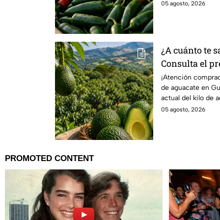
05 agosto, 2026
¿A cuánto te s
Consulta el pr
en Guanajuato
¡Atención compra
de aguacate en Gu
agosto
actual del kilo de
mejores ofertas.
05 agosto, 2026