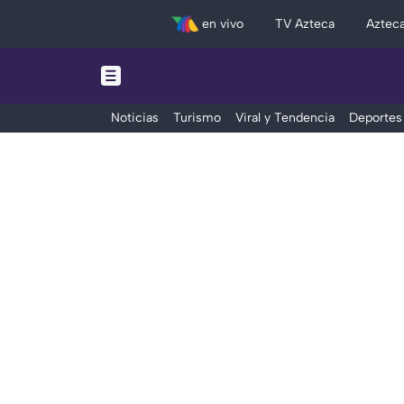
en vivo
TV Azteca
Aztec
Noticias
Turismo
Viral y Tendencia
Deportes