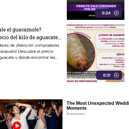
0:24
ale el guacamole?
ecio del kilo de aguacate
 hoy miércoles 5 de
dores de ¡Atención compradores
anajuato! Descubre el precio
 aguacate y dónde encontrar las
0:31