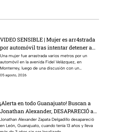
VIDEO SENSIBLE | Mujer es arr4strada
por automóvil tras intentar detener a
conductor que presuntamente huyó de
Una mujer fue arrastrada varios metros por un
automóvil en la avenida Fidel Velázquez, en
choque
Monterrey, luego de una discusión con un
conductor señalado de intentar huir tras un
05 agosto, 2026
presunto choque.
¡Alerta en todo Guanajuato! Buscan a
Jonathan Alexander, DESAPARECIÓ a
los 13 años y lleva más de 3 años sin ser
Jonathan Alexander Zapata Delgadillo desapareció
en León, Guanajuato, cuando tenía 13 años y lleva
localizado
más de 3 años sin ser localizado.