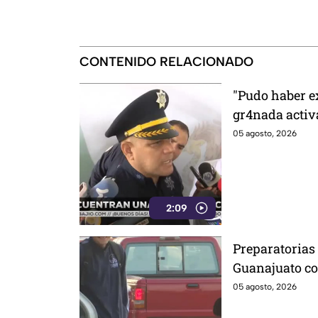
CONTENIDO RELACIONADO
"Pudo haber e
gr4nada activ
León; niños qu
05 agosto, 2026
2:09
Preparatorias
Guanajuato co
mandato de la 
05 agosto, 2026
razónes