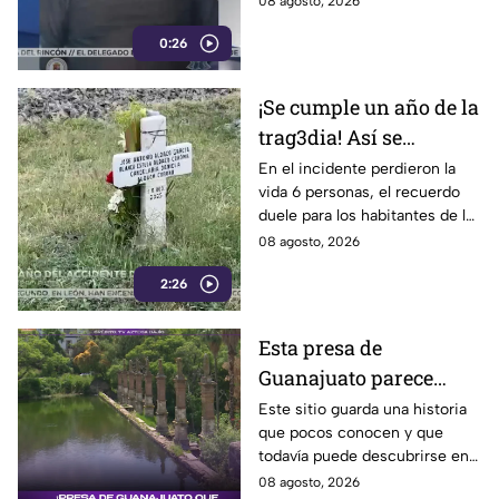
08 agosto, 2026
0:26
¡Se cumple un año de la
trag3dia! Así se
recuerda el fuerte
En el incidente perdieron la
vida 6 personas, el recuerdo
accidente de un tren en
duele para los habitantes de la
Irapuato
localidad.
08 agosto, 2026
2:26
Esta presa de
Guanajuato parece
haberse quedado
Este sitio guarda una historia
que pocos conocen y que
atrapada en el tiempo;
todavía puede descubrirse en
¿cuál es?
Guanajuato.
08 agosto, 2026