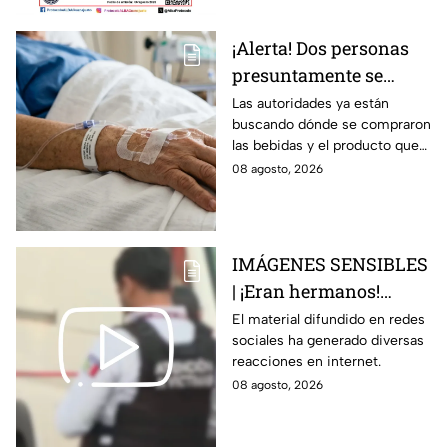
¡Alerta! Dos personas
presuntamente se
encuentran delicadas
Las autoridades ya están
buscando dónde se compraron
por ingerir bebidas
las bebidas y el producto que
alcohólicas
causó la intoxicación.
08 agosto, 2026
adulteradas en Celaya:
esto sabemos
IMÁGENES SENSIBLES
| ¡Eran hermanos!
Captan brut4l agresión
El material difundido en redes
sociales ha generado diversas
contra un hombre que
reacciones en internet.
perdió la vid4
08 agosto, 2026