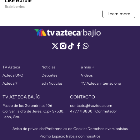
TV Azteca
Noticias
a más +
Azteca UNO
Deportes
Videos
Azteca 7
adn Noticias
TV Azteca Internacional
TV AZTECA BAJÍO
CONTACTO
Paseo de las Golondrinas 106
contacto@tvazteca.com
Col San Isidro de Jerez, C.p- 37530,
4777718800 | Conmutador
León, Gto.
Aviso de privacidad
Preferencias de Cookies
Derechos
Inversionistas
Promo Espacio
Trabaja con nosotros