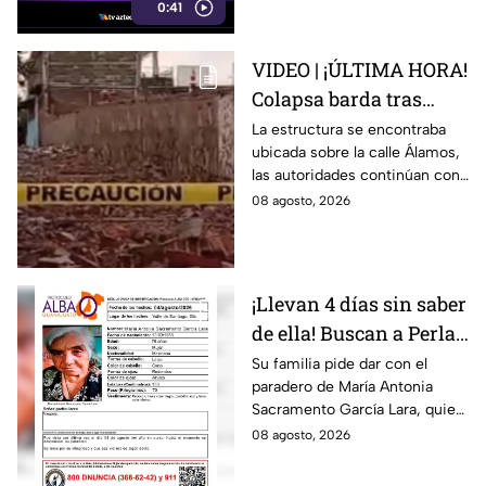
0:41
VIDEO | ¡ÚLTIMA HORA!
Colapsa barda tras
intensa lluvia en León;
La estructura se encontraba
ubicada sobre la calle Álamos,
¿hay personas
las autoridades continúan con
lesionadas?
las investigaciones.
08 agosto, 2026
¡Llevan 4 días sin saber
de ella! Buscan a Perla
Alejandra Martín del
Su familia pide dar con el
paradero de María Antonia
Campo Medina,
Sacramento García Lara, quien
desaparecida en
fue vista por última vez el 4 de
08 agosto, 2026
Guanajuato
agosto.