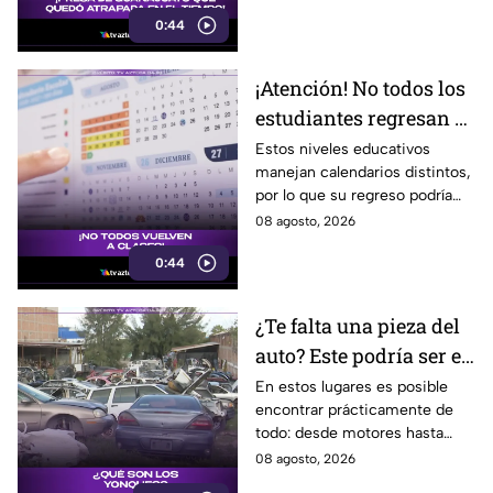
0:44
¡Atención! No todos los
estudiantes regresan a
clases; este es el
Estos niveles educativos
manejan calendarios distintos,
calendario escolar
por lo que su regreso podría
2026-2027; ¿afectará a
ser antes o después.
08 agosto, 2026
Guanajuato?
0:44
¿Te falta una pieza del
auto? Este podría ser el
lugar ideal para los
En estos lugares es posible
encontrar prácticamente de
automovilistas
todo: desde motores hasta
transmisores.
08 agosto, 2026