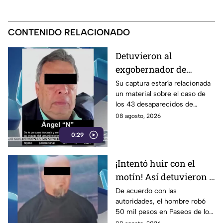
CONTENIDO RELACIONADO
Detuvieron al
exgobernador de
Guerrero, Ángel
Su captura estaría relacionada
un material sobre el caso de
Aguirre Rivero
los 43 desaparecidos de
Ayotzinapa
08 agosto, 2026
0:29
¡Intentó huir con el
motín! Así detuvieron a
un presunto
De acuerdo con las
autoridades, el hombre robó
responsable de asaltar
50 mil pesos en Paseos de los
a su víctima en León
Insurgentes