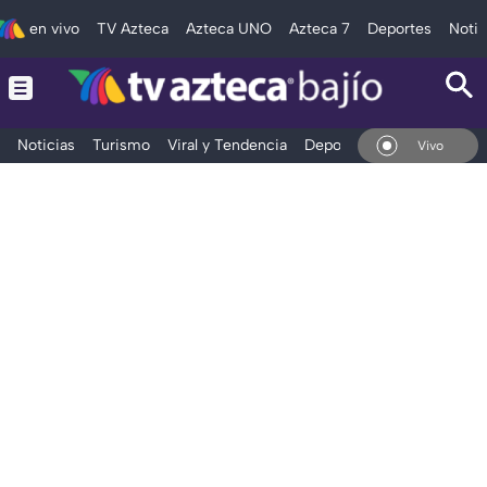
en vivo
TV Azteca
Azteca UNO
Azteca 7
Deportes
Notic
Noticias
Turismo
Viral y Tendencia
Deportes
Espectáculos
En Vivo