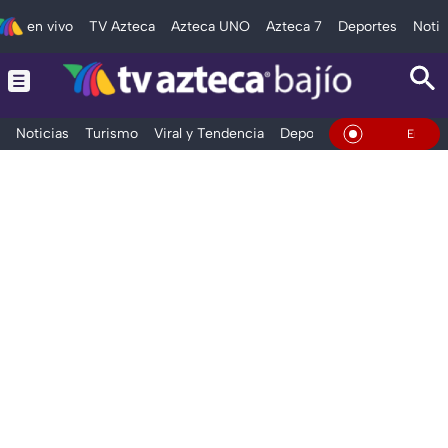
en vivo
TV Azteca
Azteca UNO
Azteca 7
Deportes
Notic
Noticias
Turismo
Viral y Tendencia
Deportes
Espectáculos
En Vivo