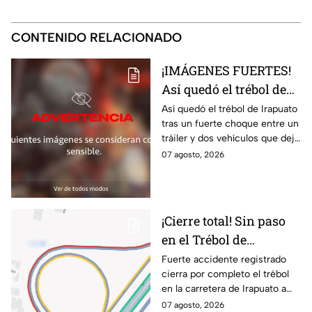
CONTENIDO RELACIONADO
¡IMÁGENES FUERTES!
Así quedó el trébol de
Irapuato tras aparatoso
Así quedó el trébol de Irapuato
tras un fuerte choque entre un
choque; hay mu3rtos y
tráiler y dos vehículos que dejó
lesionados
dos muertos y siete personas
07 agosto, 2026
lesionadas; autoridades siguen
en la zona
¡Cierre total! Sin paso
en el Trébol de
Irapuato; toma estas
Fuerte accidente registrado
cierra por completo el trébol
vías alternas
en la carretera de Irapuato a
Abasolo
07 agosto, 2026