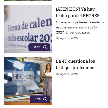
¡ATENCIÓN! Ya hay
fecha para el REGRESO
A CLASES en
Guanajuato ya tiene calendario
escolar para el ciclo 2026-
Guanajuato: esto marca
2027. El periodo para
el calendario 2026-
Preescolar, primaria y
07 agosto, 2026
2027
secundaria, contempla 185
0:30
días de actividades escolares.
La 4T cuestiona los
testigos protegidos…
hasta que le sirven
07 agosto, 2026
1:28