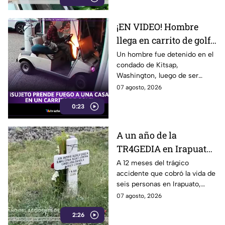
¡EN VIDEO! Hombre
llega en carrito de golf
con un perro y termina
Un hombre fue detenido en el
condado de Kitsap,
DESATANDO inc3ndio
Washington, luego de ser
en una casa
señalado como presunto
07 agosto, 2026
responsable de iniciar un
0:23
incendio en el garaje de una
vivienda.
A un año de la
TR4GEDIA en Irapuato:
así luce hoy el lugar
A 12 meses del trágico
accidente que cobró la vida de
donde MURI3RON seis
seis personas en Irapuato,
personas arroll4das
flores, veladoras y murales
07 agosto, 2026
por el tren
permanecen en el sitio como
2:26
recuerdo de las víctimas.