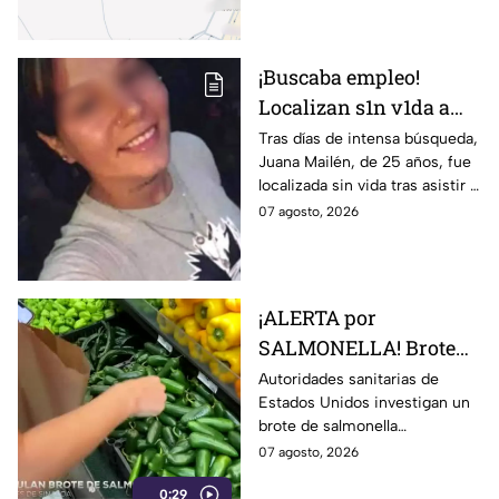
¡Buscaba empleo!
Localizan s1n v1da a
joven de 25 años que
Tras días de intensa búsqueda,
Juana Mailén, de 25 años, fue
acudió a entrevista de
localizada sin vida tras asistir a
trabajo falsa
una supuesta oferta laboral en
07 agosto, 2026
un balneario.
¡ALERTA por
SALMONELLA! Brote
ligado a CHILES
Autoridades sanitarias de
Estados Unidos investigan un
jalapeños ya afecta a 27
brote de salmonella
estados
relacionado con chiles
07 agosto, 2026
jalapeños producidos en
0:29
Sinaloa.