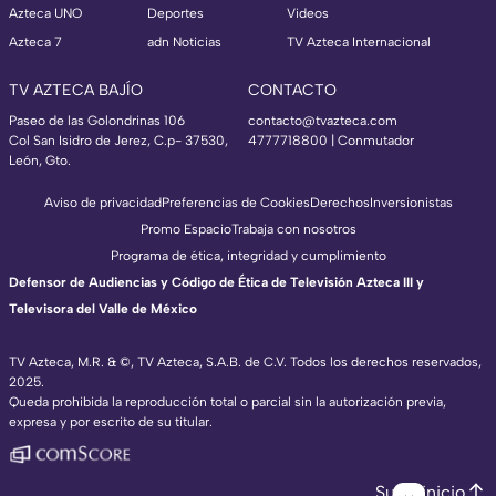
Azteca UNO
Deportes
Videos
Azteca 7
adn Noticias
TV Azteca Internacional
TV AZTECA BAJÍO
CONTACTO
Paseo de las Golondrinas 106
contacto@tvazteca.com
Col San Isidro de Jerez, C.p- 37530,
4777718800 | Conmutador
León, Gto.
Aviso de privacidad
Preferencias de Cookies
Derechos
Inversionistas
Promo Espacio
Trabaja con nosotros
Programa de ética, integridad y cumplimiento
Defensor de Audiencias y Código de Ética de Televisión Azteca III y
Televisora del Valle de México
TV Azteca, M.R. & ©, TV Azteca, S.A.B. de C.V. Todos los derechos reservados,
2025.
Queda prohibida la reproducción total o parcial sin la autorización previa,
expresa y por escrito de su titular.
Subir inicio