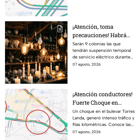
¡Atención, toma
precauciones! Habrá
suspensión de luz por 8
Serán 9 colonias las que
tendrán suspensión temporal
horas hoy viernes 7 y
de servicio eléctrico durante
mañana sábado 8 de
ocho horas este viernes 7 y
07 agosto, 2026
agosto en 9 sitios
sábado 8 de agosto.
¡Atención conductores!
Fuerte Choque en
Torres Landa provoca
Un choque en el bulevar Torres
Landa, generó intenso tráfico y
filas kilométricas a esta
filas kilométricas. Conoce las
altura
vías alternas.
07 agosto, 2026