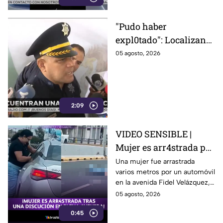
"Pudo haber
expl0tado": Localizan
gr4nada activa dentro
05 agosto, 2026
una escuela en León;
niños que jugaban ahí
la vieron
2:09
VIDEO SENSIBLE |
Mujer es arr4strada por
automóvil tras intentar
Una mujer fue arrastrada
varios metros por un automóvil
detener a conductor
en la avenida Fidel Velázquez,
que presuntamente
en Monterrey, luego de una
05 agosto, 2026
huyó de choque
discusión con un conductor
0:45
señalado de intentar huir tras