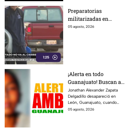
un presunto choque.
Preparatorias
militarizadas en
Guanajuato
05 agosto, 2026
continuarán apesar del
mandato de la SEP;
estas son las razónes
1:25
¡Alerta en todo
Guanajuato! Buscan a
Jonathan Alexander,
Jonathan Alexander Zapata
Delgadillo desapareció en
DESAPARECIÓ a los 13
León, Guanajuato, cuando
años y lleva más de 3
tenía 13 años y lleva más de 3
05 agosto, 2026
años sin ser localizado
años sin ser localizado.