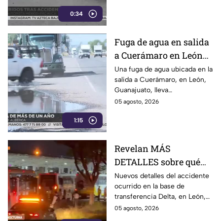
México-Pachuca
la tarde del martes 4 de agosto
0:34
en la autopista México-
Pachuca.
Fuga de agua en salida
a Cuerámaro en León
cumple un año; parece
Una fuga de agua ubicada en la
salida a Cuerámaro, en León,
alberca
Guanajuato, lleva
aproximadamente un año sin
05 agosto, 2026
ser reparada.
1:15
Revelan MÁS
DETALLES sobre qué
pasó en choque de
Nuevos detalles del accidente
ocurrido en la base de
camiones en León:
transferencia Delta, en León,
chofer quedó GRAVE
revelan que dos unidades del
05 agosto, 2026
transporte público chocaron