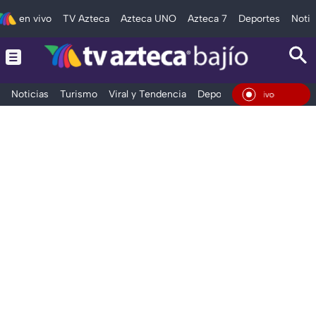
en vivo
TV Azteca
Azteca UNO
Azteca 7
Deportes
Notic
Noticias
Turismo
Viral y Tendencia
Deportes
Espectáculos
En Vi