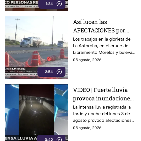
1:24
mientras ingresaban a los
andenes.
Así lucen las
AFECTACIONES por
obras sobre
Los trabajos en la glorieta de
La Antorcha, en el cruce del
Libramiento Morelos
Libramiento Morelos y bulevar
de León: reabren
Insurgentes en León,
05 agosto, 2026
Insurgentes
Guanajuato, continúan pese a
2:54
la reapertura de la circulación.
VIDEO | Fuerte lluvia
provoca inundaciones
en Celaya; vehículos
La intensa lluvia registrada la
tarde y noche del lunes 3 de
quedan atrapados bajo
agosto provocó afectaciones
el agua
en distintos puntos de Celaya,
05 agosto, 2026
Guanajuato.
0:42