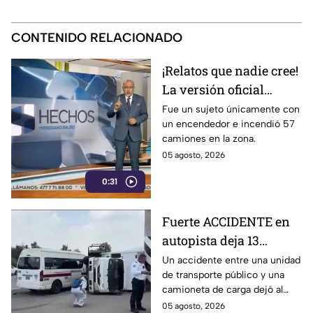
CONTENIDO RELACIONADO
¡Relatos que nadie cree!
La versión oficial
pretende que creamos
Fue un sujeto únicamente con
un encendedor e incendió 57
que fue un solo hombre
camiones en la zona.
en caso de Tamaulipas
05 agosto, 2026
0:31
Fuerte ACCIDENTE en
autopista deja 13
lesionados: transporte
Un accidente entre una unidad
de transporte público y una
público choca contra
camioneta de carga dejó al
camioneta en la
menos 13 personas lesionadas
05 agosto, 2026