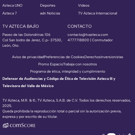
Azteca UNO
Deportes
Videos
Azteca 7
adn Noticias
TV Azteca Internacional
TV AZTECA BAJÍO
CONTACTO
Paseo de las Golondrinas 106
contacto@tvazteca.com
Col San Isidro de Jerez, C.p- 37530,
4777718800 | Conmutador
León, Gto.
Aviso de privacidad
Preferencias de Cookies
Derechos
Inversionistas
Promo Espacio
Trabaja con nosotros
Programa de ética, integridad y cumplimiento
Defensor de Audiencias y Código de Ética de Televisión Azteca III y
Televisora del Valle de México
TV Azteca, M.R. & ©, TV Azteca, S.A.B. de C.V. Todos los derechos reservados,
2025.
Queda prohibida la reproducción total o parcial sin la autorización previa,
expresa y por escrito de su titular.