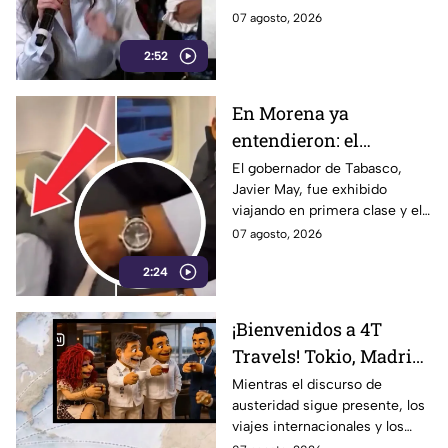
Azteca
Estudio de Reuters coloca a
07 agosto, 2026
TV Azteca en liderazgos de
2:52
credibilidad.
En Morena ya
entendieron: el
problema no es viajar
El gobernador de Tabasco,
Javier May, fue exhibido
en primera clase… ¡es
viajando en primera clase y el
que te graben!
tema llegó hasta la dirigencia
07 agosto, 2026
nacional de Morena.
2:24
¡Bienvenidos a 4T
Travels! Tokio, Madrid,
París y vuelos de lujo…
Mientras el discurso de
austeridad sigue presente, los
la austeridad puede
viajes internacionales y los
esperar
vuelos de lujo se convierten en