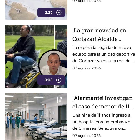
07 agosto, 2026
motivo de críticas y
2:25
cuestionamientos en redes.
¡La gran novedad en
Cortazar! Alcalde
presume nuevo equipo
La esperada llegada de nuevo
equipo para la unidad deportiva
para la unidad
de Cortazar ya es una realidad.
deportiva… y era una
El alcalde Mauricio Estefanía
07 agosto, 2026
podadora
presumió la adquisición: se
3:03
trata de una podadora.
¡Alarmante! Investigan
el caso de menor de 11
años embarazada; esto
Una niña de 11 años ingresó a
un hospital con un embarazo
ocurrió
de 5 meses. Se activaron
protocolos de salud y las
07 agosto, 2026