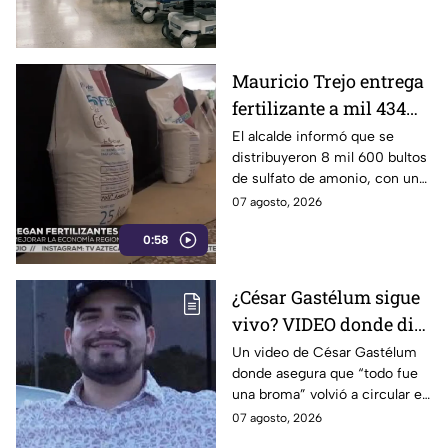
autoridades ya investigan el
caso.
Mauricio Trejo entrega
fertilizante a mil 434
productores de San
El alcalde informó que se
distribuyeron 8 mil 600 bultos
Miguel de Allende
de sulfato de amonio, con una
inversión cercana a los 3
07 agosto, 2026
millones de pesos para reducir
0:58
los costos de producción en el
campo
¿César Gastélum sigue
vivo? VIDEO donde dice
que “todo fue una
Un video de César Gastélum
donde asegura que “todo fue
broma” SE VIRALIZA
una broma” volvió a circular en
en redes; esto se sabe
redes sociales y generó dudas
07 agosto, 2026
entre usuarios.