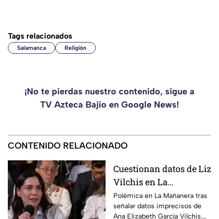
Tags relacionados
Salamanca
Religión
¡No te pierdas nuestro contenido, sigue a
TV Azteca Bajío en Google News!
CONTENIDO RELACIONADO
Cuestionan datos de Liz
Vilchis en La
Mañanera: estudio de
Polémica en La Mañanera tras
señalar datos imprecisos de
Reuters respalda a TV
Ana Elizabeth García Vilchis.