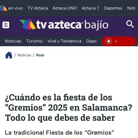
en vivo
TV Azteca
Azteca UNO
Azteca 7
Deportes
Notic
Noticias
Turismo
Viral y Tendencia
Deportes
Espectáculos
En Vivo
Noticias
Nota
¿Cuándo es la fiesta de los
“Gremios” 2025 en Salamanca?
Todo lo que debes de saber
La tradicional Fiesta de los “Gremios”