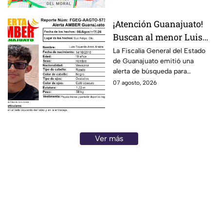
¡Atención Guanajuato!
Buscan al menor Luis
Eduardo Anzo Araiza
La Fiscalía General del Estado
de Guanajuato emitió una
desaparecido en San
alerta de búsqueda para
Felipe
localizar al menor Luis Eduardo
07 agosto, 2026
Anzo Araiza.
Ver más