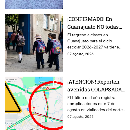
¡CONFIRMADO! En
Guanajuato NO todas
las escuelas regresan a
El regreso a clases en
Guanajuato para el ciclo
clases el 31 de agosto;
escolar 2026-2027 ya tiene
esto debes saber
fecha, pero no todos los
07 agosto, 2026
estudiantes volverán a las aulas
el 31 de agosto.
¡ATENCIÓN! Reporten
avenidas COLAPSADAS
en el Morelos, Las
El tráfico en León registra
complicaciones este 7 de
Torres y San Juan
agosto en vialidades del norte
Bosco, en León HOY 7
de la ciudad. Bulevar Morelos,
07 agosto, 2026
de agosto ¿Qué pasó?
Las Torres y San Juan Bosco
presentan congestionamiento.