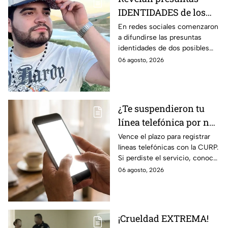
IDENTIDADES de los
at4cantes de César
En redes sociales comenzaron
a difundirse las presuntas
Gastélum, influencer
identidades de dos posibles
as3sinado durante
implicados en el ataque contra
06 agosto, 2026
transmisión EN VIVO
el influencer César Gastélum
en Culiacán.
¿Te suspendieron tu
línea telefónica por no
vincularla con tu
Vence el plazo para registrar
líneas telefónicas con la CURP.
CURP? Pasos para
Si perdiste el servicio, conoce
recuperarla
cómo recuperarlo antes de
06 agosto, 2026
cumplir 90 días de suspensión.
¡Crueldad EXTREMA!