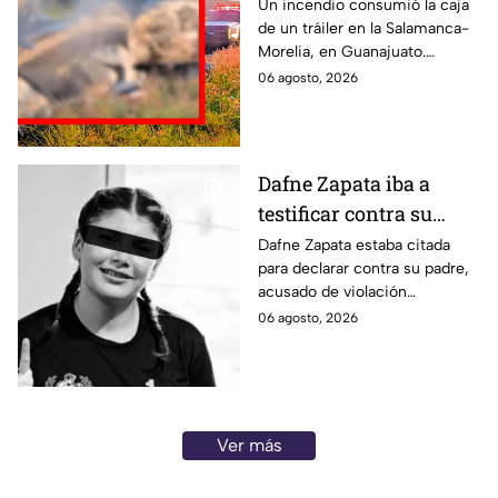
carretera de
Un incendio consumió la caja
de un tráiler en la Salamanca-
Guanajuato; fuego dejó
Morelia, en Guanajuato.
la caja seca en pérdida
Imágenes muestran cómo el
06 agosto, 2026
total
fuego dejó la unidad
completamente calcinada.
Dafne Zapata iba a
testificar contra su
padre por 4buso s3xual
Dafne Zapata estaba citada
para declarar contra su padre,
previo a ser víctim4 de
acusado de violación
f3minicidio
equiparada. Tras su
06 agosto, 2026
feminicidio, el juicio
continuará con pruebas
previas.
Ver más