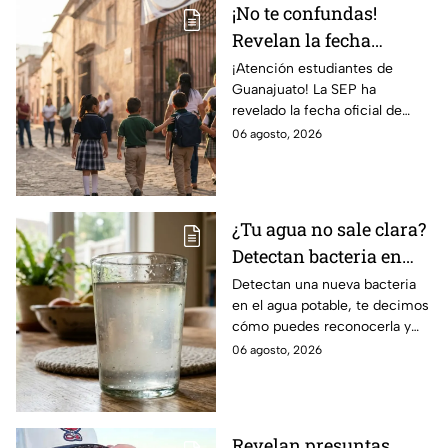
¡No te confundas!
Revelan la fecha
OFICIAL para el
¡Atención estudiantes de
Guanajuato! La SEP ha
REGRESO a CLASES en
revelado la fecha oficial de
Guanajuato; así aparece
regreso a clases para el ciclo
06 agosto, 2026
en el calendario
escolar 2026-2027. ¡Descubre
todos los detalles!
¿Tu agua no sale clara?
Detectan bacteria en
agua potable que
Detectan una nueva bacteria
en el agua potable, te decimos
podría generar
cómo puedes reconocerla y
infecciones en casa
los riesgos que representa.
06 agosto, 2026
Revelan presuntas