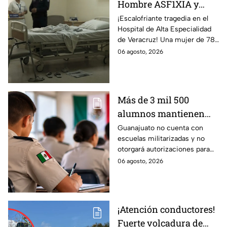
Hombre ASF1XIA y
MAT4 a su SUEGRA
¡Escalofriante tragedia en el
Hospital de Alta Especialidad
durante su visita en
de Veracruz! Una mujer de 78
este hospital en
años fallece tras ser
06 agosto, 2026
México; así ocurrió
presuntamente agredida por
su propio yerno.
Más de 3 mil 500
alumnos mantienen
sus estudios en
Guanajuato no cuenta con
escuelas militarizadas y no
Bachillerato
otorgará autorizaciones para
Militarizado en
sus operaciones.
06 agosto, 2026
Guanajuato
¡Atención conductores!
Fuerte volcadura de