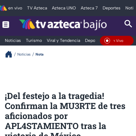
en vivo
TV Azteca
Azteca UNO
Azteca 7
Deportes
Notic
Noticias
Turismo
Viral y Tendencia
Deportes
Espectáculos
En Vivo
Noticias
Nota
¡Del festejo a la tragedia!
Confirman la MU3RTE de tres
aficionados por
APL4STAMIENTO tras la
victoria de México