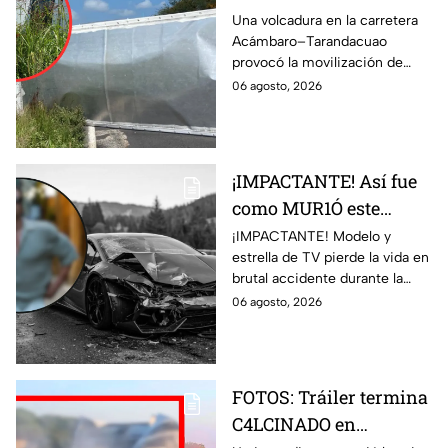
camión de carga
Una volcadura en la carretera
Acámbaro–Tarandacuao
paraliza el tráfico en
provocó la movilización de
carretera de
socorristas.
06 agosto, 2026
Guanajuato
¡IMPACTANTE! Así fue
como MUR1Ó este
MODELO y estrella de
¡IMPACTANTE! Modelo y
estrella de TV pierde la vida en
TV en BRUTAL
brutal accidente durante la
ACCIDENTE en la
grabación de un comercial de
06 agosto, 2026
grabación de un
autos en Italia. Así ocurrió el
comercial
siniestro.
FOTOS: Tráiler termina
C4LCINADO en