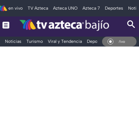
en vivo
TV Azteca
Azteca UNO
Azteca 7
Deportes
Notic
Noticias
Turismo
Viral y Tendencia
Deportes
Espectáculos
En Vivo