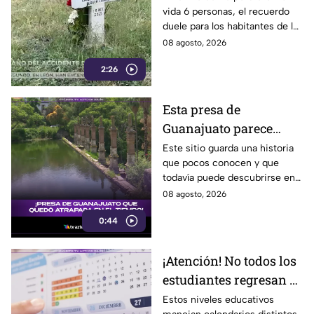
vida 6 personas, el recuerdo
accidente de un tren en
duele para los habitantes de la
Irapuato
localidad.
08 agosto, 2026
2:26
Esta presa de
Guanajuato parece
haberse quedado
Este sitio guarda una historia
que pocos conocen y que
atrapada en el tiempo;
todavía puede descubrirse en
¿cuál es?
Guanajuato.
08 agosto, 2026
0:44
¡Atención! No todos los
estudiantes regresan a
clases; este es el
Estos niveles educativos