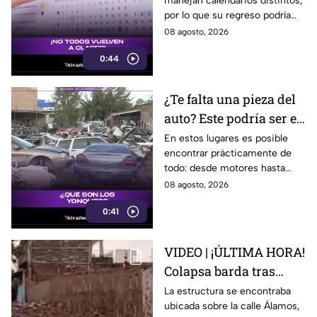
manejan calendarios distintos,
calendario escolar
por lo que su regreso podría
2026-2027; ¿afectará a
ser antes o después.
08 agosto, 2026
Guanajuato?
0:44
¿Te falta una pieza del
auto? Este podría ser el
lugar ideal para los
En estos lugares es posible
encontrar prácticamente de
automovilistas
todo: desde motores hasta
transmisores.
08 agosto, 2026
0:41
VIDEO | ¡ÚLTIMA HORA!
Colapsa barda tras
intensa lluvia en León;
La estructura se encontraba
ubicada sobre la calle Álamos,
¿hay personas