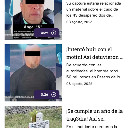
Guerrero, Ángel
Su captura estaría relacionada
un material sobre el caso de
Aguirre Rivero
los 43 desaparecidos de
Ayotzinapa
08 agosto, 2026
0:29
¡Intentó huir con el
motín! Así detuvieron a
un presunto
De acuerdo con las
autoridades, el hombre robó
responsable de asaltar
50 mil pesos en Paseos de los
a su víctima en León
Insurgentes
08 agosto, 2026
0:26
¡Se cumple un año de la
trag3dia! Así se
recuerda el fuerte
En el incidente perdieron la