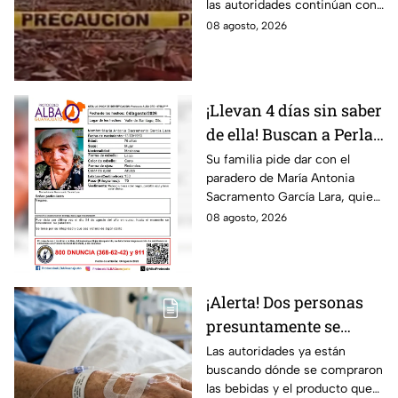
las autoridades continúan con
lesionadas?
las investigaciones.
08 agosto, 2026
¡Llevan 4 días sin saber
de ella! Buscan a Perla
Alejandra Martín del
Su familia pide dar con el
paradero de María Antonia
Campo Medina,
Sacramento García Lara, quien
desaparecida en
fue vista por última vez el 4 de
08 agosto, 2026
Guanajuato
agosto.
¡Alerta! Dos personas
presuntamente se
encuentran delicadas
Las autoridades ya están
buscando dónde se compraron
por ingerir bebidas
las bebidas y el producto que