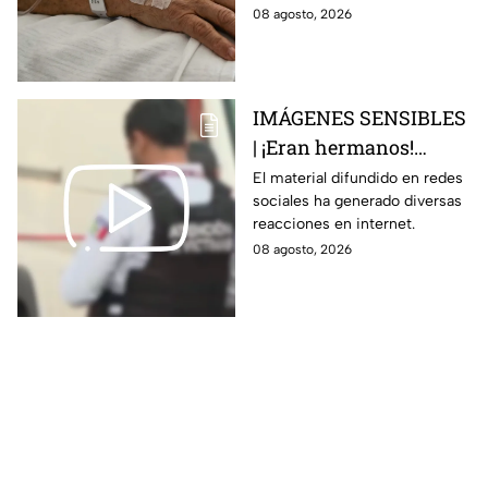
alcohólicas
causó la intoxicación.
08 agosto, 2026
adulteradas en Celaya:
esto sabemos
IMÁGENES SENSIBLES
| ¡Eran hermanos!
Captan brut4l agresión
El material difundido en redes
sociales ha generado diversas
contra un hombre que
reacciones en internet.
perdió la vid4
08 agosto, 2026