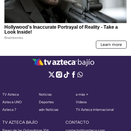
TV Azteca
Noticias
a más +
Azteca UNO
Deportes
Videos
Azteca 7
adn Noticias
TV Azteca Internacional
TV AZTECA BAJÍO
CONTACTO
Paseo de las Golondrinas 106
contacto@tvazteca.com