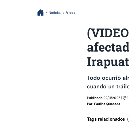
Noticias
Video
(VIDEO)
afectad
Irapuat
Todo ocurrió al
cuando un tráile
Publicado 22/11/2025 | 🕑 
Por:
Paulina Quesada
Tags relacionados