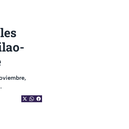
les
ilao-
e
noviembre,
.