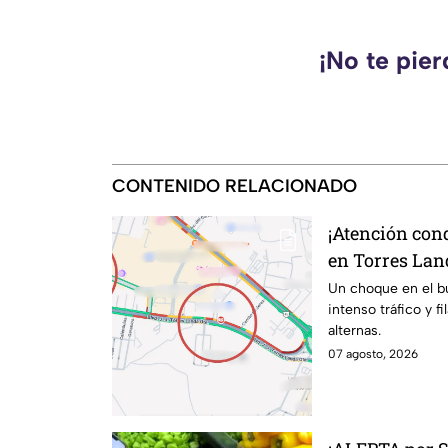
¡No te pie
CONTENIDO RELACIONADO
¡Atención con
en Torres Lan
kilométricas a
Un choque en el b
intenso tráfico y f
alternas.
07 agosto, 2026