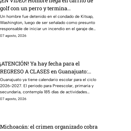
¡EN VIDEO! Hombre llega en carrito de
golf con un perro y termina
DESATANDO inc3ndio en una casa
Un hombre fue detenido en el condado de Kitsap,
Washington, luego de ser señalado como presunto
responsable de iniciar un incendio en el garaje de
una vivienda.
07 agosto, 2026
¡ATENCIÓN! Ya hay fecha para el
REGRESO A CLASES en Guanajuato:
esto marca el calendario 2026-2027
Guanajuato ya tiene calendario escolar para el ciclo
2026-2027. El periodo para Preescolar, primaria y
secundaria, contempla 185 días de actividades
escolares.
07 agosto, 2026
Michoacán: el crimen organizado cobra