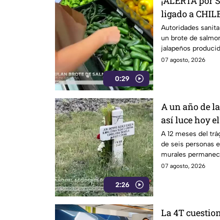
¡ALERTA por 
ligado a CHILE
27 estados
Autoridades sanita
un brote de salmon
jalapeños producid
07 agosto, 2026
0:29
A un año de l
así luce hoy 
seis personas 
A 12 meses del trá
de seis personas en
murales permanece
las víctimas.
07 agosto, 2026
2:26
La 4T cuestion