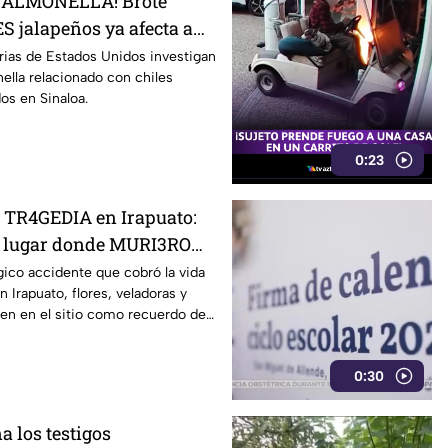
SALMONELLA! Brote
S jalapeños ya afecta a
rias de Estados Unidos investigan
ella relacionado con chiles
os en Sinaloa.
0:23
a TR4GEDIA en Irapuato:
el lugar donde MURI3RON
arroll4das por el tren
gico accidente que cobró la vida
 Irapuato, flores, veladoras y
n en el sitio como recuerdo de
0:30
a los testigos