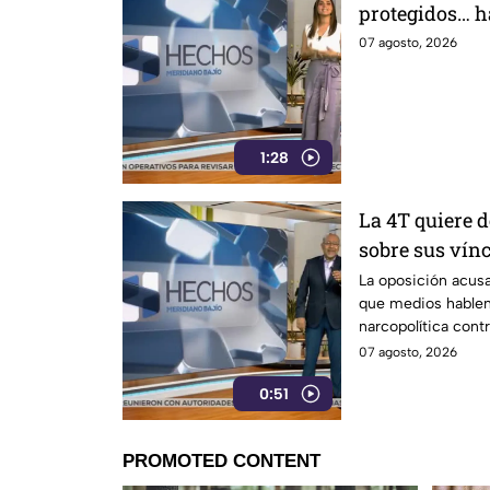
protegidos… ha
07 agosto, 2026
1:28
La 4T quiere d
sobre sus vínc
La oposición acusa
que medios hablen
narcopolítica cont
07 agosto, 2026
0:51