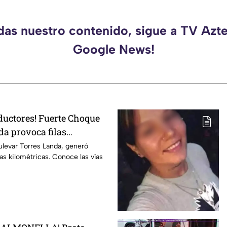
rdas nuestro contenido, sigue a TV Azte
Google News!
ductores! Fuerte Choque
da provoca filas
 esta altura
ulevar Torres Landa, generó
ilas kilométricas. Conoce las vías