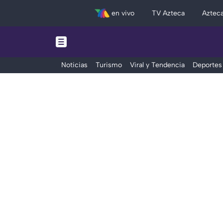
en vivo
TV Azteca
Aztec
Noticias
Turismo
Viral y Tendencia
Deportes