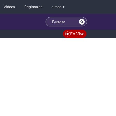
Regionales
Videos
a más +
En Vivo