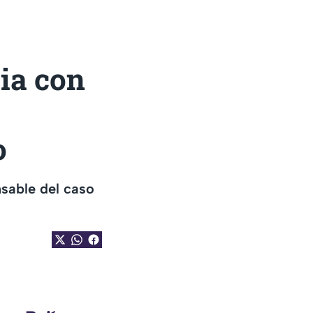
cia con
o
nsable del caso