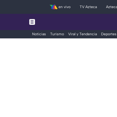
en vivo
TV Azteca
Aztec
Noticias
Turismo
Viral y Tendencia
Deportes