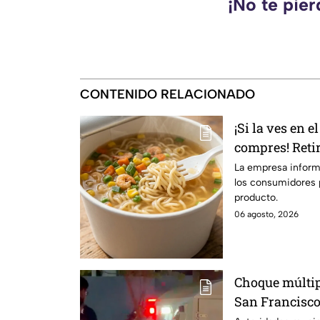
¡No te pie
CONTENIDO RELACIONADO
¡Si la ves en 
compres! Reti
instantánea p
La empresa informó
los consumidores p
ingredientes
producto.
06 agosto, 2026
Choque múltip
San Francisco