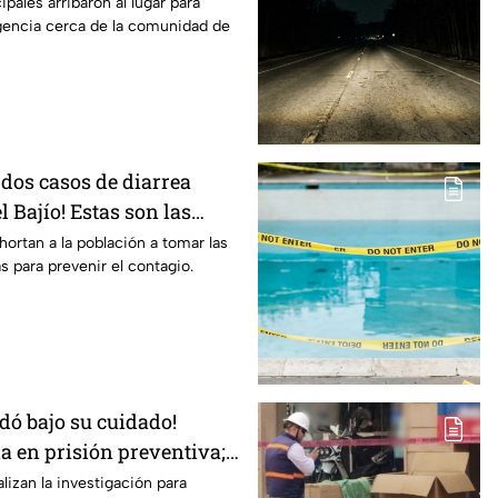
id4
pales arribaron al lugar para
encia cerca de la comunidad de
 dos casos de diarrea
l Bajío! Estas son las
evitar el contagio
hortan a la población a tomar las
 para prevenir el contagio.
dó bajo su cuidado!
a en prisión preventiva;
lizan la investigación para