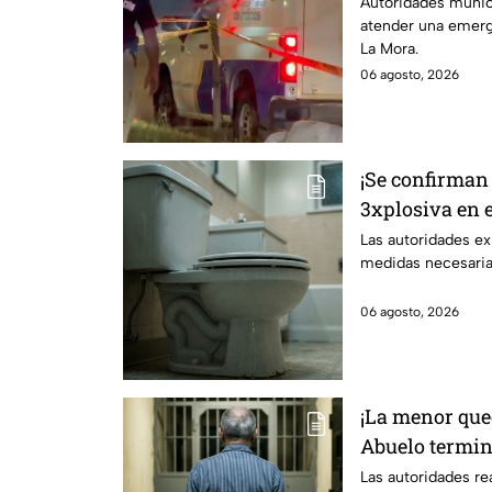
persona sin v
Autoridades munici
atender una emerg
La Mora.
06 agosto, 2026
¡Se confirman
3xplosiva en e
medidas para 
Las autoridades ex
medidas necesarias
06 agosto, 2026
¡La menor que
Abuelo termin
¿qué sucedió?
Las autoridades rea