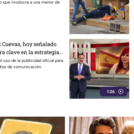
o que involucra a una menor de
 Cuevas, hoy señalado
a clave en la estrategia
l gobierno
l uso de la publicidad oficial para
dios de comunicación.
1:26