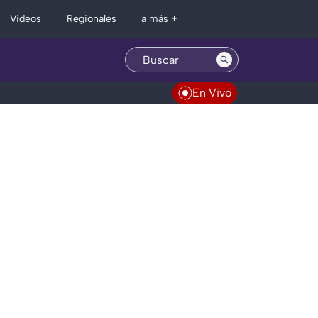
Regionales
Videos
a más +
En Vivo