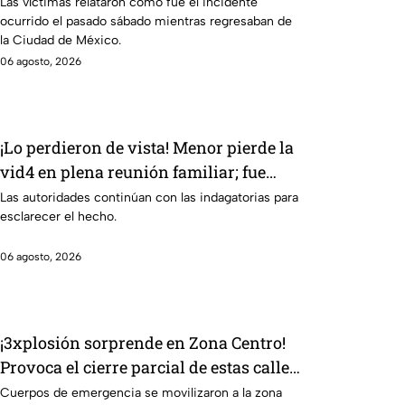
Nuevo Laredo relatan cómo fueron
Las víctimas relataron como fue el incidente
ocurrido el pasado sábado mientras regresaban de
asaltados en Irapuato
la Ciudad de México.
06 agosto, 2026
¡Lo perdieron de vista! Menor pierde la
vid4 en plena reunión familiar; fue
localizado en la alberca
Las autoridades continúan con las indagatorias para
esclarecer el hecho.
06 agosto, 2026
¡3xplosión sorprende en Zona Centro!
Provoca el cierre parcial de estas calles
de León
Cuerpos de emergencia se movilizaron a la zona