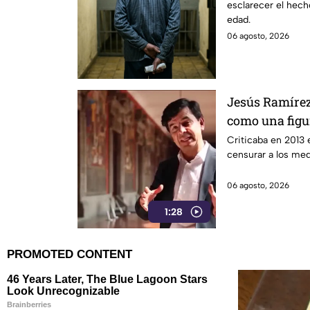
esclarecer el hech
edad.
06 agosto, 2026
Jesús Ramírez
como una figur
de censura de
Criticaba en 2013 e
censurar a los me
06 agosto, 2026
1:28