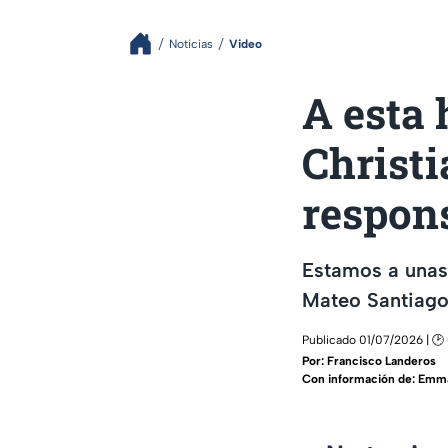
Noticias
Video
A esta 
Christi
respons
Estamos a unas 
Mateo Santiago
Publicado 01/07/2026 | 🕑 
Por:
Francisco Landeros
Con información de: Emm