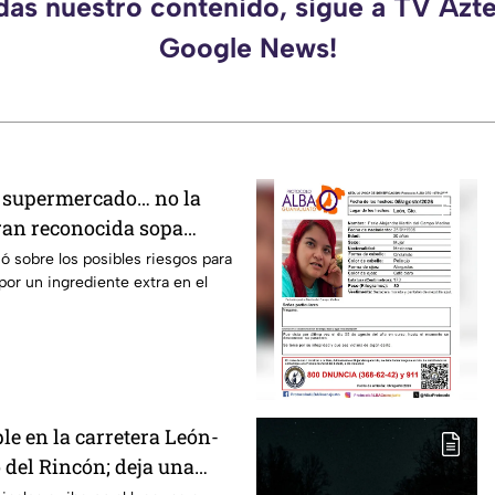
rdas nuestro contenido, sigue a TV Azte
Google News!
el supermercado… no la
ran reconocida sopa
or riesgo en uno de sus
 sobre los posibles riesgos para
or un ingrediente extra en el
le en la carretera León-
 del Rincón; deja una