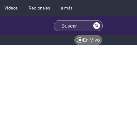
Regionales
Videos
a más +
En Vivo