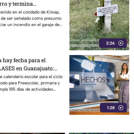
rro y termina
c3ndio en una casa
enido en el condado de Kitsap,
 de ser señalado como presunto
ciar un incendio en el garaje de
2:26
 hay fecha para el
ASES en Guanajuato:
 calendario 2026-2027
e calendario escolar para el ciclo
odo para Preescolar, primaria y
pla 185 días de actividades
1:28