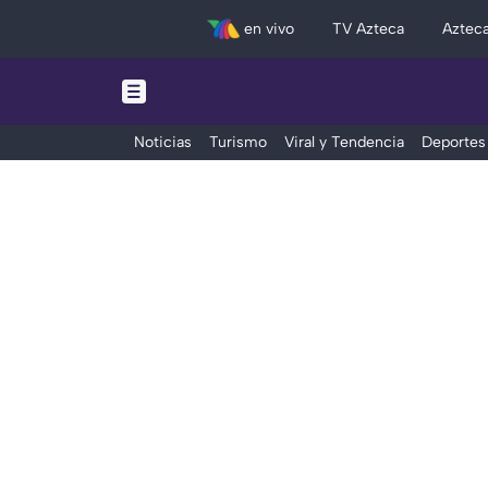
en vivo
TV Azteca
Aztec
Noticias
Turismo
Viral y Tendencia
Deportes