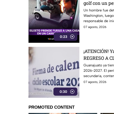
golf con un pe
DESATANDO in
Un hombre fue det
Washington, luego
responsable de ini
una vivienda.
07 agosto, 2026
0:23
¡ATENCIÓN! Ya
REGRESO A CL
esto marca el
Guanajuato ya tien
2026-2027. El peri
secundaria, contem
escolares.
07 agosto, 2026
0:30