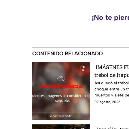
¡No te pie
CONTENIDO RELACIONADO
¡IMÁGENES FU
trébol de Irap
choque; hay m
Así quedó el trébol
choque entre un tr
muertos y siete pe
siguen en la zona
07 agosto, 2026