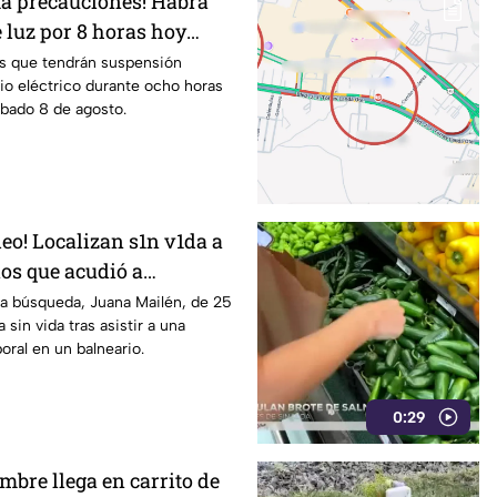
ma precauciones! Habrá
 luz por 8 horas hoy
añana sábado 8 de agosto
as que tendrán suspensión
io eléctrico durante ocho horas
ábado 8 de agosto.
eo! Localizan s1n v1da a
ños que acudió a
trabajo falsa
sa búsqueda, Juana Mailén, de 25
 sin vida tras asistir a una
oral en un balneario.
0:29
mbre llega en carrito de