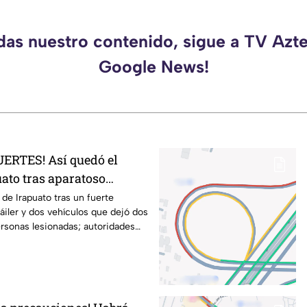
rdas nuestro contenido, sigue a TV Azte
Google News!
ERTES! Así quedó el
uato tras aparatoso
u3rtos y lesionados
 de Irapuato tras un fuerte
áiler y dos vehículos que dejó dos
rsonas lesionadas; autoridades