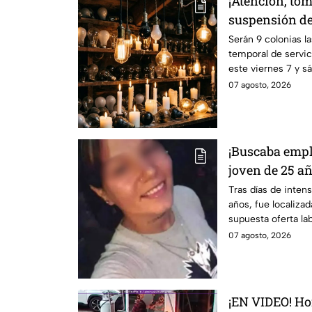
¡Atención, to
suspensión de
viernes 7 y m
Serán 9 colonias l
temporal de servic
en 9 sitios
este viernes 7 y s
07 agosto, 2026
¡Buscaba empl
joven de 25 a
entrevista de 
Tras días de inten
años, fue localizada
supuesta oferta lab
07 agosto, 2026
¡EN VIDEO! Ho