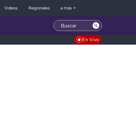
Regionales
Videos
a más +
En Vivo