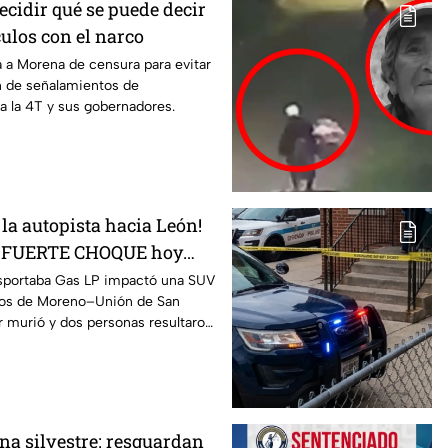
ecidir qué se puede decir
ulos con el narco
 a Morena de censura para evitar
 de señalamientos de
ra la 4T y sus gobernadores.
la autopista hacia León!
ta FUERTE CHOQUE hoy
mujer pierde la vida
ansportaba Gas LP impactó una SUV
agos de Moreno–Unión de San
 murió y dos personas resultaron
na silvestre: resguardan