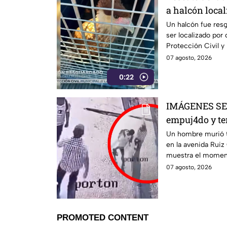
a halcón local
León
Un halcón fue resg
ser localizado por
Protección Civil y
atención.
07 agosto, 2026
0:22
IMÁGENES SE
empuj4do y t
ATROP3LLADO p
Un hombre murió tr
en la avenida Ruiz
ocurrió la tra
muestra el momen
empujado antes de
07 agosto, 2026