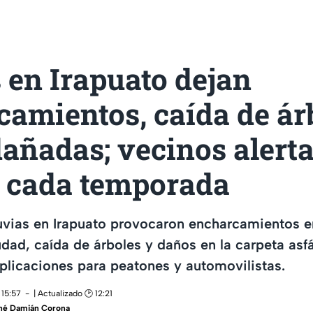
 en Irapuato dejan
amientos, caída de ár
dañadas; vecinos alert
s cada temporada
luvias en Irapuato provocaron encharcamientos e
udad, caída de árboles y daños en la carpeta asfá
licaciones para peatones y automovilistas.
 15:57
| Actualizado 🕑 12:21
né Damián Corona