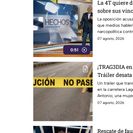
La 4T quiere d
sobre sus vínc
La oposición acusa
que medios hablen
narcopolítica cont
07 agosto, 2026
0:51
¡TRAG3DIA en 
Tráiler desa
viernes y una 
Un tráiler que tr
en la carretera L
Antonio; una mujer
lesionadas.
07 agosto, 2026
Rescate de fau