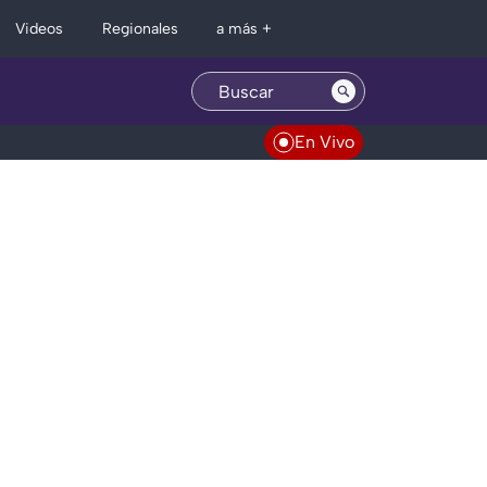
Regionales
Videos
a más +
En Vivo