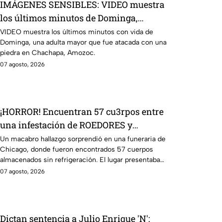
IMÁGENES SENSIBLES: VIDEO muestra
los últimos minutos de Dominga,
abuelita 4TACADA por 90 pesos en
VIDEO muestra los últimos minutos con vida de
Dominga, una adulta mayor que fue atacada con una
Amozoc
piedra en Chachapa, Amozoc.
07 agosto, 2026
¡HORROR! Encuentran 57 cu3rpos entre
una infestación de ROEDORES y
GUSANOS, dentro de una funeraria
Un macabro hallazgo sorprendió en una funeraria de
Chicago, donde fueron encontrados 57 cuerpos
almacenados sin refrigeración. El lugar presentaba
condiciones inadecuadas.
07 agosto, 2026
Dictan sentencia a Julio Enrique 'N':