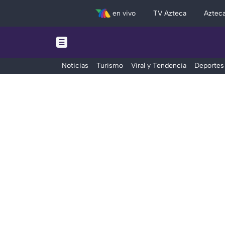
en vivo
TV Azteca
Aztec
Noticias
Turismo
Viral y Tendencia
Deportes