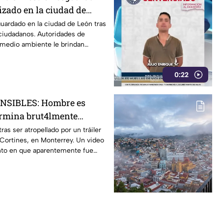
izado en la ciudad de
uardado en la ciudad de León tras
 ciudadanos. Autoridades de
 medio ambiente le brindan
0:22
NSIBLES: Hombre es
ermina brut4lmente
or un tráiler; así
as ser atropellado por un tráiler
 Cortines, en Monterrey. Un video
g3dia
to en que aparentemente fue
l hecho.