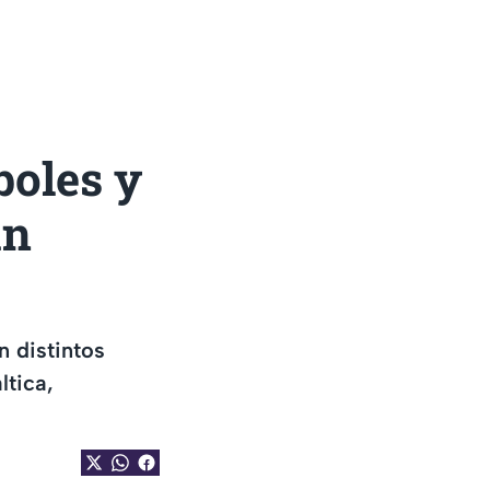
boles y
an
n distintos
ltica,