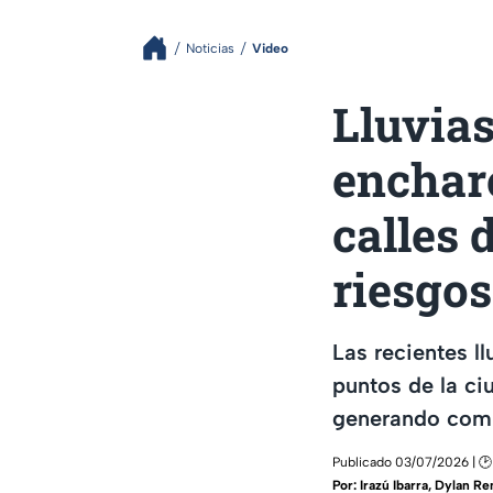
Noticias
Video
Lluvias
encharc
calles 
riesgo
Las recientes l
puntos de la ci
generando comp
Publicado 03/07/2026 | 🕑
Por:
Irazú Ibarra
,
Dylan Re