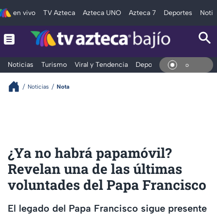
en vivo
TV Azteca
Azteca UNO
Azteca 7
Deportes
Notic
Noticias
Turismo
Viral y Tendencia
Deportes
Espectáculos
En Vi
Noticias
Nota
¿Ya no habrá papamóvil?
Revelan una de las últimas
voluntades del Papa Francisco
El legado del Papa Francisco sigue presente