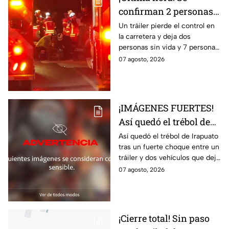
confirman 2 personas
fall3cidas y 7
Un tráiler pierde el control en
la carretera y deja dos
lesion4dos en
personas sin vida y 7 personas
accid3nte carretero en
más lesionadas.
07 agosto, 2026
Irapuato; esto se sabe
¡IMÁGENES FUERTES!
Así quedó el trébol de
Irapuato tras aparatoso
Así quedó el trébol de Irapuato
tras un fuerte choque entre un
choque; hay mu3rtos y
tráiler y dos vehículos que dejó
lesionados
dos muertos y siete personas
07 agosto, 2026
lesionadas; autoridades siguen
en la zona
¡Cierre total! Sin paso