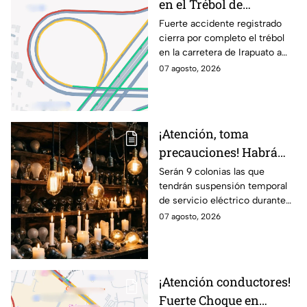
en el Trébol de
Irapuato; toma estas
Fuerte accidente registrado
cierra por completo el trébol
vías alternas
en la carretera de Irapuato a
Abasolo
07 agosto, 2026
¡Atención, toma
precauciones! Habrá
suspensión de luz por 8
Serán 9 colonias las que
tendrán suspensión temporal
horas hoy viernes 7 y
de servicio eléctrico durante
mañana sábado 8 de
ocho horas este viernes 7 y
07 agosto, 2026
agosto en 9 sitios
sábado 8 de agosto.
¡Atención conductores!
Fuerte Choque en