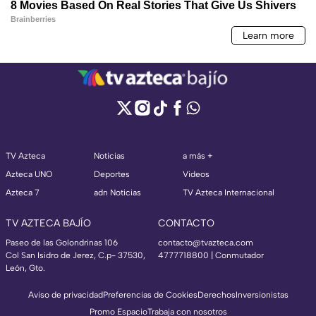
TV Azteca
Noticias
a más +
Azteca UNO
Deportes
Videos
Azteca 7
adn Noticias
TV Azteca Internacional
TV AZTECA BAJÍO
CONTACTO
Paseo de las Golondrinas 106
contacto@tvazteca.com
Col San Isidro de Jerez, C.p- 37530,
4777718800 | Conmutador
León, Gto.
Aviso de privacidad
Preferencias de Cookies
Derechos
Inversionistas
Promo Espacio
Trabaja con nosotros