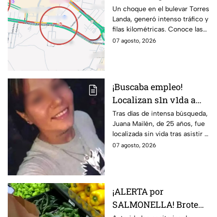
Torres Landa provoca
Un choque en el bulevar Torres
Landa, generó intenso tráfico y
filas kilométricas a esta
filas kilométricas. Conoce las
altura
vías alternas.
07 agosto, 2026
¡Buscaba empleo!
Localizan s1n v1da a
joven de 25 años que
Tras días de intensa búsqueda,
Juana Mailén, de 25 años, fue
acudió a entrevista de
localizada sin vida tras asistir a
trabajo falsa
una supuesta oferta laboral en
07 agosto, 2026
un balneario.
¡ALERTA por
SALMONELLA! Brote