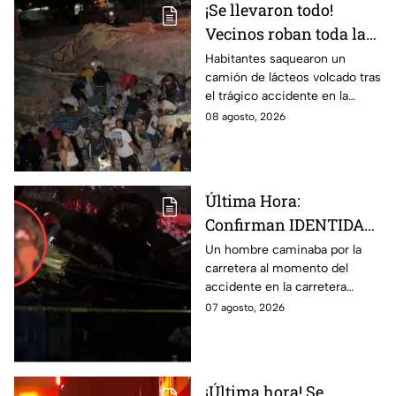
¡Se llevaron todo!
Vecinos roban toda la
mercancía del tráiler
Habitantes saquearon un
camión de lácteos volcado tras
volcado en la carretera
el trágico accidente en la
de Irapuato
carretera Irapuato-Abasolo
08 agosto, 2026
Última Hora:
Confirman IDENTIDAD
de uno de los
Un hombre caminaba por la
carretera al momento del
lesionados tras fatal
accidente en la carretera
accid3nte en Irapuato
Irapuato-Abasolo en el Trébol.
07 agosto, 2026
Resultó herido y fue
hospitalizado.
¡Última hora! Se