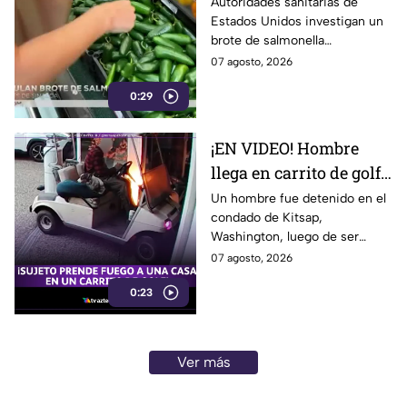
ligado a CHILES
Autoridades sanitarias de
Estados Unidos investigan un
jalapeños ya afecta a 27
brote de salmonella
estados
relacionado con chiles
07 agosto, 2026
jalapeños producidos en
0:29
Sinaloa.
¡EN VIDEO! Hombre
llega en carrito de golf
con un perro y termina
Un hombre fue detenido en el
condado de Kitsap,
DESATANDO inc3ndio
Washington, luego de ser
en una casa
señalado como presunto
07 agosto, 2026
responsable de iniciar un
0:23
incendio en el garaje de una
vivienda.
Ver más