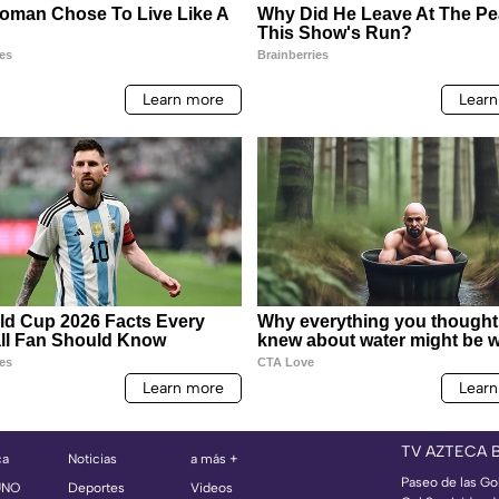
TV AZTECA 
ca
Noticias
a más +
Paseo de las Go
UNO
Deportes
Videos