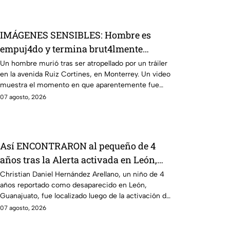
IMÁGENES SENSIBLES: Hombre es
empuj4do y termina brut4lmente
ATROP3LLADO por un tráiler; así
Un hombre murió tras ser atropellado por un tráiler
en la avenida Ruiz Cortines, en Monterrey. Un video
ocurrió la trag3dia
muestra el momento en que aparentemente fue
empujado antes del hecho.
07 agosto, 2026
Así ENCONTRARON al pequeño de 4
años tras la Alerta activada en León,
Guanajuato: CONFIRMAN H4LLAZGO
Christian Daniel Hernández Arellano, un niño de 4
años reportado como desaparecido en León,
Guanajuato, fue localizado luego de la activación de
la Alerta.
07 agosto, 2026