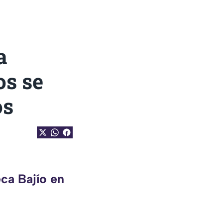
a
os se
os
ca Bajío en