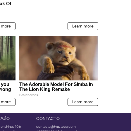
BAJÍO
CONTACTO
londrinas 106
contacto@tvazteca.com