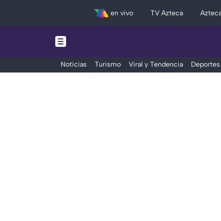
en vivo
TV Azteca
Aztec
Noticias
Turismo
Viral y Tendencia
Deportes