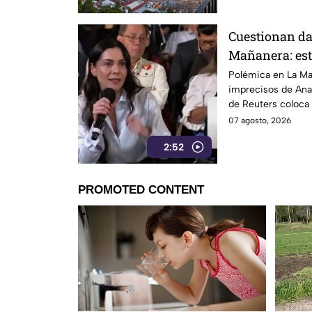
Cuestionan dat
Mañanera: est
a TV Azteca
Polémica en La Mañ
imprecisos de Ana 
de Reuters coloca 
credibilidad.
07 agosto, 2026
2:52