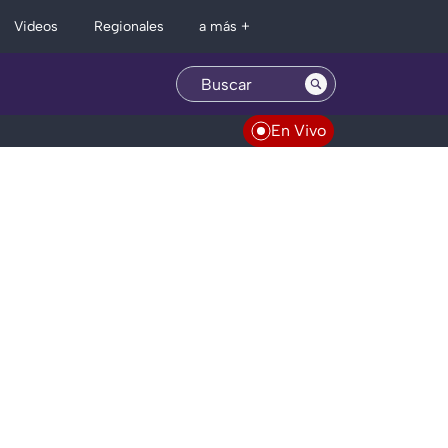
Regionales
Videos
a más +
En Vivo