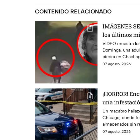
CONTENIDO RELACIONADO
IMÁGENES SE
los últimos m
abuelita 4TAC
VIDEO muestra los
Dominga, una adul
Amozoc
piedra en Chacha
07 agosto, 2026
¡HORROR! Encu
una infestaci
GUSANOS, dent
Un macabro hallaz
Chicago, donde fu
almacenados sin re
condiciones inade
07 agosto, 2026