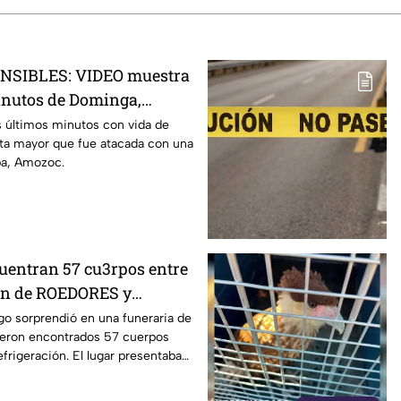
NSIBLES: VIDEO muestra
inutos de Dominga,
ADA por 90 pesos en
 últimos minutos con vida de
ta mayor que fue atacada con una
pa, Amozoc.
entran 57 cu3rpos entre
ón de ROEDORES y
ro de una funeraria
go sorprendió en una funeraria de
eron encontrados 57 cuerpos
frigeración. El lugar presentaba
cuadas.