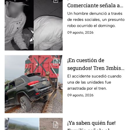
Comerciante señala a
dos hombres de un
Un hombre denunció a través
de redes sociales, un presunto
presunto robo a un
robo ocurrido el domingo.
negocio en León
09 agosto, 2026
¡En cuestión de
segundos! Tren 3mbiste
una camioneta en
El accidente sucedió cuando
una de las unidades fue
Guanajuato; este fue el
arrastrada por el tren.
saldo de las víct1mas
09 agosto, 2026
¡Ya saben quién fue!