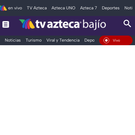
en vivo
TV Azteca
Azteca UNO
Azteca 7
Deportes
Notic
Noticias
Turismo
Viral y Tendencia
Deportes
Espectáculos
En Vivo