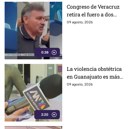
Congreso de Veracruz
retira el fuero a dos
alcaldes; revelan
09 agosto, 2026
cuáles fueron las
razones
0:38
La violencia obstétrica
en Guanajuato es más
común de lo que cree y
09 agosto, 2026
casi nadie habla ella;
así es como la ejercen
2:20