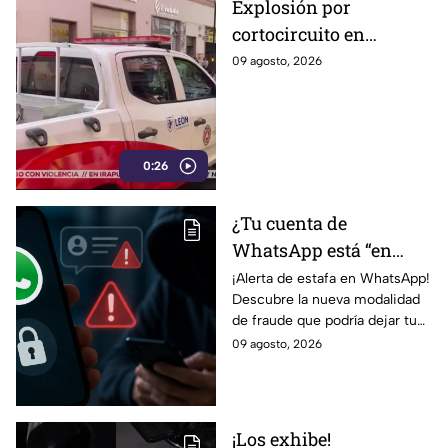
Explosión por
cortocircuito en
registro subterráneo
09 agosto, 2026
paraliza a los
ciudadanos en el
Centro de León (VIDEO)
0:26
¿Tu cuenta de
WhatsApp está “en
revisión”? Este mensaje
¡Alerta de estafa en WhatsApp!
Descubre la nueva modalidad
podría dejarte
de fraude que podría dejar tu
vulnerable ante
cuenta vulnerable. ¡No te
09 agosto, 2026
ESTAFAS si no tienes
pierdas los detalles!
cuidado
¡Los exhibe!