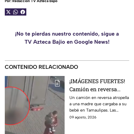
Por:
Redacción TV Azteca Bajío
¡No te pierdas nuestro contenido, sigue a
TV Azteca Bajío en Google News!
CONTENIDO RELACIONADO
¡IMÁGENES FUERTES!
Camión en reversa
ATR0PELLA a madre
Un camión en reversa atropella
a una madre que cargaba a su
que cargaba a su BEBÉ
bebé en Tamaulipas. Las
y les pasa por encima;
fuertes imágenes captadas por
09 agosto, 2026
así ocurrió
una cámara de vigilancia.