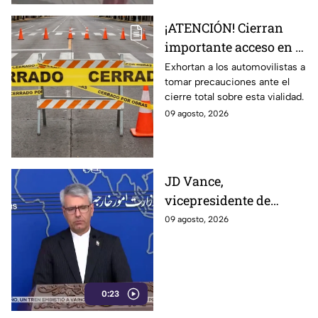
¡ATENCIÓN! Cierran
importante acceso en el
Eje Metropolitano en
Exhortan a los automovilistas a
tomar precauciones ante el
León; ¿cuál es el
cierre total sobre esta vialidad.
motivo?
09 agosto, 2026
JD Vance,
vicepresidente de
Estados Unidos,
09 agosto, 2026
aseguran que el
gobierno de Irán busca
que la gu3rra continúe
0:23