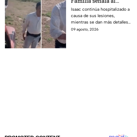
Familia señala al
presunto responsable
Isaac continúa hospitalizado a
causa de sus lesiones,
de at4car a padre e hijo
mientras se dan más detalles
sobre el caso.
09 agosto, 2026