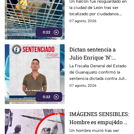
halcón localizado en la
Un halcón fue resguardado en
la ciudad de León tras ser
ciudad de León
localizado por ciudadanos.
Autoridades de Protección
07 agosto, 2026
Civil y medio ambiente le
0:22
brindan atención.
Dictan sentencia a
Julio Enrique 'N':
Fiscalía de Guanajuato
La Fiscalía General del Estado
de Guanajuato confirmó la
confirma la condena
sentencia dictada contra Julio
Enrique ‘N’. Conoce los
07 agosto, 2026
detalles del caso y la condena
0:22
impuesta.
IMÁGENES SENSIBLES:
Hombre es empuj4do y
termina brut4lmente
Un hombre murió tras ser