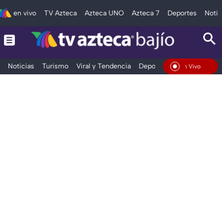
en vivo
TV Azteca
Azteca UNO
Azteca 7
Deportes
Notic
Noticias
Turismo
Viral y Tendencia
Deportes
Espectáculos
En Vivo