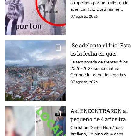
atropellado por un tráiler en la
ATROP3LLADO por un
avenida Ruiz Cortines, en
tráiler; así ocurrió la
Monterrey. Un video muestra
07 agosto, 2026
trag3dia
el momento en que
aparentemente fue empujado
antes del hecho.
¡Se adelanta el frío! Esta
es la fecha en que
ingresará el primer
La temporada de frentes fríos
2026-2027 se adelantará.
frente frío a Guanajuato
Conoce la fecha de llegada y
los efectos previstos para
07 agosto, 2026
Guanajuato.
Así ENCONTRARON al
pequeño de 4 años tras
la Alerta activada en
Christian Daniel Hernández
Arellano, un niño de 4 años
León, Guanajuato: