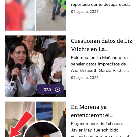
reportado como desaparecido
CONFIRMAN
en León, Guanajuato, fue
07 agosto, 2026
H4LLAZGO
localizado luego de la
activación de la Alerta.
Cuestionan datos de Liz
Vilchis en La
Mañanera: estudio de
Polémica en La Mañanera tras
señalar datos imprecisos de
Reuters respalda a TV
Ana Elizabeth García Vilchis.
Azteca
Estudio de Reuters coloca a
07 agosto, 2026
TV Azteca en liderazgos de
2:52
credibilidad.
En Morena ya
entendieron: el
problema no es viajar
El gobernador de Tabasco,
Javier May, fue exhibido
en primera clase… ¡es
viajando en primera clase y el