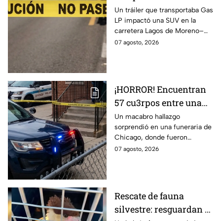
Tráiler desata FUERTE
Un tráiler que transportaba Gas
LP impactó una SUV en la
CHOQUE hoy viernes y
carretera Lagos de Moreno–
una mujer pierde la
Unión de San Antonio; una
07 agosto, 2026
vida
mujer murió y dos personas
resultaron lesionadas.
¡HORROR! Encuentran
57 cu3rpos entre una
infestación de
Un macabro hallazgo
sorprendió en una funeraria de
ROEDORES y
Chicago, donde fueron
GUSANOS, dentro de
encontrados 57 cuerpos
07 agosto, 2026
una funeraria
almacenados sin refrigeración.
El lugar presentaba
condiciones inadecuadas.
Rescate de fauna
silvestre: resguardan a