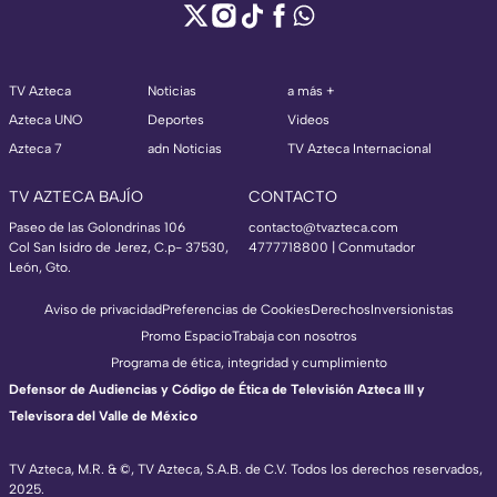
TV Azteca
Noticias
a más +
Azteca UNO
Deportes
Videos
Azteca 7
adn Noticias
TV Azteca Internacional
TV AZTECA BAJÍO
CONTACTO
Paseo de las Golondrinas 106
contacto@tvazteca.com
Col San Isidro de Jerez, C.p- 37530,
4777718800 | Conmutador
León, Gto.
Aviso de privacidad
Preferencias de Cookies
Derechos
Inversionistas
Promo Espacio
Trabaja con nosotros
Programa de ética, integridad y cumplimiento
Defensor de Audiencias y Código de Ética de Televisión Azteca III y
Televisora del Valle de México
TV Azteca, M.R. & ©, TV Azteca, S.A.B. de C.V. Todos los derechos reservados,
2025.