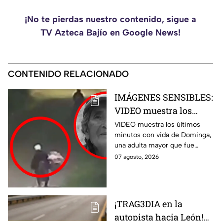
¡No te pierdas nuestro contenido, sigue a
TV Azteca Bajío en Google News!
CONTENIDO RELACIONADO
IMÁGENES SENSIBLES:
VIDEO muestra los
últimos minutos de
VIDEO muestra los últimos
minutos con vida de Dominga,
Dominga, abuelita
una adulta mayor que fue
4TACADA por 90 pesos
atacada con una piedra en
07 agosto, 2026
en Amozoc
Chachapa, Amozoc.
¡TRAG3DIA en la
autopista hacia León!