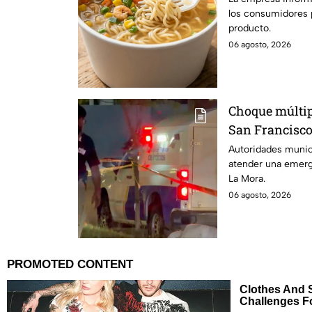
los consumidores p
ingredientes
producto.
06 agosto, 2026
Choque múltip
San Francisco
persona sin v
Autoridades munici
atender una emerg
La Mora.
06 agosto, 2026