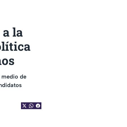
 a la
lítica
ños
r medio de
andidatos