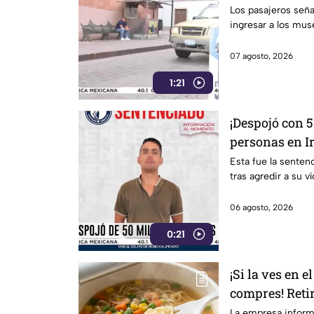
Guanajuato Ca
Los pasajeros señal
ingresar a los muse
07 agosto, 2026
1:21
¡Despojó con 5
personas en Ir
el presunto r
Esta fue la senten
tras agredir a su v
06 agosto, 2026
0:21
¡Si la ves en 
compres! Reti
instantánea p
La empresa informó