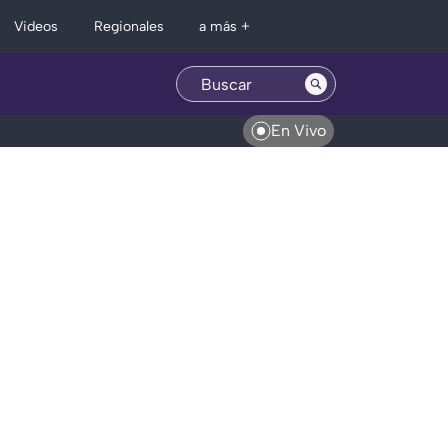
Regionales
Videos
a más +
En Vivo