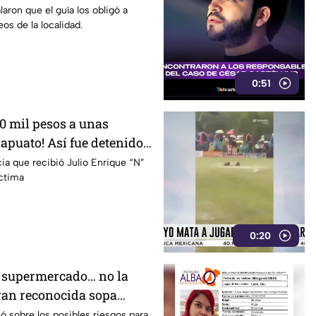
pital
aron que el guía los obligó a
os de la localidad.
0:51
0 mil pesos a unas
apuato! Así fue detenido
esponsable
cia que recibió Julio Enrique “N”
íctima
0:20
el supermercado… no la
ran reconocida sopa
or riesgo en uno de sus
 sobre los posibles riesgos para