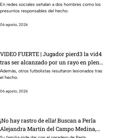
Gastélum? Esto sabemos
En redes sociales señalan a dos hombres como los
presuntos responsables del hecho.
06 agosto, 2026
VIDEO FUERTE | Jugador pierd3 la vid4
tras ser alcanzado por un rayo en pleno
partido
Además, otros futbolistas resultaron lesionados tras
el hecho.
06 agosto, 2026
¡No hay rastro de ella! Buscan a Perla
Alejandra Martín del Campo Medina,
desaparecida en Guanajuato
Su familia pide dar con el paradero de Perla