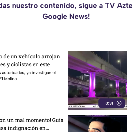
rdas nuestro contenido, sigue a TV Azte
Google News!
o de un vehículo arrojan
es y ciclistas en este
n
 autoridades, ya investigan el
 El Molino
0:31
ron un mal momento! Guía
ausa indignación en