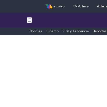
en vivo
TV Azteca
Aztec
Noticias
Turismo
Viral y Tendencia
Deportes