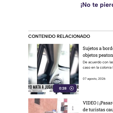
¡No te pie
CONTENIDO RELACIONADO
Sujetos a bord
objetos peaton
punto en Leó
De acuerdo con las
caso en la colonia
07 agosto, 2026
0:28
VIDEO | ¡Pasa
de turistas c